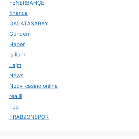
FENERBAHÇE
finance
GALATASARAY
Gündem
Haber
İş İlanı
Lajm
News
Nuovi casino online
reallll
Top
TRABZONSPOR