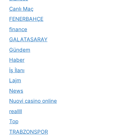
Canlı Maç
FENERBAHÇE
finance
GALATASARAY
Gündem
Haber
İş İlanı
Lajm
News
Nuovi casino online
reallll
Top
TRABZONSPOR