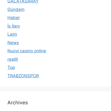
GALATASARAY
Gündem
Haber
İş İlanı
Lajm
News
Nuovi casino online
reallll
Top
TRABZONSPOR
Archives