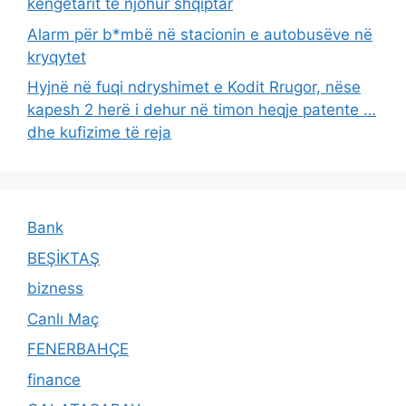
këngëtarit të njohur shqiptar
Alarm për b*mbë në stacionin e autobusëve në
kryqytet
Hyjnë në fuqi ndryshimet e Kodit Rrugor, nëse
kapesh 2 herë i dehur në timon heqje patente …
dhe kufizime të reja
Bank
BEŞİKTAŞ
bizness
Canlı Maç
FENERBAHÇE
finance