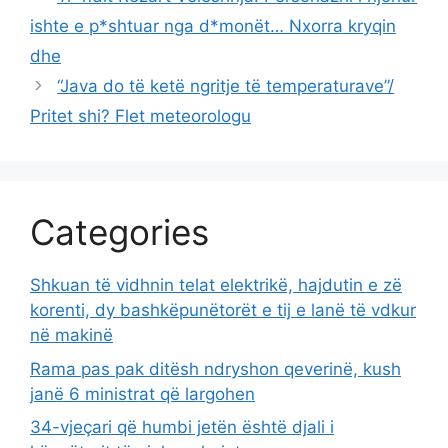
ishte e p*shtuar nga d*monët… Nxorra kryqin
dhe
“Java do të ketë ngritje të temperaturave”/
Pritet shi? Flet meteorologu
Categories
Shkuan të vidhnin telat elektrikë, hajdutin e zë
korenti, dy bashkëpunëtorët e tij e lanë të vdkur
në makinë
Rama pas pak ditësh ndryshon qeverinë, kush
janë 6 ministrat që largohen
34-vjeçari që humbi jetën është djali i