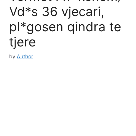
Vd*s 36 vjecari,
pl*gosen qindra te
tjere
by
Author