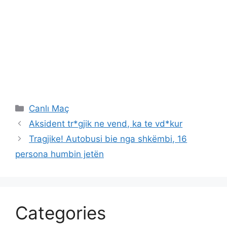
Categories
Canlı Maç
Aksident tr*gjik ne vend, ka te vd*kur
Tragjike! Autobusi bie nga shkëmbi, 16
persona humbin jetën
Categories