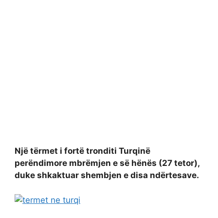
Një tërmet i fortë tronditi Turqinë
perëndimore mbrëmjen e së hënës (27 tetor),
duke shkaktuar shembjen e disa ndërtesave.