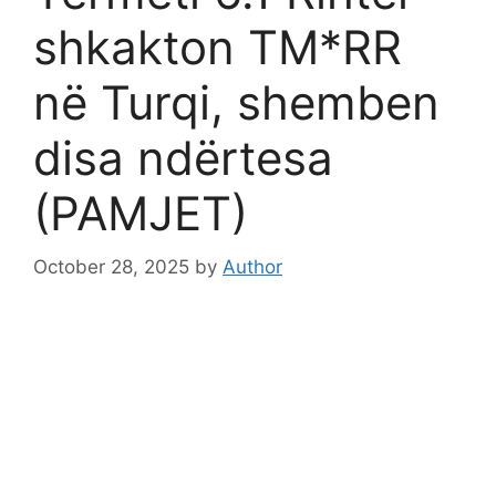
shkakton TM*RR
në Turqi, shemben
disa ndërtesa
(PAMJET)
October 28, 2025
by
Author