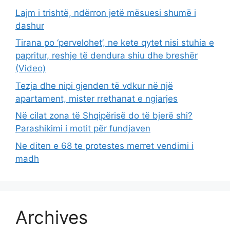
Lajm i trishtë, ndërron jetë mësuesi shumē i
dashur
Tirana po ‘pervelohet’, ne kete qytet nisi stuhia e
papritur, reshje të dendura shiu dhe breshër
(Video)
Tezja dhe nipi gjenden të vdkur në një
apartament, mister rrethanat e ngjarjes
Në cilat zona të Shqipërisë do të bjerë shi?
Parashikimi i motit për fundjaven
Ne diten e 68 te protestes merret vendimi i
madh
Archives