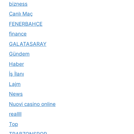
bizness
Canlı Maç
FENERBAHÇE
finance
GALATASARAY
Gündem
Haber
İş İlanı
Lajm
News
Nuovi casino online
reallll
Top