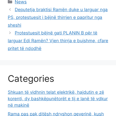
Categories
News
Deputetja braktisi Ramën duke u larguar nga
PS, protestuesit i bëjnë thirrjen e papritur nga
sheshi
Protestuesit bëjnë gati PLANIN B për të
larguar Edi Ramën? Vjen thirrja e bujshme, cfare
pritet të ndodhë
Categories
Shkuan të vidhnin telat elektrikë, hajdutin e zë
korenti, dy bashkëpunëtorët e tij e lanë të vdkur
në makinë
Rama pas pak ditësh ndryshon qeverinë, kush