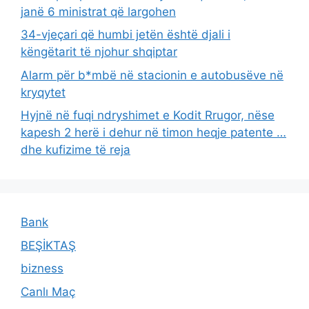
janë 6 ministrat që largohen
34-vjeçari që humbi jetën është djali i
këngëtarit të njohur shqiptar
Alarm për b*mbë në stacionin e autobusëve në
kryqytet
Hyjnë në fuqi ndryshimet e Kodit Rrugor, nëse
kapesh 2 herë i dehur në timon heqje patente …
dhe kufizime të reja
Bank
BEŞİKTAŞ
bizness
Canlı Maç