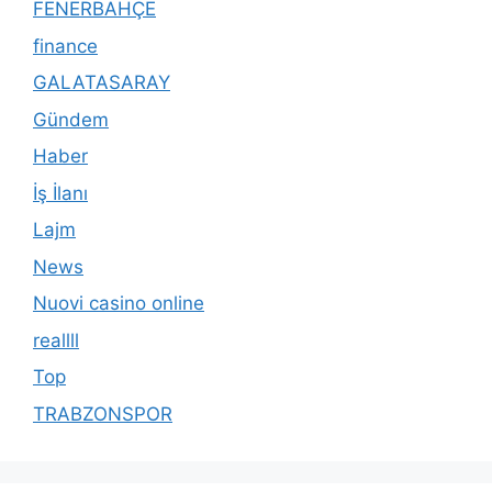
FENERBAHÇE
finance
GALATASARAY
Gündem
Haber
İş İlanı
Lajm
News
Nuovi casino online
reallll
Top
TRABZONSPOR