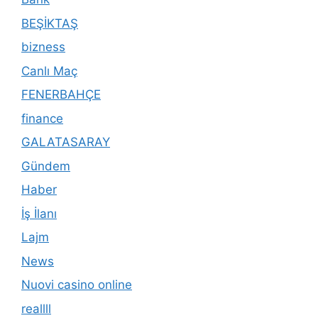
BEŞİKTAŞ
bizness
Canlı Maç
FENERBAHÇE
finance
GALATASARAY
Gündem
Haber
İş İlanı
Lajm
News
Nuovi casino online
reallll