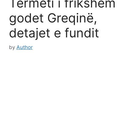
Tërmeti i frikshëm
godet Greqinë,
detajet e fundit
by
Author