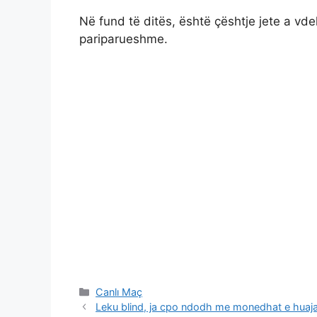
Në fund të ditës, është çështje jete a vd
pariparueshme.
Categories
Canlı Maç
Leku blind, ja cpo ndodh me monedhat e huaj