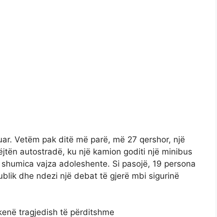
oluar. Vetëm pak ditë më parë, më 27 qershor, një
jëjtën autostradë, ku një kamion goditi një minibus
– shumica vajza adoleshente. Si pasojë, 19 persona
ublik dhe ndezi një debat të gjerë mbi sigurinë
 skenë tragjedish të përditshme