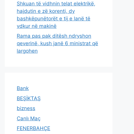
Shkuan të vidhnin telat elektrikë,
hajdutin e zë korenti, dy
bashkëpunëtorët e tij e lanë të
vdkur në makinë
Rama pas pak ditësh ndryshon
qeverinë, kush janë 6 ministrat që
largohen
Bank
BEŞİKTAŞ
bizness
Canlı Maç
FENERBAHÇE