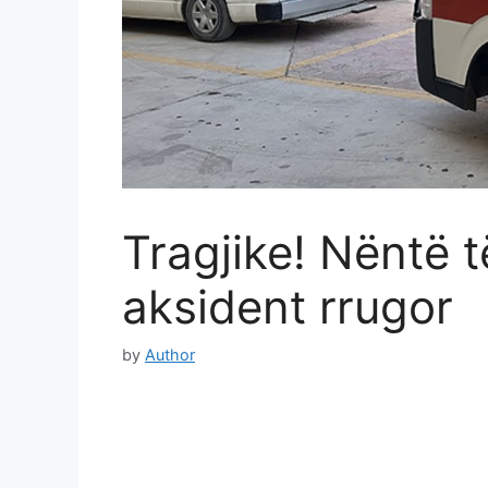
Tragjike! Nëntë t
aksident rrugor
by
Author