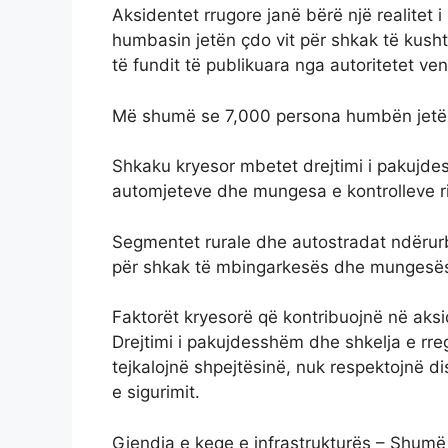
Aksidentet rrugore janë bërë një realitet i
humbasin jetën çdo vit për shkak të kushte
të fundit të publikuara nga autoritetet 
Më shumë se 7,000 persona humbën jetën n
Shkaku kryesor mbetet drejtimi i pakujde
automjeteve dhe mungesa e kontrolleve r
Segmentet rurale dhe autostradat ndërurb
për shkak të mbingarkesës dhe mungesës 
Faktorët kryesorë që kontribuojnë në aks
Drejtimi i pakujdesshëm dhe shkelja e rreg
tejkalojnë shpejtësinë, nuk respektojnë di
e sigurimit.
Gjendja e keqe e infrastrukturës – Shumë