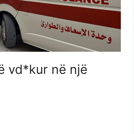
ë vd*kur në një