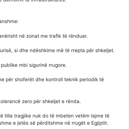
hanshme:
çanërisht në zonat me trafik të rënduar.
risë, si dhe ndëshkime më të rrepta për shkeljet.
publike mbi sigurinë rrugore.
ime për shoferët dhe kontroll teknik periodik të
 tolerancë zero për shkeljet e rënda.
 tilla tragjike nuk do të mbeten vetëm lajme të
hme e jetës së përditshme në rrugët e Egjiptit.