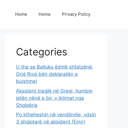
Home
Home
Privacy Policy
Categories
U tha se Balluku është shtatzënë,
Grid Rroji bën deklaratën e
bujshme!
Aksident tragjik në Greqi, humbin
jetën nënë e bir, v iktimat nga
Shqipëria
Po ktheheshin në vendlindje, vdsin
3 shqiptarë në aksident (Emri)