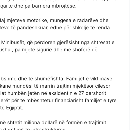
ë qartë dhe pa barriera mbrojtëse.
ët ndaj mjeteve motorike, mungesa e radarëve dhe
eteve të pandëshkuar, edhe për shkelje të rënda.
– Minibusët, që përdoren gjerësisht nga shtresat e
bushur, pa mjete sigurie dhe me shoferë që
mbshme dhe të shumëfishta. Familjet e viktimave
kanë mundësi të marrin trajtim mjekësor cilësor
cilat humbën jetën në aksidentin e 27 qershorit
rët për të mbështetur financiarisht familjet e tyre
ë Egjiptit.
ë shtetit miliona dollarë në formën e trajtimit
 dëmtimit të infrastrukturës.