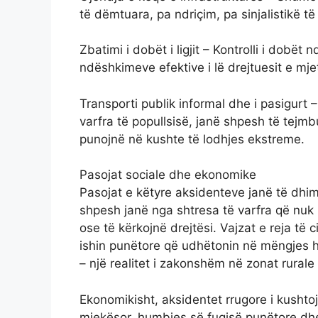
të dëmtuara, pa ndriçim, pa sinjalistikë t
Zbatimi i dobët i ligjit – Kontrolli i dob
ndëshkimeve efektive i lë drejtuesit e mj
Transporti publik informal dhe i pasigurt 
varfra të popullsisë, janë shpesh të tejm
punojnë në kushte të lodhjes ekstreme.
Pasojat sociale dhe ekonomike
Pasojat e këtyre aksidenteve janë të dhi
shpesh janë nga shtresa të varfra që nuk 
ose të kërkojnë drejtësi. Vajzat e reja të 
ishin punëtore që udhëtonin në mëngjes he
– një realitet i zakonshëm në zonat rurale t
Ekonomikisht, aksidentet rrugore i kushtojn
mjekësor, humbjes së fuqisë punëtore dhe