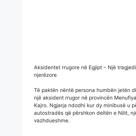
Aksidentet rrugore në Egjipt – Një tragjed
njerëzore
Të paktën nëntë persona humbën jetën dh
një aksident rrugor në provincën Menufiya, 
Kajro. Ngjarja ndodhi kur dy minibusë u 
autostradës që përshkon deltën e Nilit, nj
vazhdueshme.