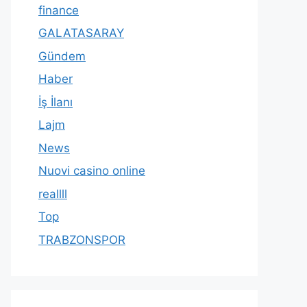
finance
GALATASARAY
Gündem
Haber
İş İlanı
Lajm
News
Nuovi casino online
reallll
Top
TRABZONSPOR