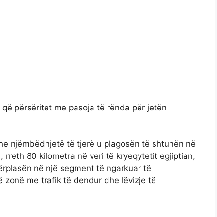
i që përsëritet me pasoja të rënda për jetën
e njëmbëdhjetë të tjerë u plagosën të shtunën në
rreth 80 kilometra në veri të kryeqytetit egjiptian,
përplasën në një segment të ngarkuar të
ë zonë me trafik të dendur dhe lëvizje të