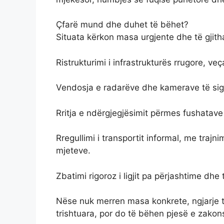
Çfarë mund dhe duhet të bëhet?
Situata kërkon masa urgjente dhe të gjit
Ristrukturimi i infrastrukturës rrugore, ve
Vendosja e radarëve dhe kamerave të sigu
Rritja e ndërgjegjësimit përmes fushatave 
Rregullimi i transportit informal, me trajn
mjeteve.
Zbatimi rigoroz i ligjit pa përjashtime dhe
Nëse nuk merren masa konkrete, ngjarje të
trishtuara, por do të bëhen pjesë e zakons