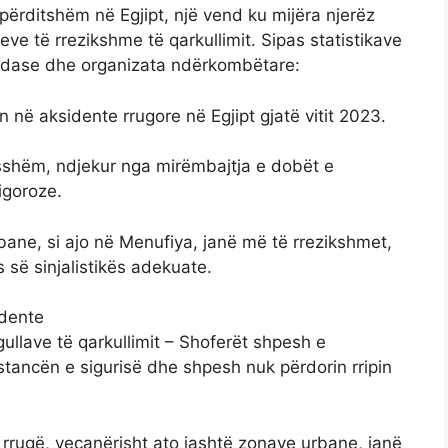
 përditshëm në Egjipt, një vend ku mijëra njerëz
ve të rrezikshme të qarkullimit. Sipas statistikave
vendase dhe organizata ndërkombëtare:
ë aksidente rrugore në Egjipt gjatë vitit 2023.
sshëm, ndjekur nga mirëmbajtja e dobët e
igoroze.
ane, si ajo në Menufiya, janë më të rrezikshmet,
së sinjalistikës adekuate.
idente
ullave të qarkullimit – Shoferët shpesh e
stancën e sigurisë dhe shpesh nuk përdorin rripin
 rrugë, veçanërisht ato jashtë zonave urbane, janë