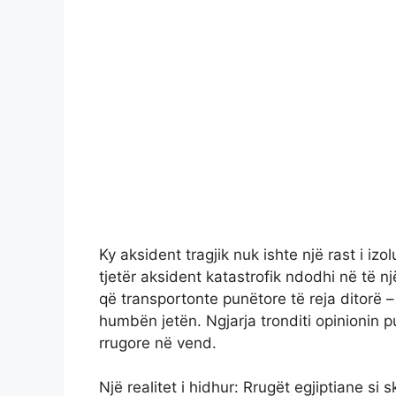
Ky aksident tragjik nuk ishte një rast i iz
tjetër aksident katastrofik ndodhi në të n
që transportonte punëtore të reja ditorë 
humbën jetën. Ngjarja tronditi opinionin p
rrugore në vend.
Një realitet i hidhur: Rrugët egjiptiane si