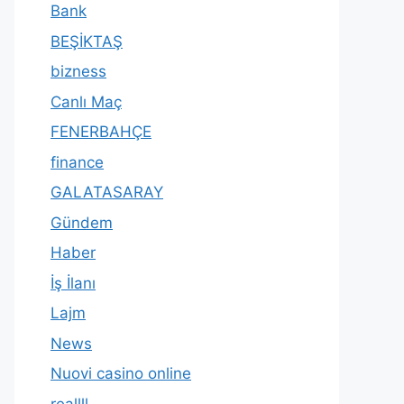
Bank
BEŞİKTAŞ
bizness
Canlı Maç
FENERBAHÇE
finance
GALATASARAY
Gündem
Haber
İş İlanı
Lajm
News
Nuovi casino online
reallll