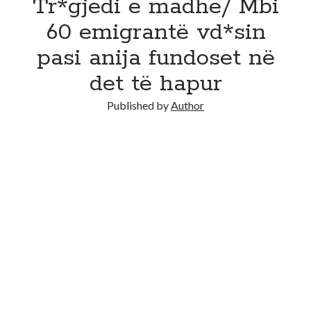
Tr*gjedi e madhe/ Mbi
60 emigrantë vd*sin
pasi anija fundoset në
det të hapur
Published by
Author