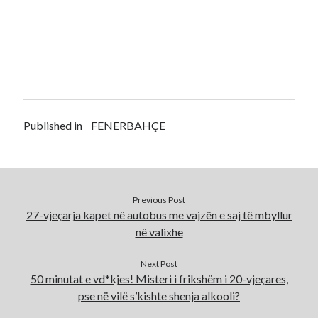
Published in
FENERBAHÇE
Previous Post
27-vjeçarja kapet në autobus me vajzën e saj të mbyllur
në valixhe
Next Post
50 minutat e vd*kjes! Misteri i frikshëm i 20-vjeçares,
pse në vilë s’kishte shenja alkooli?