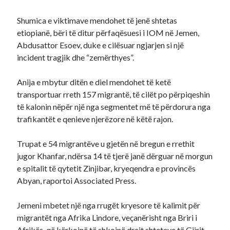
Shumica e viktimave mendohet të jenë shtetas
etiopianë, bëri të ditur përfaqësuesi i IOM në Jemen,
Abdusattor Esoev, duke e cilësuar ngjarjen si një
incident tragjik dhe “zemërthyes”.
Anija e mbytur ditën e diel mendohet të ketë
transportuar rreth 157 migrantë, të cilët po përpiqeshin
të kalonin nëpër një nga segmentet më të përdorura nga
trafikantët e qenieve njerëzore në këtë rajon.
Trupat e 54 migrantëve u gjetën në bregun e rrethit
jugor Khanfar, ndërsa 14 të tjerë janë dërguar në morgun
e spitalit të qytetit Zinjibar, kryeqendra e provincës
Abyan, raportoi Associated Press.
Jemeni mbetet një nga rrugët kryesore të kalimit për
migrantët nga Afrika Lindore, veçanërisht nga Briri i
Afrikës, që kërkojnë të shkojnë drejt shteteve të Gjirit