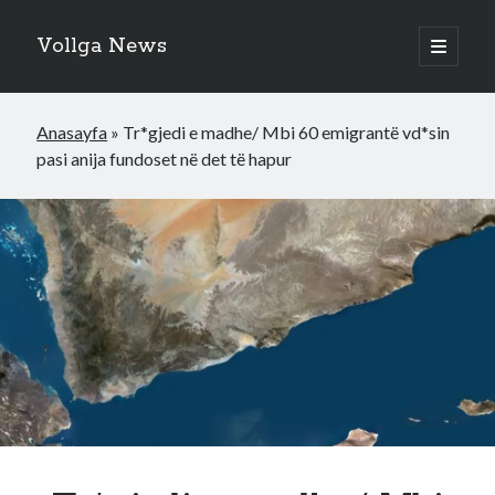
Vollga News
open
primary
menu
Anasayfa
»
Tr*gjedi e madhe/ Mbi 60 emigrantë vd*sin
pasi anija fundoset në det të hapur