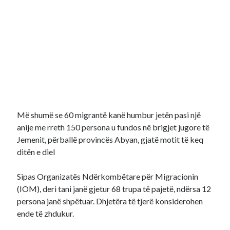
Më shumë se 60 migrantë kanë humbur jetën pasi një
anije me rreth 150 persona u fundos në brigjet jugore të
Jemenit, përballë provincës Abyan, gjatë motit të keq
ditën e diel
Sipas Organizatës Ndërkombëtare për Migracionin
(IOM), deri tani janë gjetur 68 trupa të pajetë, ndërsa 12
persona janë shpëtuar. Dhjetëra të tjerë konsiderohen
ende të zhdukur.