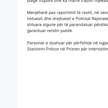
plagë trupore dhe ka marrë trajtim mjekës
Menjëherë pas raportimit të rastit, në ven
hetuesit dhe drejtuesit e Policisë Rajonal
shtuara sigurie për të parandaluar përshka
garantuar rendin publik.
Personat e dyshuar për përfshirje në ngjar
Stacionin Policor në Prizren për intervis