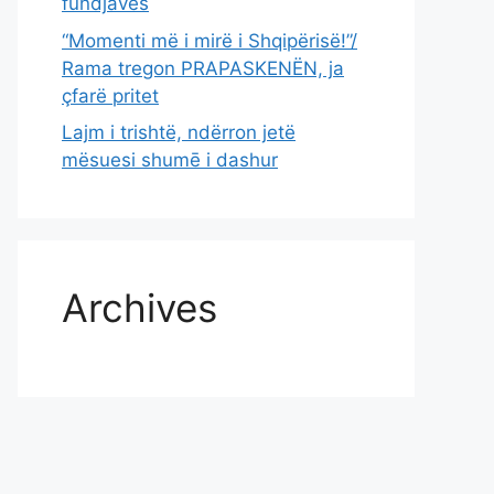
fundjavës
“Momenti më i mirë i Shqipërisë!”/
Rama tregon PRAPASKENËN, ja
çfarë pritet
Lajm i trishtë, ndërron jetë
mësuesi shumē i dashur
Archives