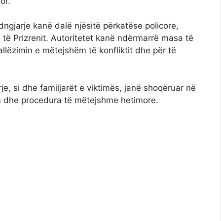
or.
dngjarje kanë dalë njësitë përkatëse policore,
e të Prizrenit. Autoritetet kanë ndërmarrë masa të
llëzimin e mëtejshëm të konfliktit dhe për të
je, si dhe familjarët e viktimës, janë shoqëruar në
tim dhe procedura të mëtejshme hetimore.