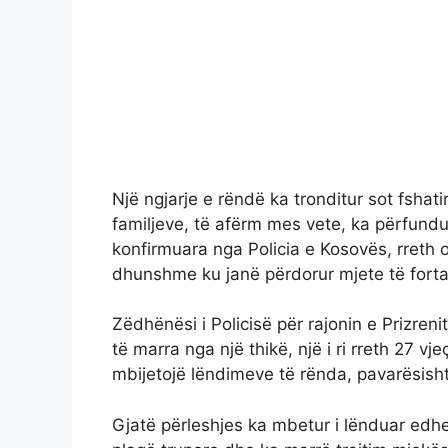
Një ngjarje e rëndë ka tronditur sot fshati
familjeve, të afërm mes vete, ka përfundu
konfirmuara nga Policia e Kosovës, rreth o
dhunshme ku janë përdorur mjete të forta
Zëdhënësi i Policisë për rajonin e Prizrenit
të marra nga një thikë, një i ri rreth 27 v
mbijetojë lëndimeve të rënda, pavarësish
Gjatë përleshjes ka mbetur i lënduar edhe ba