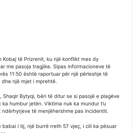
n Kobaj të Prizrenit, ku një konflikt mes dy
ar me pasoja tragjike. Sipas informacioneve të
rës 11:50 është raportuar për një përleshje të
 dhe një mjet i mprehtë.
, Shaqir Bytyqi, bëri të ditur se si pasojë e plagëve
jeç ka humbur jetën. Viktima nuk ka mundur t’u
t ndërhyrjeve të menjëhershme pas incidentit.
bai i tij, një burrë rreth 57 vjeç, i cili ka pësuar