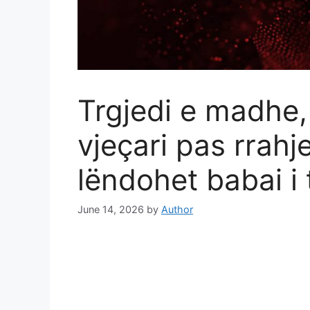
Trgjedi e madhe,
vjeçari pas rrahj
lëndohet babai i t
June 14, 2026
by
Author