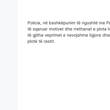
Policia, në bashkëpunim të ngushtë me Pro
të sqaruar motivet dhe rrethanat e plota t
të gjitha veprimet e nevojshme ligjore d
plotë të rastit.