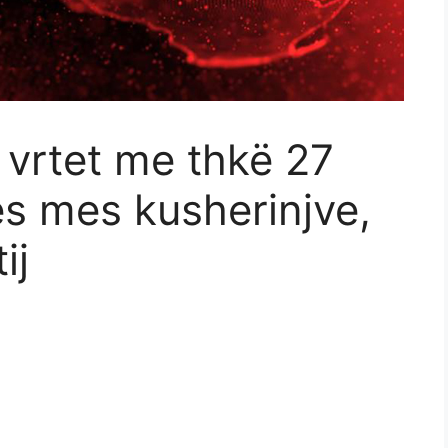
 vrtet me thkë 27
es mes kusherinjve,
ij