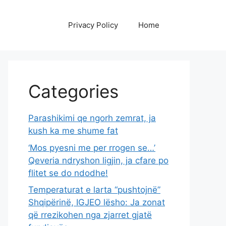
Privacy Policy
Home
Categories
Parashikimi qe ngorh zemrat, ja
kush ka me shume fat
‘Mos pyesni me per rrogen se…’
Qeveria ndryshon ligjin, ja cfare po
flitet se do ndodhe!
Temperaturat e larta “pushtojnë”
Shqipërinë, IGJEO lësho: Ja zonat
që rrezikohen nga zjarret gjatë