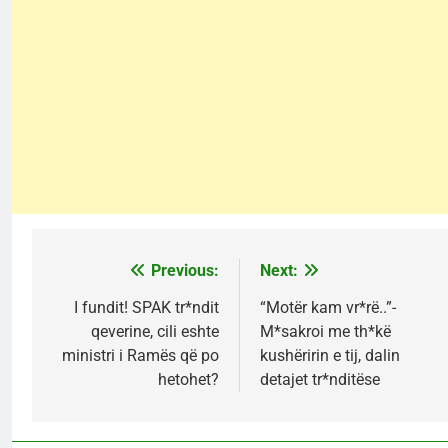
Previous:
Next:
Post
navigation
I fundit! SPAK tr*ndit
“Motër kam vr*rë..”-
qeverine, cili eshte
M*sakroi me th*kë
ministri i Ramës që po
kushëririn e tij, dalin
hetohet?
detajet tr*nditëse