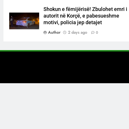
Shokun e fëmijërisë! Zbulohet emri i
autorit në Korçë, e pabesueshme
motivi, policia jep detajet
Author
2 days ago
0