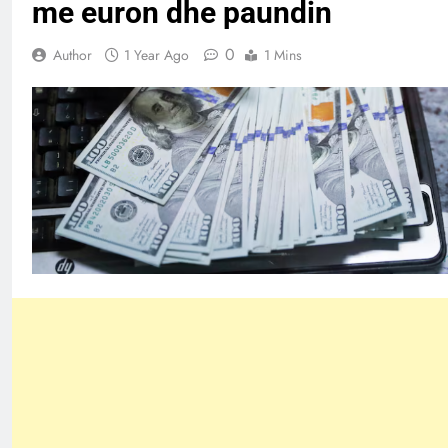
me euron dhe paundin
0
Author
1 Year Ago
1 Mins