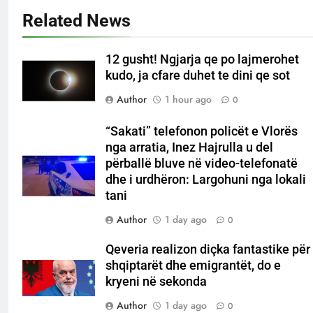
Related News
12 gusht! Ngjarja qe po lajmerohet
kudo, ja cfare duhet te dini qe sot
Author
1 hour ago
0
“Sakati” telefonon policët e Vlorës
nga arratia, Inez Hajrulla u del
përballë bluve në video-telefonatë
dhe i urdhëron: Largohuni nga lokali
tani
Author
1 day ago
0
Qeveria realizon diçka fantastike për
shqiptarët dhe emigrantët, do e
kryeni në sekonda
Author
1 day ago
0