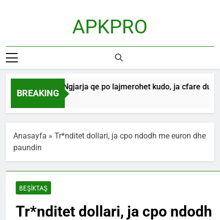
Skip
to
APKPRO
content
12 gusht! Ngjarja qe po lajmerohet kudo, ja cfare duhet t
BREAKING
1 Hour Ago
Anasayfa
»
Tr*nditet dollari, ja cpo ndodh me euron dhe
paundin
BEŞİKTAŞ
Tr*nditet dollari, ja cpo ndodh