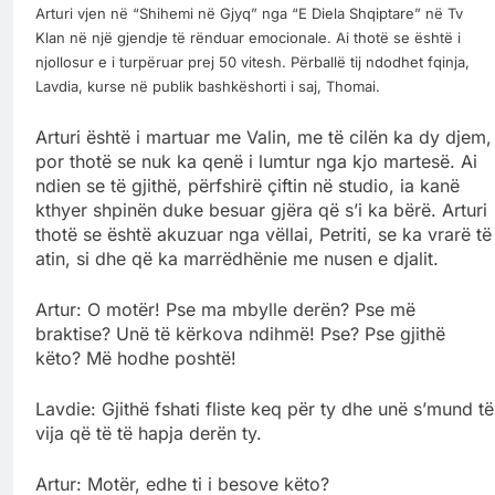
Arturi vjen në “Shihemi në Gjyq” nga “E Diela Shqiptare” në Tv
Klan në një gjendje të rënduar emocionale. Ai thotë se është i
njollosur e i turpëruar prej 50 vitesh. Përballë tij ndodhet fqinja,
Lavdia, kurse në publik bashkëshorti i saj, Thomai.
Arturi është i martuar me Valin, me të cilën ka dy djem,
por thotë se nuk ka qenë i lumtur nga kjo martesë. Ai
ndien se të gjithë, përfshirë çiftin në studio, ia kanë
kthyer shpinën duke besuar gjëra që s’i ka bërë. Arturi
thotë se është akuzuar nga vëllai, Petriti, se ka vrarë të
atin, si dhe që ka marrëdhënie me nusen e djalit.
Artur: O motër! Pse ma mbylle derën? Pse më
braktise? Unë të kërkova ndihmë! Pse? Pse gjithë
këto? Më hodhe poshtë!
Lavdie: Gjithë fshati fliste keq për ty dhe unë s’mund të
vija që të të hapja derën ty.
Artur: Motër, edhe ti i besove këto?