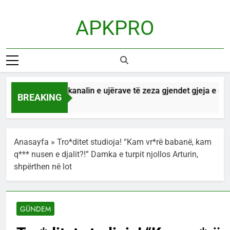
Skip
to
APKPRO
content
në Tiranë, në kanalin e ujërave të zeza gjendet gjeja e cudit
BREAKING
Anasayfa
»
Tro*ditet studioja! “Kam vr*rë babanë, kam
q*** nusen e djalit?!” Damka e turpit njollos Arturin,
shpërthen në lot
GÜNDEM