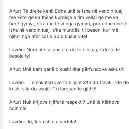
Artur: Të drejtë keni! Edhe unë të isha në vendin tuaj
me këto që ka thënë kurdisja e tim vëllai që më ka
bërë qymyr, s’ka më të zi nga qymyri, por edhe unë të
isha në vendin tuaj, s’ka mundësi t’i besoni kur më
njihni nga afër sot e 30 e kusur vite!
Lavdie: Normale se unë atë do të besoja, s’do të të
besoja ty!
Artur: Unë kam qenë dikushi dhe përfundova askushi!
Lavdie: Ti e shkatërrove familjen! S’të do fshati, s’të do
kush, s’të do asnjë! T’u larguan të gjithë!
Artur: Nuk krijove njëfarë respekti? Unë të kërkova
ndihmë!
Lavdie: Jo, kjo është e vërteta!