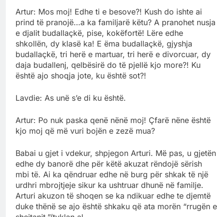
Artur: Mos moj! Edhe ti e besove?! Kush do ishte ai
prind të pranojë…a ka familjarë këtu? A pranohet nusja
e djalit budallaçkë, pise, kokëfortë! Lëre edhe
shkollën, dy klasë ka! E ëma budallaçkë, gjyshja
budallaçkë, tri herë e martuar, tri herë e divorcuar, dy
daja budallenj, qelbësirë do të pjellë kjo more?! Ku
është ajo shoqja jote, ku është sot?!
Lavdie: As unë s’e di ku është.
Artur: Po nuk paska qenë nënë moj! Çfarë nëne është
kjo moj që më vuri bojën e zezë mua?
Babai u gjet i vdekur, shpjegon Arturi. Më pas, u gjetën
edhe dy banorë dhe për këtë akuzat rëndojë sërish
mbi të. Ai ka qëndruar edhe në burg për shkak të një
urdhri mbrojtjeje sikur ka ushtruar dhunë në familje.
Arturi akuzon të shoqen se ka ndikuar edhe te djemtë
duke thënë se ajo është shkaku që ata morën “rrugën e
shejtanit.”/tvklan.al