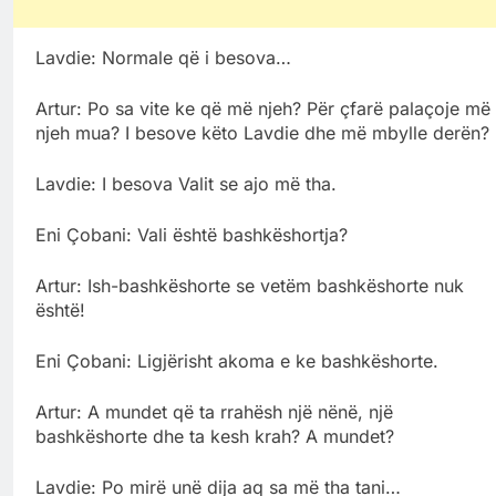
Lavdie: Normale që i besova…
Artur: Po sa vite ke që më njeh? Për çfarë palaçoje më
njeh mua? I besove këto Lavdie dhe më mbylle derën?
Lavdie: I besova Valit se ajo më tha.
Eni Çobani: Vali është bashkëshortja?
Artur: Ish-bashkëshorte se vetëm bashkëshorte nuk
është!
Eni Çobani: Ligjërisht akoma e ke bashkëshorte.
Artur: A mundet që ta rrahësh një nënë, një
bashkëshorte dhe ta kesh krah? A mundet?
Lavdie: Po mirë unë dija aq sa më tha tani…