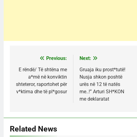
Previous:
Next:
Post
navigation
E rëndë/ Të shtëna me
Gruaja iku prost*tutë!
a*më në konviktin
Nusja shkon poshtë
shteteror, raportohet për
urës në 12 të natës
v*ktima dhe të pl*gosur
me..!” Arturi SH*KON
me deklaratat
Related News