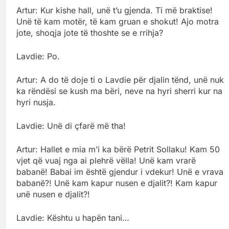
Artur: Kur kishe hall, unë t’u gjenda. Ti më braktise!
Unë të kam motër, të kam gruan e shokut! Ajo motra
jote, shoqja jote të thoshte se e rrihja?
Lavdie: Po.
Artur: A do të doje ti o Lavdie për djalin tënd, unë nuk
ka rëndësi se kush ma bëri, neve na hyri sherri kur na
hyri nusja.
Lavdie: Unë di çfarë më tha!
Artur: Hallet e mia m’i ka bërë Petrit Sollaku! Kam 50
vjet që vuaj nga ai plehrë vëlla! Unë kam vrarë
babanë! Babai im është gjendur i vdekur! Unë e vrava
babanë?! Unë kam kapur nusen e djalit?! Kam kapur
unë nusen e djalit?!
Lavdie: Kështu u hapën tani…