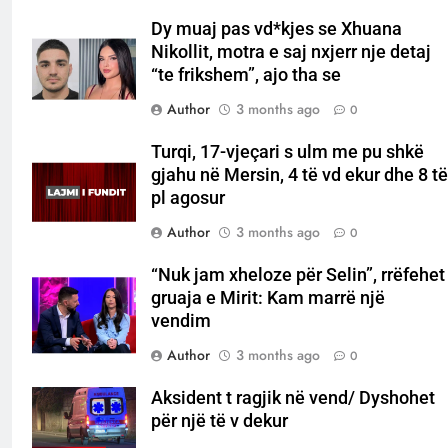
Dy muaj pas vd*kjes se Xhuana
Nikollit, motra e saj nxjerr nje detaj
“te frikshem”, ajo tha se
Author
3 months ago
0
Turqi, 17-vjeçari s ulm me pu shkë
gjahu në Mersin, 4 të vd ekur dhe 8 të
pl agosur
Author
3 months ago
0
“Nuk jam xheloze për Selin”, rrëfehet
gruaja e Mirit: Kam marrë një
vendim
Author
3 months ago
0
Aksident t ragjik në vend/ Dyshohet
për një të v dekur