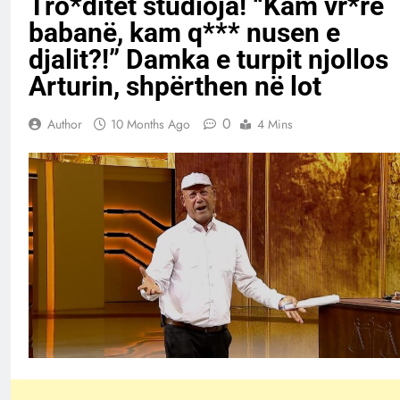
Tro*ditet studioja! “Kam vr*rë
babanë, kam q*** nusen e
djalit?!” Damka e turpit njollos
Arturin, shpërthen në lot
0
Author
10 Months Ago
4 Mins