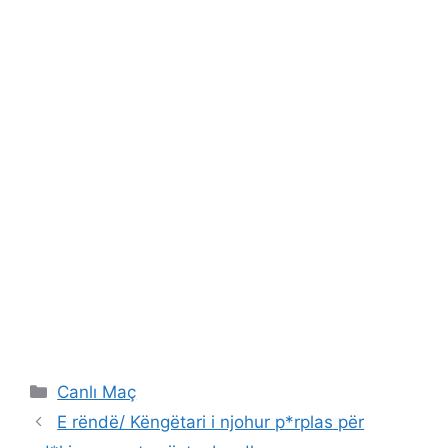
Categories
Canlı Maç
E rëndë/ Këngëtari i njohur p*rplas për