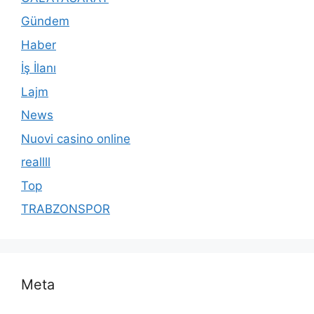
Gündem
Haber
İş İlanı
Lajm
News
Nuovi casino online
reallll
Top
TRABZONSPOR
Meta