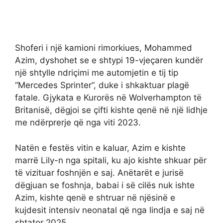
Shoferi i një kamioni rimorkiues, Mohammed
Azim, dyshohet se e shtypi 19-vjeçaren kundër
një shtylle ndriçimi me automjetin e tij tip
“Mercedes Sprinter”, duke i shkaktuar plagë
fatale. Gjykata e Kurorës në Wolverhampton të
Britanisë, dëgjoi se çifti kishte qenë në një lidhje
me ndërprerje që nga viti 2023.
Natën e festës vitin e kaluar, Azim e kishte
marrë Lily-n nga spitali, ku ajo kishte shkuar për
të vizituar foshnjën e saj. Anëtarët e jurisë
dëgjuan se foshnja, babai i së cilës nuk ishte
Azim, kishte qenë e shtruar në njësinë e
kujdesit intensiv neonatal që nga lindja e saj në
shtator 2025.