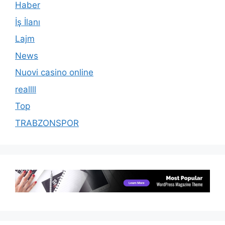
Haber
İş İlanı
Lajm
News
Nuovi casino online
reallll
Top
TRABZONSPOR