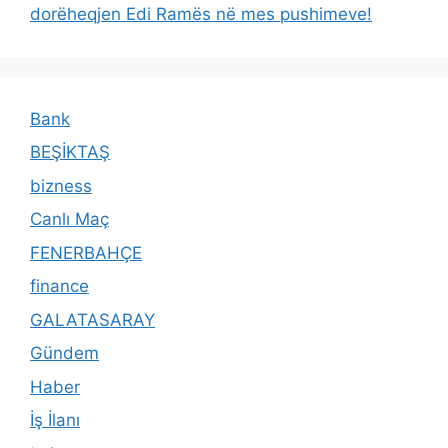
dorëheqjen Edi Ramës në mes pushimeve!
Bank
BEŞİKTAŞ
bizness
Canlı Maç
FENERBAHÇE
finance
GALATASARAY
Gündem
Haber
İş İlanı