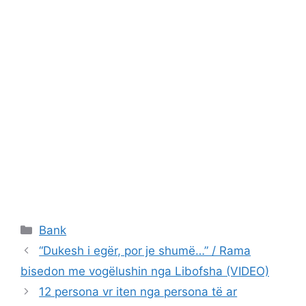
Categories
Bank
“Dukesh i egër, por je shumë…” / Rama
bisedon me vogëlushin nga Libofsha (VIDEO)
12 persona vr iten nga persona të ar