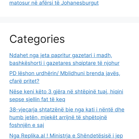
matosur në afërsi të Johanesburgut
Categories
Ndahet nga jeta papritur gazetari i madh,
bashkëshorti i gazetares shqiptare të njohur
PD lëshon urdhërin/ Mblidhuni brenda javës,
çfarë pritet?
Nëse keni këto 3 gjëra në shtëpinë tuaj, hiqini
sepse sjellin fat të keq
38-vjeçarja shtatzënë bie nga kati i nëntë dhe
humb jetën, mjekët arrijnë të shpëtojnë
foshnjën e saj
Nga Replika.al ! Ministrja e Shëndetësisë i jep