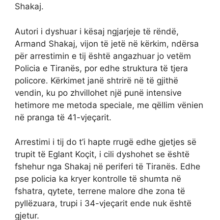
Shakaj.
Autori i dyshuar i kësaj ngjarjeje të rëndë,
Armand Shakaj, vijon të jetë në kërkim, ndërsa
për arrestimin e tij është angazhuar jo vetëm
Policia e Tiranës, por edhe struktura të tjera
policore. Kërkimet janë shtrirë në të gjithë
vendin, ku po zhvillohet një punë intensive
hetimore me metoda speciale, me qëllim vënien
në pranga të 41-vjeçarit.
Arrestimi i tij do t’i hapte rrugë edhe gjetjes së
trupit të Eglant Koçit, i cili dyshohet se është
fshehur nga Shakaj në periferi të Tiranës. Edhe
pse policia ka kryer kontrolle të shumta në
fshatra, qytete, terrene malore dhe zona të
pyllëzuara, trupi i 34-vjeçarit ende nuk është
gjetur.