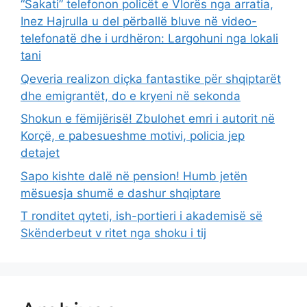
“Sakati” telefonon policët e Vlorës nga arratia,
Inez Hajrulla u del përballë bluve në video-
telefonatë dhe i urdhëron: Largohuni nga lokali
tani
Qeveria realizon diçka fantastike për shqiptarët
dhe emigrantët, do e kryeni në sekonda
Shokun e fëmijërisë! Zbulohet emri i autorit në
Korçë, e pabesueshme motivi, policia jep
detajet
Sapo kishte dalë në pension! Humb jetën
mësuesja shumë e dashur shqiptare
T ronditet qyteti, ish-portieri i akademisë së
Skënderbeut v ritet nga shoku i tij