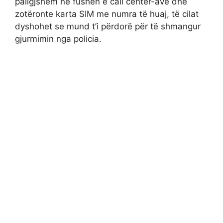
paligjshëm në fushën e call center-ave dhe
zotëronte karta SIM me numra të huaj, të cilat
dyshohet se mund t’i përdorë për të shmangur
gjurmimin nga policia.