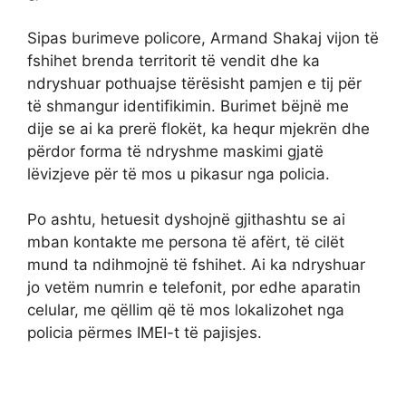
Sipas burimeve policore, Armand Shakaj vijon të
fshihet brenda territorit të vendit dhe ka
ndryshuar pothuajse tërësisht pamjen e tij për
të shmangur identifikimin. Burimet bëjnë me
dije se ai ka prerë flokët, ka hequr mjekrën dhe
përdor forma të ndryshme maskimi gjatë
lëvizjeve për të mos u pikasur nga policia.
Po ashtu, hetuesit dyshojnë gjithashtu se ai
mban kontakte me persona të afërt, të cilët
mund ta ndihmojnë të fshihet. Ai ka ndryshuar
jo vetëm numrin e telefonit, por edhe aparatin
celular, me qëllim që të mos lokalizohet nga
policia përmes IMEI-t të pajisjes.