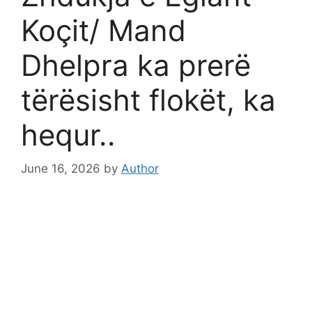
Koçit/ Mand
Dhelpra ka prerë
tërësisht flokët, ka
hequr..
June 16, 2026
by
Author