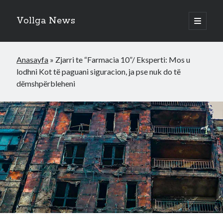
Vollga News
open
primary
menu
Anasayfa
»
Zjarri te “Farmacia 10”/ Eksperti: Mos u
lodhni Kot të paguani siguracion, ja pse nuk do të
dëmshpërbleheni