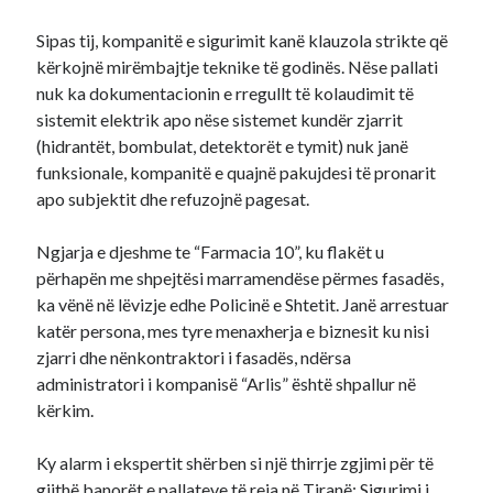
Sipas tij, kompanitë e sigurimit kanë klauzola strikte që
kërkojnë mirëmbajtje teknike të godinës. Nëse pallati
nuk ka dokumentacionin e rregullt të kolaudimit të
sistemit elektrik apo nëse sistemet kundër zjarrit
(hidrantët, bombulat, detektorët e tymit) nuk janë
funksionale, kompanitë e quajnë pakujdesi të pronarit
apo subjektit dhe refuzojnë pagesat.
Ngjarja e djeshme te “Farmacia 10”, ku flakët u
përhapën me shpejtësi marramendëse përmes fasadës,
ka vënë në lëvizje edhe Policinë e Shtetit. Janë arrestuar
katër persona, mes tyre menaxherja e biznesit ku nisi
zjarri dhe nënkontraktori i fasadës, ndërsa
administratori i kompanisë “Arlis” është shpallur në
kërkim.
Ky alarm i ekspertit shërben si një thirrje zgjimi për të
gjithë banorët e pallateve të reja në Tiranë: Sigurimi i