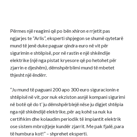
Përmes një reagimi që po bën xhiron e rrjetit pas
ngjarjes te “Arlis”, eksperti shpjegon se shumë qytetarë
mund të jenë duke paguar qindra euro në vit për
sigurimin e shtëpisë, por në rastin e një shkëndije
elektrike (një nga pistat kryesore që po hetohet për
zjarrin e djeshëm), dëmshpërblimi mund të mbetet
thjesht një ëndërr.
“Ju mund të paguani 200 apo 300 euro siguracionin e
shtëpisë në vit, por nuk ekziston asnjë kompani sigurimi
në botë që do t’ ju dëmshpërblejë nëse ju digjet shtëpia
nga një shkëndijë elektrike, për aq kohë sa nuk ka
certifikim dhe kolaudim periodik të impiantit elektrik
ose sistem mbrojtjeje kundër zjarrit. Me pak fjalë, para
të humbura kot!” – shprehet eksperti.