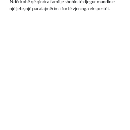
Ndërkohë që qindra familje shohin të djegur mundin e
një jete, një paralajmërim i fortë vjen nga ekspertët.