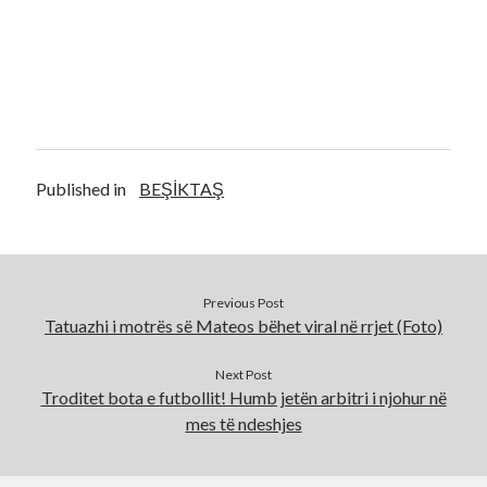
Published in
BEŞİKTAŞ
Previous Post
Tatuazhi i motrës së Mateos bëhet viral në rrjet (Foto)
Next Post
Troditet bota e futbollit! Humb jetën arbitri i njohur në
mes të ndeshjes