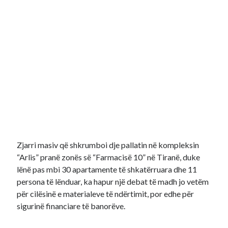
Zjarri masiv që shkrumboi dje pallatin në kompleksin
“Arlis” pranë zonës së “Farmacisë 10” në Tiranë, duke
lënë pas mbi 30 apartamente të shkatërruara dhe 11
persona të lënduar, ka hapur një debat të madh jo vetëm
për cilësinë e materialeve të ndërtimit, por edhe për
sigurinë financiare të banorëve.