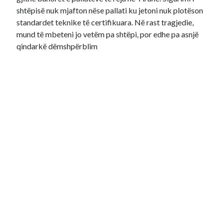
shtëpisë nuk mjafton nëse pallati ku jetoni nuk plotëson
standardet teknike të certifikuara. Në rast tragjedie,
mund të mbeteni jo vetëm pa shtëpi, por edhe pa asnjë
qindarkë dëmshpërblim