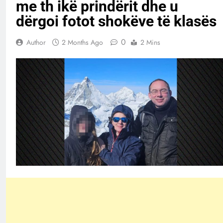
me th ikë prindërit dhe u
dërgoi fotot shokëve të klasës
0
Author
2 Months Ago
2 Mins