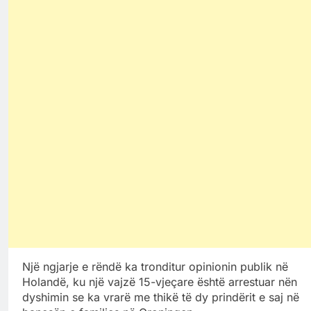
Një ngjarje e rëndë ka tronditur opinionin publik në
Holandë, ku një vajzë 15-vjeçare është arrestuar nën
dyshimin se ka vrarë me thikë të dy prindërit e saj në