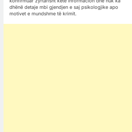
konfirmuar zyrtarisht këtë informacion dhe nuk ka
dhënë detaje mbi gjendjen e saj psikologjike apo
motivet e mundshme të krimit.