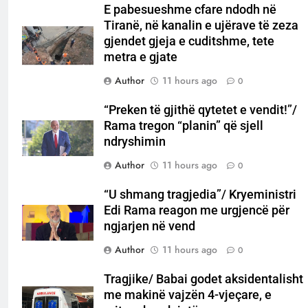
E pabesueshme cfare ndodh në
Tiranë, në kanalin e ujërave të zeza
gjendet gjeja e cuditshme, tete
metra e gjate
Author
11 hours ago
0
“Preken të gjithë qytetet e vendit!”/
Rama tregon “planin” që sjell
ndryshimin
Author
11 hours ago
0
“U shmang tragjedia”/ Kryeministri
Edi Rama reagon me urgjencë për
ngjarjen në vend
Author
11 hours ago
0
Tragjike/ Babai godet aksidentalisht
me makinë vajzën 4-vjeçare, e