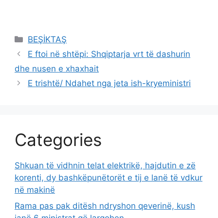
Categories
BEŞİKTAŞ
E ftoi në shtëpi: Shqiptarja vrt të dashurin
dhe nusen e xhaxhait
E trishtë/ Ndahet nga jeta ish-kryeministri
Categories
Shkuan të vidhnin telat elektrikë, hajdutin e zë
korenti, dy bashkëpunëtorët e tij e lanë të vdkur
në makinë
Rama pas pak ditësh ndryshon qeverinë, kush