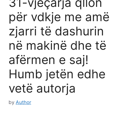
31-vjeçarja qllon
për vdkje me amë
zjarri të dashurin
në makinë dhe të
afërmen e saj!
Humb jetën edhe
vetë autorja
by
Author