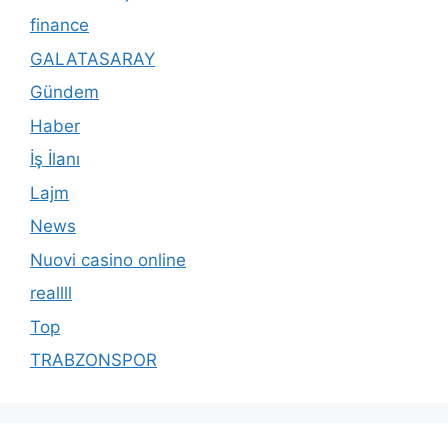
finance
GALATASARAY
Gündem
Haber
İş İlanı
Lajm
News
Nuovi casino online
reallll
Top
TRABZONSPOR