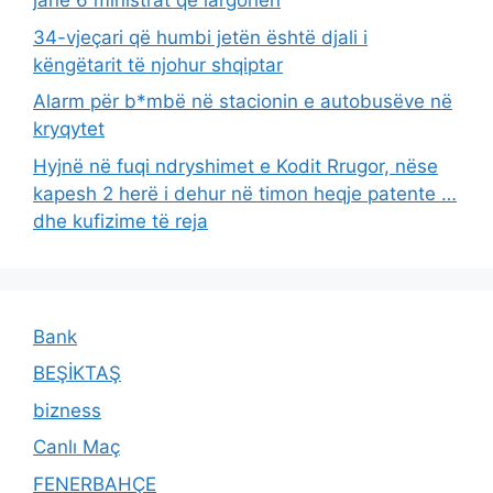
janë 6 ministrat që largohen
34-vjeçari që humbi jetën është djali i
këngëtarit të njohur shqiptar
Alarm për b*mbë në stacionin e autobusëve në
kryqytet
Hyjnë në fuqi ndryshimet e Kodit Rrugor, nëse
kapesh 2 herë i dehur në timon heqje patente …
dhe kufizime të reja
Bank
BEŞİKTAŞ
bizness
Canlı Maç
FENERBAHÇE