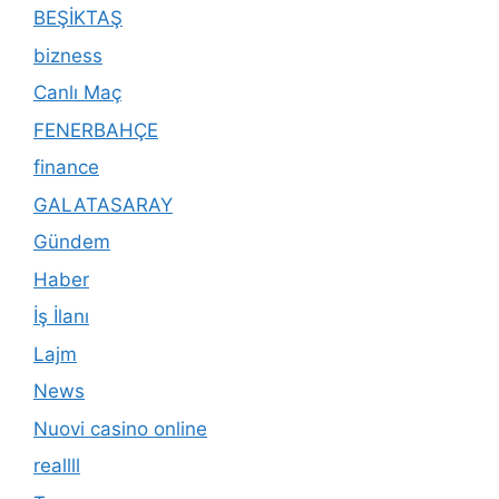
BEŞİKTAŞ
bizness
Canlı Maç
FENERBAHÇE
finance
GALATASARAY
Gündem
Haber
İş İlanı
Lajm
News
Nuovi casino online
reallll