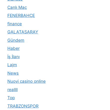
Canlı Maç
FENERBAHÇE
finance
GALATASARAY
Gündem
Haber
İş İlanı
Lajm
News
Nuovi casino online
reallll
Top
TRABZONSPOR