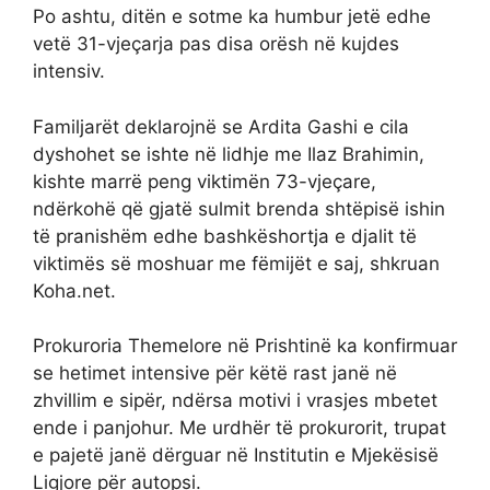
Po ashtu, ditën e sotme ka humbur jetë edhe
vetë 31-vjeçarja pas disa orësh në kujdes
intensiv.
Familjarët deklarojnë se Ardita Gashi e cila
dyshohet se ishte në lidhje me Ilaz Brahimin,
kishte marrë peng viktimën 73-vjeçare,
ndërkohë që gjatë sulmit brenda shtëpisë ishin
të pranishëm edhe bashkëshortja e djalit të
viktimës së moshuar me fëmijët e saj, shkruan
Koha.net.
Prokuroria Themelore në Prishtinë ka konfirmuar
se hetimet intensive për këtë rast janë në
zhvillim e sipër, ndërsa motivi i vrasjes mbetet
ende i panjohur. Me urdhër të prokurorit, trupat
e pajetë janë dërguar në Institutin e Mjekësisë
Ligjore për autopsi.