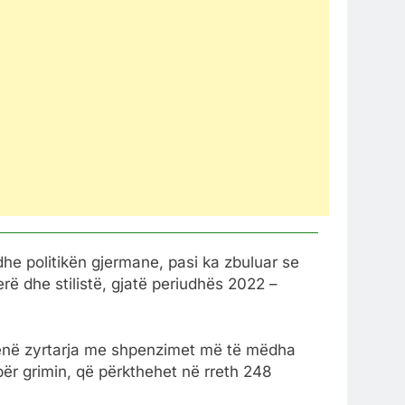
dhe politikën gjermane, pasi ka zbuluar se
rë dhe stilistë, gjatë periudhës 2022 –
qenë zyrtarja me shpenzimet më të mëdha
për grimin, që përkthehet në rreth 248