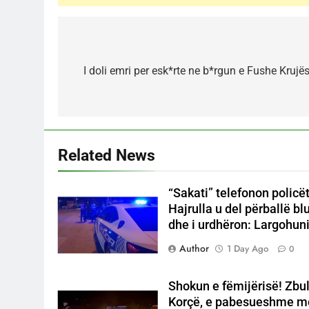
Post
navigation
I doli emri per esk*rte ne b*rgun e Fushe Krujës
Related News
“Sakati” telefonon policët
Hajrulla u del përballë b
dhe i urdhëron: Largohuni 
Author
1 Day Ago
0
Shokun e fëmijërisë! Zbul
Korçë, e pabesueshme moti