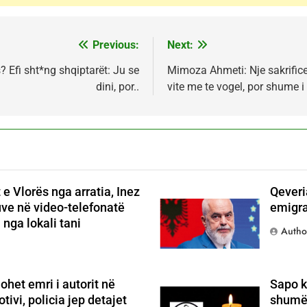
Previous:
Next:
? Efi sht*ng shqiptarët: Ju se
Mimoza Ahmeti: Nje sakrifice
dini, por..
vite me te vogel, por shume 
 e Vlorës nga arratia, Inez
Qeveri
luve në video-telefonatë
emigra
nga lokali tani
Autho
ohet emri i autorit në
Sapo k
vi, policia jep detajet
shumë 