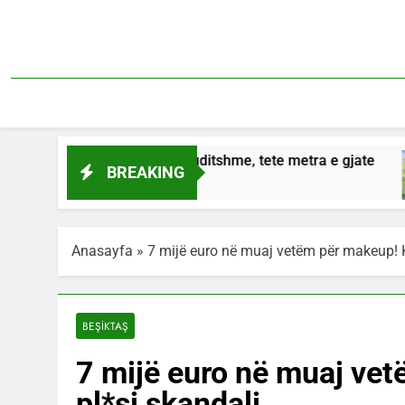
Skip
to
content
gjendet gjeja e cuditshme, tete metra e gjate
BREAKING
Anasayfa
»
7 mijë euro në muaj vetëm për makeup! Ku
BEŞİKTAŞ
7 mijë euro në muaj vet
pl*si skandali