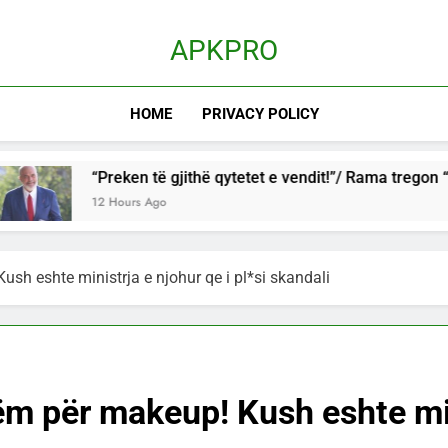
APKPRO
HOME
PRIVACY POLICY
“Preken të gjithë qytetet e vendit!”/ Rama tregon “planin” që s
12 Hours Ago
sh eshte ministrja e njohur qe i pl*si skandali
ëm për makeup! Kush eshte min