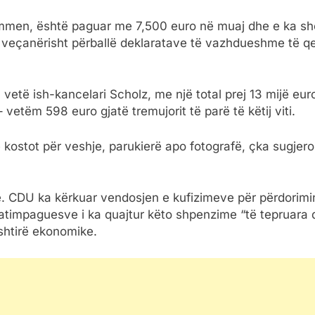
mmen, është paguar me 7,500 euro në muaj dhe e ka sh
ta, veçanërisht përballë deklaratave të vazhdueshme të 
vetë ish-kancelari Scholz, me një total prej 13 mijë eu
tëm 598 euro gjatë tremujorit të parë të këtij viti.
ë kostot për veshje, parukierë apo fotografë, çka sugje
ë. CDU ka kërkuar vendosjen e kufizimeve për përdorimi
timpaguesve i ka quajtur këto shpenzime “të tepruara 
shtirë ekonomike.