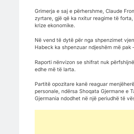
Grimerja e saj e përhershme, Claude Fro
zyrtare, gjë që ka nxitur reagime të for
krize ekonomike.
Në vend të dytë për nga shpenzimet vjen 
Habeck ka shpenzuar ndjeshëm më pak – ve
Raporti nënvizon se shifrat nuk përfshijn
edhe më të larta.
Partitë opozitare kanë reaguar menjëher
personale, ndërsa Shoqata Gjermane e Ta
Gjermania ndodhet në një periudhë të vë