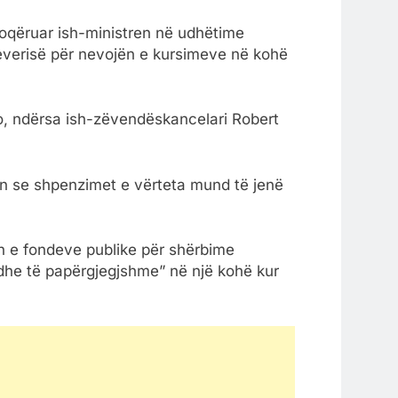
oqëruar ish-ministren në udhëtime
qeverisë për nevojën e kursimeve në kohë
ro, ndërsa ish-zëvendëskancelari Robert
ron se shpenzimet e vërteta mund të jenë
n e fondeve publike për shërbime
dhe të papërgjegjshme” në një kohë kur