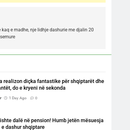
 kaq e madhe, nje lidhje dashurie me djalin 20
i semure
a realizon diçka fantastike për shqiptarët dhe
ntët, do e kryeni në sekonda
r
1 Day Ago
0
ishte dalë në pension! Humb jetën mësuesja
e dashur shqiptare