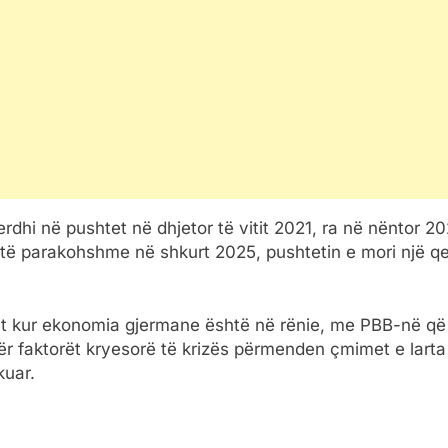
 erdhi në pushtet në dhjetor të vitit 2021, ra në nëntor 
e të parakohshme në shkurt 2025, pushtetin e mori një qe
ment kur ekonomia gjermane është në rënie, me PBB-në që
ër faktorët kryesorë të krizës përmenden çmimet e larta t
kuar.