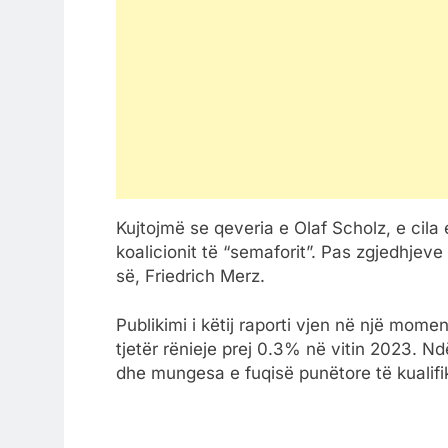
Kujtojmë se qeveria e Olaf Scholz, e cila
koalicionit të “semaforit”. Pas zgjedhjev
së, Friedrich Merz.
Publikimi i këtij raporti vjen në një mo
tjetër rënieje prej 0.3% në vitin 2023. Nd
dhe mungesa e fuqisë punëtore të kualifi