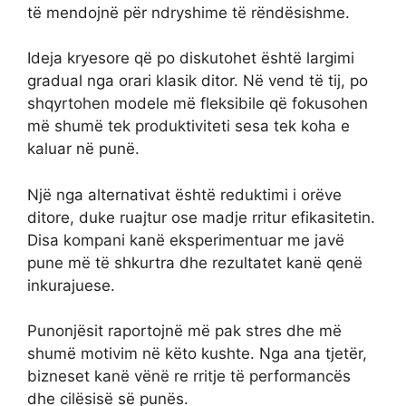
të mendojnë për ndryshime të rëndësishme.
Ideja kryesore që po diskutohet është largimi
gradual nga orari klasik ditor. Në vend të tij, po
shqyrtohen modele më fleksibile që fokusohen
më shumë tek produktiviteti sesa tek koha e
kaluar në punë.
Një nga alternativat është reduktimi i orëve
ditore, duke ruajtur ose madje rritur efikasitetin.
Disa kompani kanë eksperimentuar me javë
pune më të shkurtra dhe rezultatet kanë qenë
inkurajuese.
Punonjësit raportojnë më pak stres dhe më
shumë motivim në këto kushte. Nga ana tjetër,
bizneset kanë vënë re rritje të performancës
dhe cilësisë së punës.