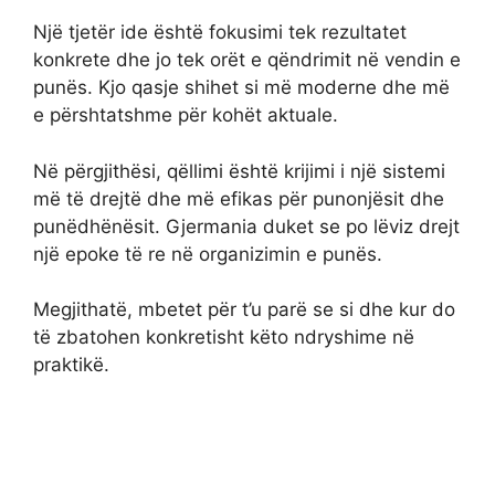
Një tjetër ide është fokusimi tek rezultatet
konkrete dhe jo tek orët e qëndrimit në vendin e
punës. Kjo qasje shihet si më moderne dhe më
e përshtatshme për kohët aktuale.
Në përgjithësi, qëllimi është krijimi i një sistemi
më të drejtë dhe më efikas për punonjësit dhe
punëdhënësit. Gjermania duket se po lëviz drejt
një epoke të re në organizimin e punës.
Megjithatë, mbetet për t’u parë se si dhe kur do
të zbatohen konkretisht këto ndryshime në
praktikë.