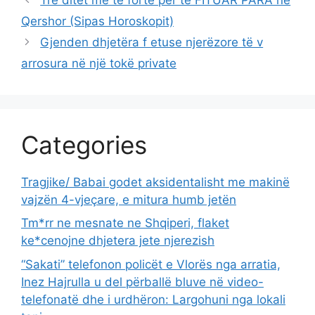
Qershor (Sipas Horoskopit)
Gjenden dhjetëra f etuse njerëzore të v
arrosura në një tokë private
Categories
Tragjike/ Babai godet aksidentalisht me makinë
vajzën 4-vjeçare, e mitura humb jetën
Tm*rr ne mesnate ne Shqiperi, flaket
ke*cenojne dhjetera jete njerezish
“Sakati” telefonon policët e Vlorës nga arratia,
Inez Hajrulla u del përballë bluve në video-
telefonatë dhe i urdhëron: Largohuni nga lokali