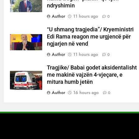
ndryshimin
Author
11 hours ago
0
“U shmang tragjedia”/ Kryeministri
Edi Rama reagon me urgjencë për
ngjarjen në vend
Author
11 hours ago
0
Tragjike/ Babai godet aksidentalisht
me makinë vajzën 4-vjeçare, e
mitura humb jetën
Author
16 hours ago
0