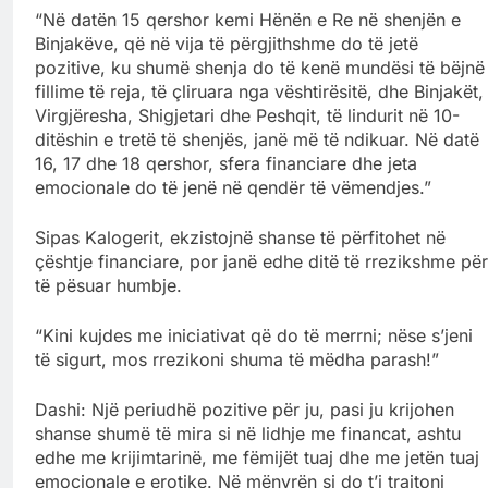
“Në datën 15 qershor kemi Hënën e Re në shenjën e
Binjakëve, që në vija të përgjithshme do të jetë
pozitive, ku shumë shenja do të kenë mundësi të bëjnë
fillime të reja, të çliruara nga vështirësitë, dhe Binjakët,
Virgjëresha, Shigjetari dhe Peshqit, të lindurit në 10-
ditëshin e tretë të shenjës, janë më të ndikuar. Në datë
16, 17 dhe 18 qershor, sfera financiare dhe jeta
emocionale do të jenë në qendër të vëmendjes.”
Sipas Kalogerit, ekzistojnë shanse të përfitohet në
çështje financiare, por janë edhe ditë të rrezikshme për
të pësuar humbje.
“Kini kujdes me iniciativat që do të merrni; nëse s’jeni
të sigurt, mos rrezikoni shuma të mëdha parash!”
Dashi: Një periudhë pozitive për ju, pasi ju krijohen
shanse shumë të mira si në lidhje me financat, ashtu
edhe me krijimtarinë, me fëmijët tuaj dhe me jetën tuaj
emocionale e erotike. Në mënyrën si do t’i trajtoni