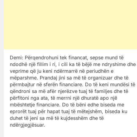
Demi: Përqendrohuni tek financat, sepse mund të
ndodhë një fillim i ri, i cili ka të bëjë me ndryshime dhe
veprime që ju keni ndërmarrë në periudhën e
mëparshme. Prandaj jini sa më të organizuar dhe të
përmbajtur në sferën financiare. Do të keni mundësi të
qëndroni sa më afër njerëzve tuaj të familjes dhe të
përfitoni nga ata, të merrni një dhuratë apo një
mbështetje financiare. Do të bëni edhe biseda me
eprorët tuaj për hapat tuaj të mëtejshëm, biseda ku
duhet të jeni sa më të kujdesshëm dhe të
ndërgjegjësuar.