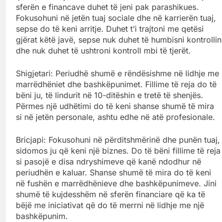
sferën e financave duhet të jeni pak parashikues.
Fokusohuni në jetën tuaj sociale dhe në karrierën tuaj,
sepse do të keni arritje. Duhet t’i trajtoni me qetësi
gjërat këtë javë, sepse nuk duhet të humbisni kontrollin
dhe nuk duhet të ushtroni kontroll mbi të tjerët.
Shigjetari: Periudhë shumë e rëndësishme në lidhje me
marrëdhëniet dhe bashkëpunimet. Fillime të reja do të
bëni ju, të lindurit në 10-ditëshin e tretë të shenjës.
Përmes një udhëtimi do të keni shanse shumë të mira
si në jetën personale, ashtu edhe në atë profesionale.
Bricjapi: Fokusohuni në përditshmërinë dhe punën tuaj,
sidomos ju që keni një biznes. Do të bëni fillime të reja
si pasojë e disa ndryshimeve që kanë ndodhur në
periudhën e kaluar. Shanse shumë të mira do të keni
në fushën e marrëdhënieve dhe bashkëpunimeve. Jini
shumë të kujdesshëm në sferën financiare që ka të
bëjë me iniciativat që do të merrni në lidhje me një
bashkëpunim.