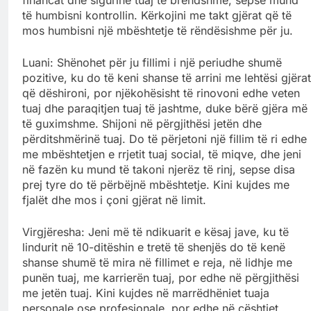
financat dhe sigurinë tuaj të brendshme, sepse mund
të humbisni kontrollin. Kërkojini me takt gjërat që të
mos humbisni një mbështetje të rëndësishme për ju.
Luani: Shënohet për ju fillimi i një periudhe shumë
pozitive, ku do të keni shanse të arrini me lehtësi gjërat
që dëshironi, por njëkohësisht të rinovoni edhe veten
tuaj dhe paraqitjen tuaj të jashtme, duke bërë gjëra më
të guximshme. Shijoni në përgjithësi jetën dhe
përditshmërinë tuaj. Do të përjetoni një fillim të ri edhe
me mbështetjen e rrjetit tuaj social, të miqve, dhe jeni
në fazën ku mund të takoni njerëz të rinj, sepse disa
prej tyre do të përbëjnë mbështetje. Kini kujdes me
fjalët dhe mos i çoni gjërat në limit.
Virgjëresha: Jeni më të ndikuarit e kësaj jave, ku të
lindurit në 10-ditëshin e tretë të shenjës do të kenë
shanse shumë të mira në fillimet e reja, në lidhje me
punën tuaj, me karrierën tuaj, por edhe në përgjithësi
me jetën tuaj. Kini kujdes në marrëdhëniet tuaja
personale ose profesionale, por edhe në çështjet