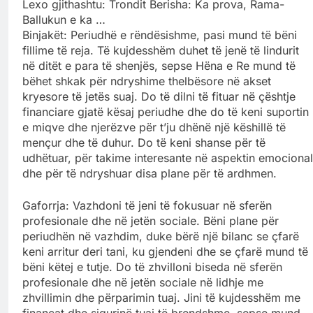
Lexo gjithashtu: Trondit Berisha: Ka prova, Rama-
Ballukun e ka …
Binjakët: Periudhë e rëndësishme, pasi mund të bëni
fillime të reja. Të kujdesshëm duhet të jenë të lindurit
në ditët e para të shenjës, sepse Hëna e Re mund të
bëhet shkak për ndryshime thelbësore në akset
kryesore të jetës suaj. Do të dilni të fituar në çështje
financiare gjatë kësaj periudhe dhe do të keni suportin
e miqve dhe njerëzve për t’ju dhënë një këshillë të
mençur dhe të duhur. Do të keni shanse për të
udhëtuar, për takime interesante në aspektin emocional
dhe për të ndryshuar disa plane për të ardhmen.
Gaforrja: Vazhdoni të jeni të fokusuar në sferën
profesionale dhe në jetën sociale. Bëni plane për
periudhën në vazhdim, duke bërë një bilanc se çfarë
keni arritur deri tani, ku gjendeni dhe se çfarë mund të
bëni këtej e tutje. Do të zhvilloni biseda në sferën
profesionale dhe në jetën sociale në lidhje me
zhvillimin dhe përparimin tuaj. Jini të kujdesshëm me