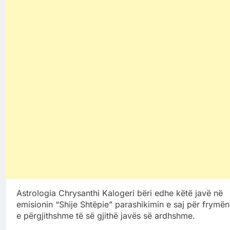
Astrologia Chrysanthi Kalogeri bëri edhe këtë javë në
emisionin “Shije Shtëpie” parashikimin e saj për frymën
e përgjithshme të së gjithë javës së ardhshme.