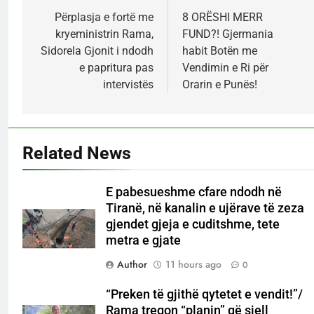
navigation
Përplasja e fortë me
8 ORËSHI MERR
kryeministrin Rama,
FUND?! Gjermania
Sidorela Gjonit i ndodh
habit Botën me
e papritura pas
Vendimin e Ri për
intervistës
Orarin e Punës!
Related News
E pabesueshme cfare ndodh në
Tiranë, në kanalin e ujërave të zeza
gjendet gjeja e cuditshme, tete
metra e gjate
Author
11 hours ago
0
“Preken të gjithë qytetet e vendit!”/
Rama tregon “planin” që sjell