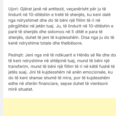
Ujori: Gjërat janë në antitezë, veçanërisht për ju të
lindurit në 10-ditëshin e tretë të shenjës, ku keni dalë
nga ndryshimet dhe do të bëni një fillim të ri në
përgjithësi në jetën tuaj. Ju, të lindurit në 10-ditëshin e
parë të shenjës dhe sidomos në 5 ditët e para të
shenjës, duhet të jeni të kujdesshëm. Disa nga ju do të
kenë ndryshime totale dhe thelbësore.
Peshqit: Jeni nga më të ndikuarit e Hënës së Re dhe do
të keni ndryshime në shtëpinë tuaj, mund të bëni një
transferim, mund të bëni një fillim të ri në këtë fushë të
jetës suaj. Jini të kujdesshëm në anën emocionale, ku
do të keni shanse shumë të mira, por të kujdesshëm
edhe në sferën financiare, sepse duhet të vlerësoni
mirë situatat.