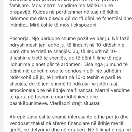
familjare. Mos merrni vendime me Mërkurin në
prapavijë. Kujdes në përditshmërinë tuaj në lidhje
sidomos me disa biseda që do t’i bëni në fshehtësi dhe
intimitet. Mirë është të mos i ekspozoni.
Peshorja: Një periudhë shumë pozitive për ju. Në fazë
ndryshimesh jeni edhe ju, të lindurit në 10-ditëshin e
parë dhe të tretë të shenjës. Ju, të lindurit në 10-
ditëshin e tretë të shenjës, do të bëni fillime të reja
lidhur me planet për të ardhmen. Disa nga ju mund të
bëjnë një udhëtim ose të vendosin për një udhëtim.
Ndërkohë që ju, të lindurit në 10-ditëshin e parë të
shenjës, do të jeni shumë të ndikuar në jetën tuaj
emocionale dhe në lidhje me financat. Merrni vendime
të qarta në fushën e marrëdhënieve dhe
bashkëpunimeve. Vlerësoni drejt situatat!
Akrepi: Java është shumë interesante edhe për ju dhe
vendoset theksi në sferën financiare në lidhje me të
tjerët, në detyrime dhe në ortakëri. Në fillimet e reja në