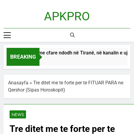
Skip
to
APKPRO
content
E pabesueshme cfare ndodh në Tiranë, në kanalin e ujërave 
BREAKING
11 Hours Ago
Anasayfa
»
Tre ditet me te forte per te FITUAR PARA ne
Qershor (Sipas Horoskopit)
NEWS
Tre ditet me te forte per te