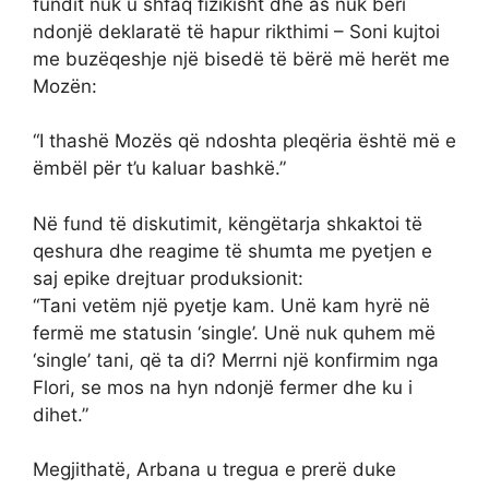
fundit nuk u shfaq fizikisht dhe as nuk bëri
ndonjë deklaratë të hapur rikthimi – Soni kujtoi
me buzëqeshje një bisedë të bërë më herët me
Mozën:
“I thashë Mozës që ndoshta pleqëria është më e
ëmbël për t’u kaluar bashkë.”
Në fund të diskutimit, këngëtarja shkaktoi të
qeshura dhe reagime të shumta me pyetjen e
saj epike drejtuar produksionit:
“Tani vetëm një pyetje kam. Unë kam hyrë në
fermë me statusin ‘single’. Unë nuk quhem më
‘single’ tani, që ta di? Merrni një konfirmim nga
Flori, se mos na hyn ndonjë fermer dhe ku i
dihet.”
Megjithatë, Arbana u tregua e prerë duke