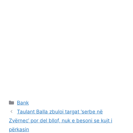
Categories
Bank
Taulant Balla zbuloi targat ‘serbe në
Zvërnec’ por del bllof, nuk e besoni se kujt i
përkasin