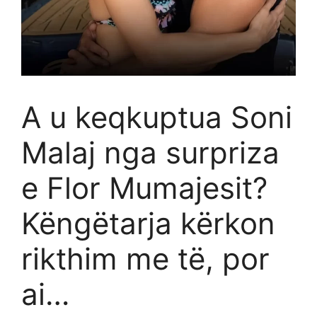
A u keqkuptua Soni
Malaj nga surpriza
e Flor Mumajesit?
Këngëtarja kërkon
rikthim me të, por
ai…