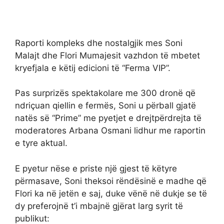
Raporti kompleks dhe nostalgjik mes Soni
Malajt dhe Flori Mumajesit vazhdon të mbetet
kryefjala e këtij edicioni të “Ferma VIP”.
Pas surprizës spektakolare me 300 dronë që
ndriçuan qiellin e fermës, Soni u përball gjatë
natës së “Prime” me pyetjet e drejtpërdrejta të
moderatores Arbana Osmani lidhur me raportin
e tyre aktual.
E pyetur nëse e priste një gjest të këtyre
përmasave, Soni theksoi rëndësinë e madhe që
Flori ka në jetën e saj, duke vënë në dukje se të
dy preferojnë t’i mbajnë gjërat larg syrit të
publikut: