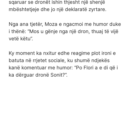
sqaruar se dronët ishin thjesht një shenjë
mbështetjeje dhe jo një deklaratë zyrtare.
Nga ana tjetër, Moza e ngacmoi me humor duke
i thënë: “Mos u gënje nga një dron, thuaj të vijë
vetë këtu”.
Ky moment ka nxitur edhe reagime plot ironi e
batuta në rrjetet sociale, ku shumë ndjekës
kanë komentuar me humor: “Po Flori a e di që i
ka dërguar dronë Sonit?”.