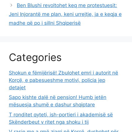
Ben Blushi revoltohet keq me protestuesit:
Jeni Injorantë me plan, keni urrejtje, ja e keqja e
madhe që po i sillni Shqiperisë
Categories
Shokun e fëmijërisë! Zbulohet emri i autorit në
Korçë, e pabesueshme motivi, policia jep
detajet
Sapo kishte dalë në pension! Humb jetën
mësuesja shumë e dashur shqiptare
T ronditet qyteti, ish-portieri i akademisë së
Skënderbeut v ritet nga shoku i tij
V rasje me a rmë zjarri në Korçë, dyshohet për