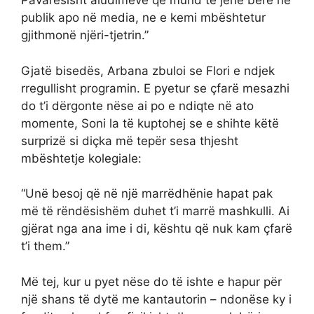
Pavarësisht aludimeve që mund të jenë bërë në
publik apo në media, ne e kemi mbështetur
gjithmonë njëri-tjetrin.”
Gjatë bisedës, Arbana zbuloi se Flori e ndjek
rregullisht programin. E pyetur se çfarë mesazhi
do t’i dërgonte nëse ai po e ndiqte në ato
momente, Soni la të kuptohej se e shihte këtë
surprizë si diçka më tepër sesa thjesht
mbështetje kolegiale:
“Unë besoj që në një marrëdhënie hapat pak
më të rëndësishëm duhet t’i marrë mashkulli. Ai
gjërat nga ana ime i di, kështu që nuk kam çfarë
t’i them.”
Më tej, kur u pyet nëse do të ishte e hapur për
një shans të dytë me kantautorin – ndonëse ky i