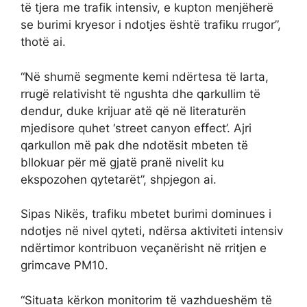
të tjera me trafik intensiv, e kupton menjëherë
se burimi kryesor i ndotjes është trafiku rrugor”,
thotë ai.
“Në shumë segmente kemi ndërtesa të larta,
rrugë relativisht të ngushta dhe qarkullim të
dendur, duke krijuar atë që në literaturën
mjedisore quhet ‘street canyon effect’. Ajri
qarkullon më pak dhe ndotësit mbeten të
bllokuar për më gjatë pranë nivelit ku
ekspozohen qytetarët”, shpjegon ai.
Sipas Nikës, trafiku mbetet burimi dominues i
ndotjes në nivel qyteti, ndërsa aktiviteti intensiv
ndërtimor kontribuon veçanërisht në rritjen e
grimcave PM10.
“Situata kërkon monitorim të vazhdueshëm të