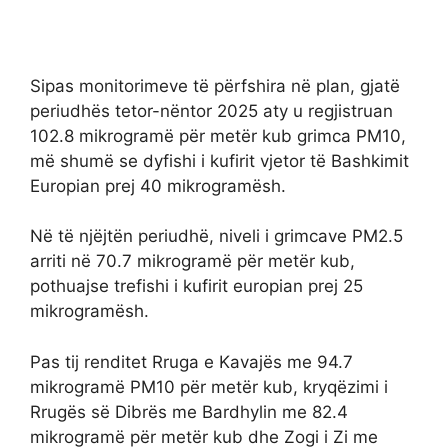
Sipas monitorimeve të përfshira në plan, gjatë
periudhës tetor-nëntor 2025 aty u regjistruan
102.8 mikrogramë për metër kub grimca PM10,
më shumë se dyfishi i kufirit vjetor të Bashkimit
Europian prej 40 mikrogramësh.
Në të njëjtën periudhë, niveli i grimcave PM2.5
arriti në 70.7 mikrogramë për metër kub,
pothuajse trefishi i kufirit europian prej 25
mikrogramësh.
Pas tij renditet Rruga e Kavajës me 94.7
mikrogramë PM10 për metër kub, kryqëzimi i
Rrugës së Dibrës me Bardhylin me 82.4
mikrogramë për metër kub dhe Zogi i Zi me