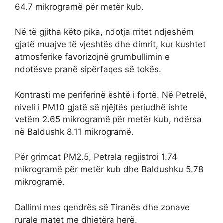
64.7 mikrogramë për metër kub.
Në të gjitha këto pika, ndotja rritet ndjeshëm
gjatë muajve të vjeshtës dhe dimrit, kur kushtet
atmosferike favorizojnë grumbullimin e
ndotësve pranë sipërfaqes së tokës.
Kontrasti me periferinë është i fortë. Në Petrelë,
niveli i PM10 gjatë së njëjtës periudhë ishte
vetëm 2.65 mikrogramë për metër kub, ndërsa
në Baldushk 8.11 mikrogramë.
Për grimcat PM2.5, Petrela regjistroi 1.74
mikrogramë për metër kub dhe Baldushku 5.78
mikrogramë.
Dallimi mes qendrës së Tiranës dhe zonave
rurale matet me dhjetëra herë.