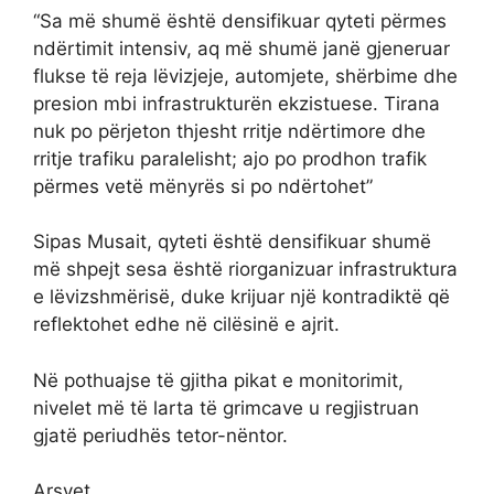
“Sa më shumë është densifikuar qyteti përmes
ndërtimit intensiv, aq më shumë janë gjeneruar
flukse të reja lëvizjeje, automjete, shërbime dhe
presion mbi infrastrukturën ekzistuese. Tirana
nuk po përjeton thjesht rritje ndërtimore dhe
rritje trafiku paralelisht; ajo po prodhon trafik
përmes vetë mënyrës si po ndërtohet”
Sipas Musait, qyteti është densifikuar shumë
më shpejt sesa është riorganizuar infrastruktura
e lëvizshmërisë, duke krijuar një kontradiktë që
reflektohet edhe në cilësinë e ajrit.
Në pothuajse të gjitha pikat e monitorimit,
nivelet më të larta të grimcave u regjistruan
gjatë periudhës tetor-nëntor.
Arsyet