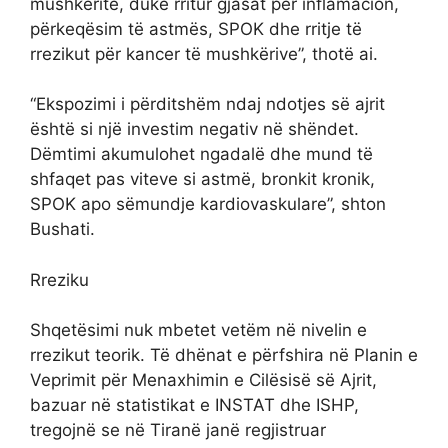
mushkëritë, duke rritur gjasat për inflamacion,
përkeqësim të astmës, SPOK dhe rritje të
rrezikut për kancer të mushkërive”, thotë ai.
“Ekspozimi i përditshëm ndaj ndotjes së ajrit
është si një investim negativ në shëndet.
Dëmtimi akumulohet ngadalë dhe mund të
shfaqet pas viteve si astmë, bronkit kronik,
SPOK apo sëmundje kardiovaskulare”, shton
Bushati.
Rreziku
Shqetësimi nuk mbetet vetëm në nivelin e
rrezikut teorik. Të dhënat e përfshira në Planin e
Veprimit për Menaxhimin e Cilësisë së Ajrit,
bazuar në statistikat e INSTAT dhe ISHP,
tregojnë se në Tiranë janë regjistruar