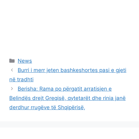
Categories
News
Burri i merr jeten bashkeshortes pasi e gjeti
në tradhti
Berisha: Rama po përgatit arratisjen e
Belindës drejt Greqisë, qytetarët dhe rinia janë
derdhur rrugëve të Shqipërisë,