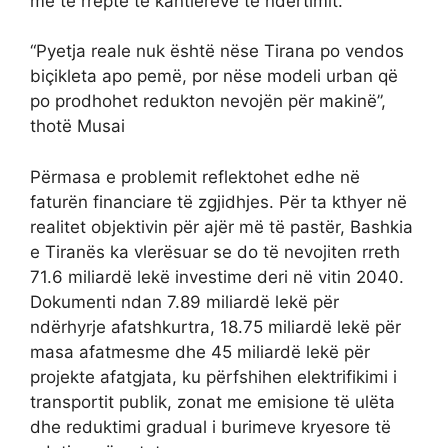
më të rreptë të kantiereve të ndërtimit.
“Pyetja reale nuk është nëse Tirana po vendos
biçikleta apo pemë, por nëse modeli urban që
po prodhohet redukton nevojën për makinë”,
thotë Musai
Përmasa e problemit reflektohet edhe në
faturën financiare të zgjidhjes. Për ta kthyer në
realitet objektivin për ajër më të pastër, Bashkia
e Tiranës ka vlerësuar se do të nevojiten rreth
71.6 miliardë lekë investime deri në vitin 2040.
Dokumenti ndan 7.89 miliardë lekë për
ndërhyrje afatshkurtra, 18.75 miliardë lekë për
masa afatmesme dhe 45 miliardë lekë për
projekte afatgjata, ku përfshihen elektrifikimi i
transportit publik, zonat me emisione të ulëta
dhe reduktimi gradual i burimeve kryesore të