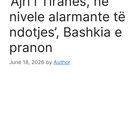
‘Ajri i Tiranës, në
nivele alarmante të
ndotjes’, Bashkia e
pranon
June 18, 2026
by
Author