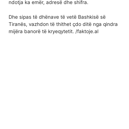
ndotja ka emër, adresë dhe shifra.
Dhe sipas të dhënave të vetë Bashkisë së
Tiranës, vazhdon të thithet çdo ditë nga qindra
mijëra banorë të kryeqytetit. /faktoje.al