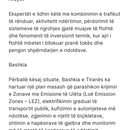
Ekspertët e lidhin këtë me kombinimin e trafikut
të rënduar, aktivitetit ndërtimor, përdorimit të
sistemeve të ngrohjes gjatë muajve të ftohtë
dhe fenomenit të inversionit termik, kur ajri i
ftohtë mbetet i bllokuar pranë tokës dhe
pengon shpërndarjen e ndotësve.
Bashkia
Përballë kësaj situate, Bashkia e Tiranës ka
hartuar një plan masash që parashikon krijimin
e Zonave me Emisione të Ulëta (Loë Emission
Zones – LEZ), elektrifikimin gradual të
transportit publik, kufizimin e automjeteve më
ndotëse, zgjerimin e rrjetit të biçikletave,
shtimin e hapësirave të gjelbra dhe monitorim