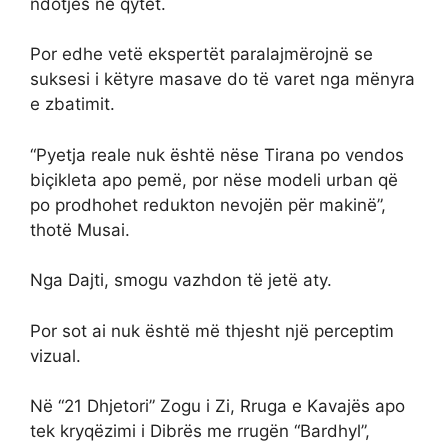
ndotjes në qytet.
Por edhe vetë ekspertët paralajmërojnë se
suksesi i këtyre masave do të varet nga mënyra
e zbatimit.
“Pyetja reale nuk është nëse Tirana po vendos
biçikleta apo pemë, por nëse modeli urban që
po prodhohet redukton nevojën për makinë”,
thotë Musai.
Nga Dajti, smogu vazhdon të jetë aty.
Por sot ai nuk është më thjesht një perceptim
vizual.
Në “21 Dhjetori” Zogu i Zi, Rruga e Kavajës apo
tek kryqëzimi i Dibrës me rrugën “Bardhyl”,