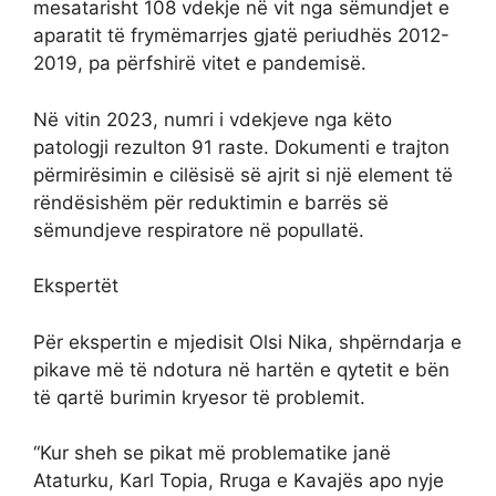
mesatarisht 108 vdekje në vit nga sëmundjet e
aparatit të frymëmarrjes gjatë periudhës 2012-
2019, pa përfshirë vitet e pandemisë.
Në vitin 2023, numri i vdekjeve nga këto
patologji rezulton 91 raste. Dokumenti e trajton
përmirësimin e cilësisë së ajrit si një element të
rëndësishëm për reduktimin e barrës së
sëmundjeve respiratore në popullatë.
Ekspertët
Për ekspertin e mjedisit Olsi Nika, shpërndarja e
pikave më të ndotura në hartën e qytetit e bën
të qartë burimin kryesor të problemit.
“Kur sheh se pikat më problematike janë
Ataturku, Karl Topia, Rruga e Kavajës apo nyje