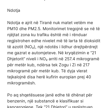
Ndotja
Ndotja e ajrit në Tiranë nuk matet vetëm me
PM10 dhe PM2.5. Monitorimet tregojnë se në të
njëjtat zona ku trafiku është më i rënduar
regjistrohen edhe nivelet më të larta të dioksidit
të azotit (NO₂), një ndotës i lidhur drejtpërdrejt
me gazrat e automjeteve. Në kryqëzimin e “21
Dhjetorit” niveli i NO₂ arriti në 257.4 mikrogramë
për metër kub, ndërsa tek Zogu i Zi në 217
mikrogramë për metër kub. Të dyja vlerat
tejkalojnë disa herë kufirin europian prej 40
mikrogramësh.
Po aq shqetësuese janë edhe të dhënat për
benzenin, një substancë e klasifikuar si
kancerogjene. Tek “21 Dhjetori” u regjistruan