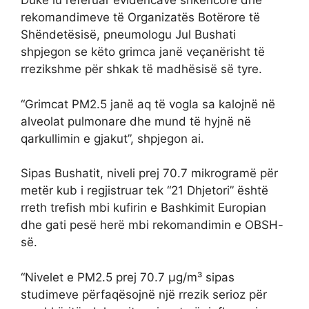
Duke iu referuar evidencave shkencore dhe
rekomandimeve të Organizatës Botërore të
Shëndetësisë, pneumologu Jul Bushati
shpjegon se këto grimca janë veçanërisht të
rrezikshme për shkak të madhësisë së tyre.
“Grimcat PM2.5 janë aq të vogla sa kalojnë në
alveolat pulmonare dhe mund të hyjnë në
qarkullimin e gjakut”, shpjegon ai.
Sipas Bushatit, niveli prej 70.7 mikrogramë për
metër kub i regjistruar tek “21 Dhjetori” është
rreth trefish mbi kufirin e Bashkimit Europian
dhe gati pesë herë mbi rekomandimin e OBSH-
së.
“Nivelet e PM2.5 prej 70.7 µg/m³ sipas
studimeve përfaqësojnë një rrezik serioz për