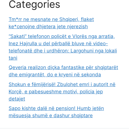
Categories
Tm*rr ne mesnate ne Shqiperi, flaket
ke*cenojne dhjetera jete njerezish
“Sakati” telefonon policët e Vlorës nga arratia,
Inez Hajrulla u del përballë bluve në video-
telefonatë dhe i urdhëron: Largohuni nga lokali
tani
Qeveria realizon diçka fantastike për shqiptarët
dhe emigrantët, do e kryeni në sekonda
Shokun e fëmijërisë! Zbulohet emri i autorit në
Korçë, e pabesueshme motivi, policia jep
detajet
Sapo kishte dalë në pension! Humb jetën
mësuesja shumë e dashur shqiptare