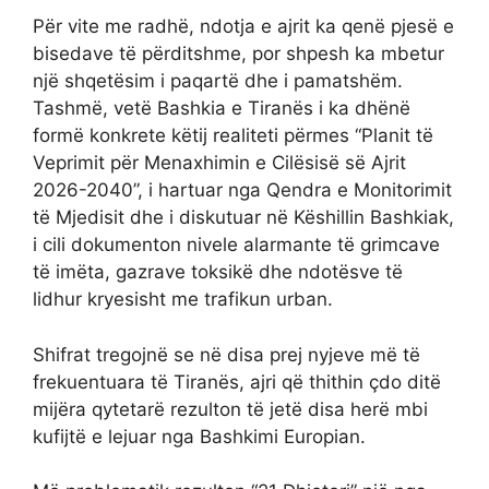
Për vite me radhë, ndotja e ajrit ka qenë pjesë e
bisedave të përditshme, por shpesh ka mbetur
një shqetësim i paqartë dhe i pamatshëm.
Tashmë, vetë Bashkia e Tiranës i ka dhënë
formë konkrete këtij realiteti përmes “Planit të
Veprimit për Menaxhimin e Cilësisë së Ajrit
2026-2040”, i hartuar nga Qendra e Monitorimit
të Mjedisit dhe i diskutuar në Këshillin Bashkiak,
i cili dokumenton nivele alarmante të grimcave
të imëta, gazrave toksikë dhe ndotësve të
lidhur kryesisht me trafikun urban.
Shifrat tregojnë se në disa prej nyjeve më të
frekuentuara të Tiranës, ajri që thithin çdo ditë
mijëra qytetarë rezulton të jetë disa herë mbi
kufijtë e lejuar nga Bashkimi Europian.