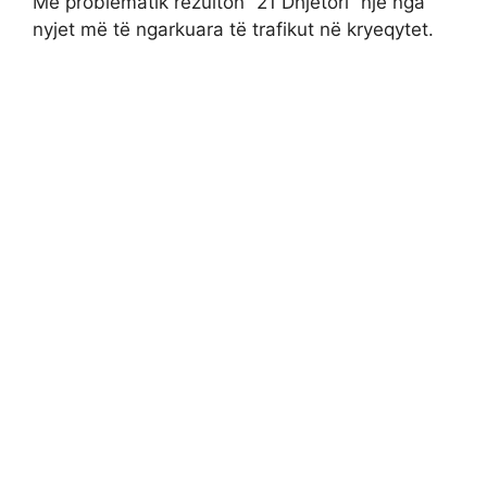
Më problematik rezulton “21 Dhjetori” një nga
nyjet më të ngarkuara të trafikut në kryeqytet.