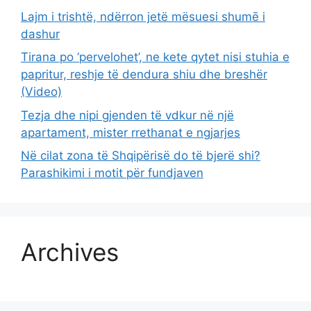
Lajm i trishtë, ndërron jetë mësuesi shumē i
dashur
Tirana po ‘pervelohet’, ne kete qytet nisi stuhia e
papritur, reshje të dendura shiu dhe breshër
(Video)
Tezja dhe nipi gjenden të vdkur në një
apartament, mister rrethanat e ngjarjes
Në cilat zona të Shqipërisë do të bjerë shi?
Parashikimi i motit për fundjaven
Archives