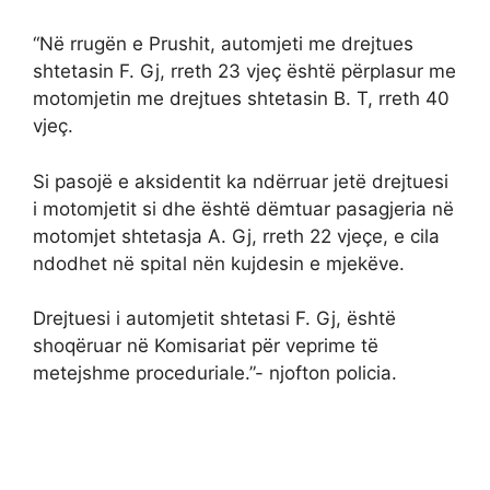
“Në rrugën e Prushit, automjeti me drejtues
shtetasin F. Gj, rreth 23 vjeç është përplasur me
motomjetin me drejtues shtetasin B. T, rreth 40
vjeç.
Si pasojë e aksidentit ka ndërruar jetë drejtuesi
i motomjetit si dhe është dëmtuar pasagjeria në
motomjet shtetasja A. Gj, rreth 22 vjeçe, e cila
ndodhet në spital nën kujdesin e mjekëve.
Drejtuesi i automjetit shtetasi F. Gj, është
shoqëruar në Komisariat për veprime të
metejshme proceduriale.”- njofton policia.