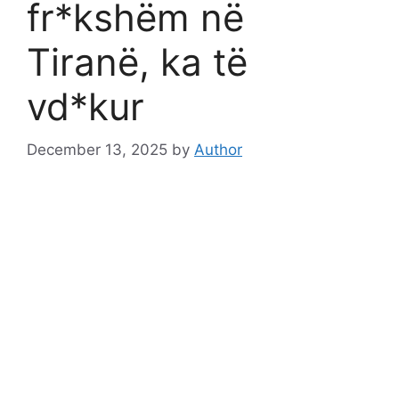
fr*kshëm në
Tiranë, ka të
vd*kur
December 13, 2025
by
Author