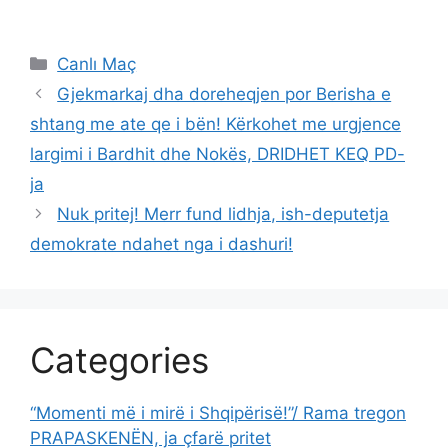
Categories
Canlı Maç
Gjekmarkaj dha doreheqjen por Berisha e
shtang me ate qe i bën! Kërkohet me urgjence
largimi i Bardhit dhe Nokës, DRIDHET KEQ PD-
ja
Nuk pritej! Merr fund lidhja, ish-deputetja
demokrate ndahet nga i dashuri!
Categories
“Momenti më i mirë i Shqipërisë!”/ Rama tregon
PRAPASKENËN, ja çfarë pritet