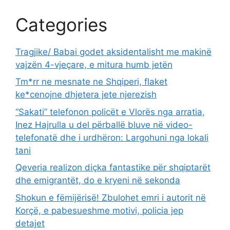
Categories
Tragjike/ Babai godet aksidentalisht me makinë
vajzën 4-vjeçare, e mitura humb jetën
Tm*rr ne mesnate ne Shqiperi, flaket
ke*cenojne dhjetera jete njerezish
“Sakati” telefonon policët e Vlorës nga arratia,
Inez Hajrulla u del përballë bluve në video-
telefonatë dhe i urdhëron: Largohuni nga lokali
tani
Qeveria realizon diçka fantastike për shqiptarët
dhe emigrantët, do e kryeni në sekonda
Shokun e fëmijërisë! Zbulohet emri i autorit në
Korçë, e pabesueshme motivi, policia jep
detajet