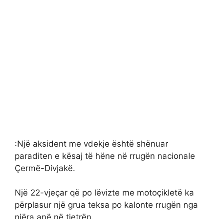
:Një aksident me vdekje është shënuar
paraditen e kësaj të hëne në rrugën nacionale
Çermë-Divjakë.
Një 22-vjeçar që po lëvizte me motoçikletë ka
përplasur një grua teksa po kalonte rrugën nga
njëra anë në tjetrën.