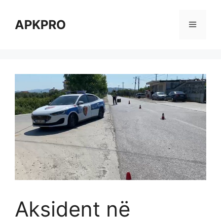
Skip
to
APKPRO
Menu
content
Aksident në