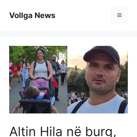
Skip
to
Vollga News
Menu
content
Altin Hila në burg,