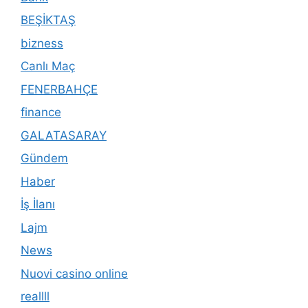
BEŞİKTAŞ
bizness
Canlı Maç
FENERBAHÇE
finance
GALATASARAY
Gündem
Haber
İş İlanı
Lajm
News
Nuovi casino online
reallll