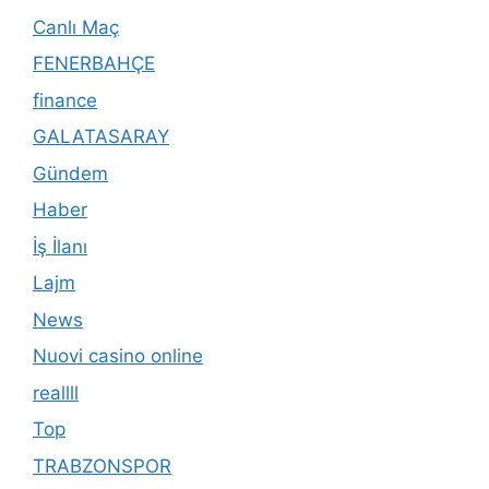
Canlı Maç
FENERBAHÇE
finance
GALATASARAY
Gündem
Haber
İş İlanı
Lajm
News
Nuovi casino online
reallll
Top
TRABZONSPOR