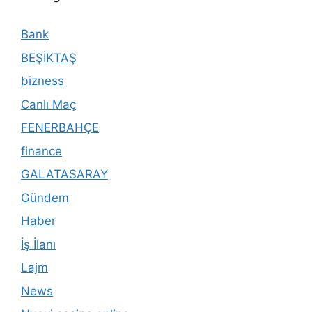
Bank
BEŞİKTAŞ
bizness
Canlı Maç
FENERBAHÇE
finance
GALATASARAY
Gündem
Haber
İş İlanı
Lajm
News