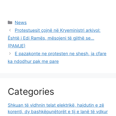
Categories
News
Protestuesit çojnë në Kryeministri arkivol:
Është i Edi Ramës, mësojeni të gjithë se…
(PAMJE)
E pazakonte ne protesten ne shesh, ja cfare
ka ndodhur pak me pare
Categories
Shkuan të vidhnin telat elektrikë, hajdutin e zë
korenti, dy bashkëpunëtorët e tij e lanë të vdkur