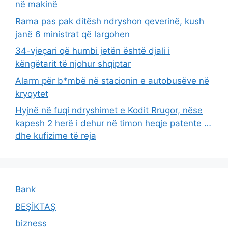
në makinë
Rama pas pak ditësh ndryshon qeverinë, kush
janë 6 ministrat që largohen
34-vjeçari që humbi jetën është djali i
këngëtarit të njohur shqiptar
Alarm për b*mbë në stacionin e autobusëve në
kryqytet
Hyjnë në fuqi ndryshimet e Kodit Rrugor, nëse
kapesh 2 herë i dehur në timon heqje patente …
dhe kufizime të reja
Bank
BEŞİKTAŞ
bizness