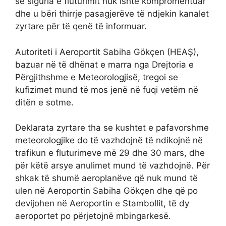
se siguria e fluturimit nuk ishte kompromentuar
dhe u bëri thirrje pasagjerëve të ndjekin kanalet
zyrtare për të qenë të informuar.
Autoriteti i Aeroportit Sabiha Gökçen (HEAŞ),
bazuar në të dhënat e marra nga Drejtoria e
Përgjithshme e Meteorologjisë, tregoi se
kufizimet mund të mos jenë në fuqi vetëm në
ditën e sotme.
Deklarata zyrtare tha se kushtet e pafavorshme
meteorologjike do të vazhdojnë të ndikojnë në
trafikun e fluturimeve më 29 dhe 30 mars, dhe
për këtë arsye anulimet mund të vazhdojnë. Për
shkak të shumë aeroplanëve që nuk mund të
ulen në Aeroportin Sabiha Gökçen dhe që po
devijohen në Aeroportin e Stambollit, të dy
aeroportet po përjetojnë mbingarkesë.