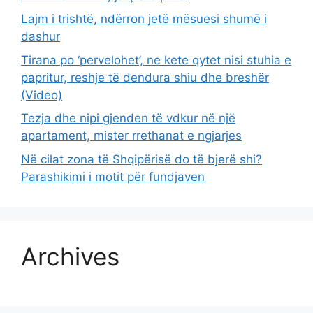
Lajm i trishtë, ndërron jetë mësuesi shumē i
dashur
Tirana po ‘pervelohet’, ne kete qytet nisi stuhia e
papritur, reshje të dendura shiu dhe breshër
(Video)
Tezja dhe nipi gjenden të vdkur në një
apartament, mister rrethanat e ngjarjes
Në cilat zona të Shqipërisë do të bjerë shi?
Parashikimi i motit për fundjaven
Archives