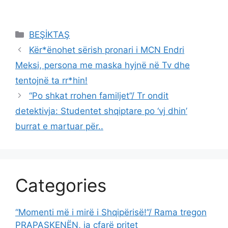
Categories
BEŞİKTAŞ
Kër*ënohet sërish pronari i MCN Endri
Meksi, persona me maska hyjnë në Tv dhe
tentojnë ta rr*hin!
“Po shkat rrohen familjet”/ Tr ondit
detektivja: Studentet shqiptare po ‘vj dhin’
burrat e martuar për..
Categories
“Momenti më i mirë i Shqipërisë!”/ Rama tregon
PRAPASKENËN, ja çfarë pritet