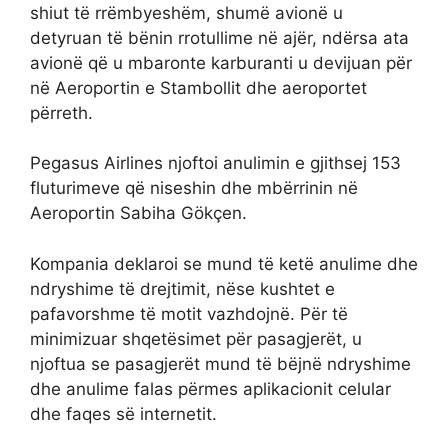
shiut të rrëmbyeshëm, shumë avionë u
detyruan të bënin rrotullime në ajër, ndërsa ata
avionë që u mbaronte karburanti u devijuan për
në Aeroportin e Stambollit dhe aeroportet
përreth.
Pegasus Airlines njoftoi anulimin e gjithsej 153
fluturimeve që niseshin dhe mbërrinin në
Aeroportin Sabiha Gökçen.
Kompania deklaroi se mund të ketë anulime dhe
ndryshime të drejtimit, nëse kushtet e
pafavorshme të motit vazhdojnë. Për të
minimizuar shqetësimet për pasagjerët, u
njoftua se pasagjerët mund të bëjnë ndryshime
dhe anulime falas përmes aplikacionit celular
dhe faqes së internetit.