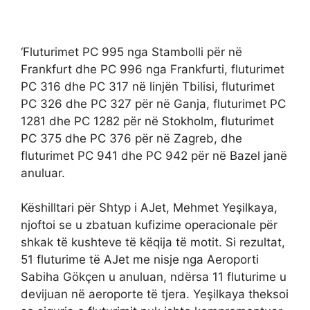
‘Fluturimet PC 995 nga Stambolli për në
Frankfurt dhe PC 996 nga Frankfurti, fluturimet
PC 316 dhe PC 317 në linjën Tbilisi, fluturimet
PC 326 dhe PC 327 për në Ganja, fluturimet PC
1281 dhe PC 1282 për në Stokholm, fluturimet
PC 375 dhe PC 376 për në Zagreb, dhe
fluturimet PC 941 dhe PC 942 për në Bazel janë
anuluar.
Këshilltari për Shtyp i AJet, Mehmet Yeşilkaya,
njoftoi se u zbatuan kufizime operacionale për
shkak të kushteve të këqija të motit. Si rezultat,
51 fluturime të AJet me nisje nga Aeroporti
Sabiha Gökçen u anuluan, ndërsa 11 fluturime u
devijuan në aeroporte të tjera. Yeşilkaya theksoi