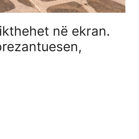
kthehet në ekran.
prezantuesen,