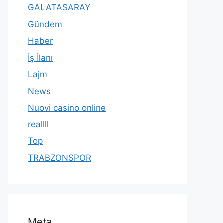
GALATASARAY
Gündem
Haber
İş İlanı
Lajm
News
Nuovi casino online
reallll
Top
TRABZONSPOR
Meta