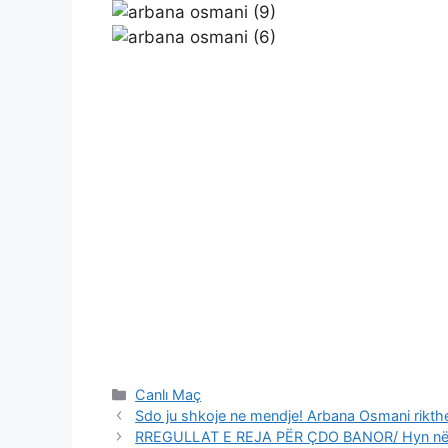
Categories
Canlı Maç
Sdo ju shkoje ne mendje! Arbana Osmani rikth
RREGULLAT E REJA PËR ÇDO BANOR/ Hyn në fuqi