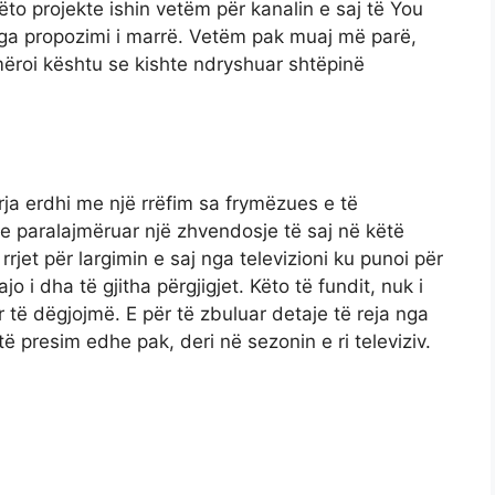
këto projekte ishin vetëm për kanalin e saj të You
ga propozimi i marrë. Vetëm pak muaj më parë,
mëroi kështu se kishte ndryshuar shtëpinë
ja erdhi me një rrëfim sa frymëzues e të
paralajmëruar një zhvendosje të saj në këtë
rjet për largimin e saj nga televizioni ku punoi për
 i dha të gjitha përgjigjet. Këto të fundit, nuk i
të dëgjojmë. E për të zbuluar detaje të reja nga
ë presim edhe pak, deri në sezonin e ri televiziv.