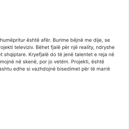
humëpritur është afër. Burime bëjnë me dije, se
jekti televiziv. Bëhet fjalë për një reality, ndryshe
shqiptare. Kryefjalë do të jenë talentet e reja në
rmojnë në skenë, por jo vetëm. Projekti, është
ashtu edhe si vazhdojnë bisedimet për të marrë