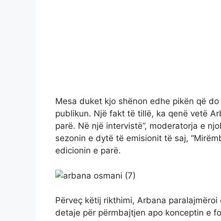
Mesa duket kjo shënon edhe pikën që do t
publikun. Një fakt të tillë, ka qenë vetë
parë. Në një intervistë”, moderatorja e njo
sezonin e dytë të emisionit të saj, “Mirëm
edicionin e parë.
Përveç këtij rikthimi, Arbana paralajmëroi
detaje për përmbajtjen apo konceptin e for