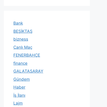
Bank
BEŞİKTAŞ
bizness
Canlı Maç
FENERBAHÇE
finance
GALATASARAY
Gündem
Haber
İş İlanı
Lajm