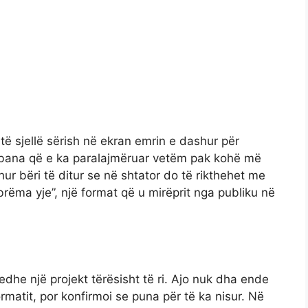
ë sjellë sërish në ekran emrin e dashur për
 Arbana që e ka paralajmëruar vetëm pak kohë më
hur bëri të ditur se në shtator do të rikthehet me
brëma yje”, një format që u mirëprit nga publiku në
 edhe një projekt tërësisht të ri. Ajo nuk dha ende
matit, por konfirmoi se puna për të ka nisur. Në