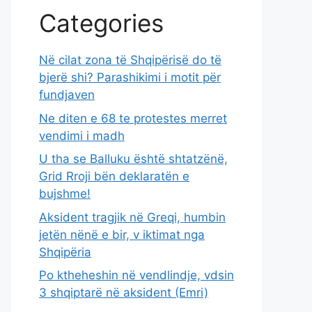
Categories
Në cilat zona të Shqipërisë do të
bjerë shi? Parashikimi i motit për
fundjaven
Ne diten e 68 te protestes merret
vendimi i madh
U tha se Balluku është shtatzënë,
Grid Rroji bën deklaratën e
bujshme!
Aksident tragjik në Greqi, humbin
jetën nënë e bir, v iktimat nga
Shqipëria
Po ktheheshin në vendlindje, vdsin
3 shqiptarë në aksident (Emri)