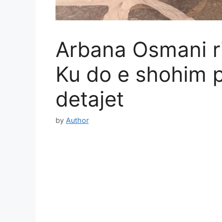
Arbana Osmani ri
Ku do e shohim 
detajet
by
Author