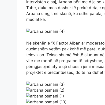
intervistën e saj, Arbana bëri me dije se 
Tube, duke mos dashur të prekë detaje n
Arbana u ngjit në skenë, ku edhe paralaj
mediatike.
Në skenën e “X Factor Albania” moderator
guximshëm vetëm pak kohë më parë, duke 
televizion. Teksa shumë është aluduar në r
vite me radhë në programe të ndryshme, ajo
përngjasojnë atyre që shpesh jemi mësuar 
projektet e prezantueses, do të na duhet t