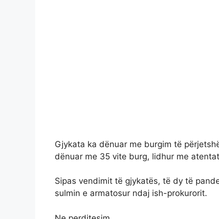
Gjykata ka dënuar me burgim të përjetsh
dënuar me 35 vite burg, lidhur me atentat
Sipas vendimit të gjykatës, të dy të pandeh
sulmin e armatosur ndaj ish-prokurorit.
Ne perditesim…