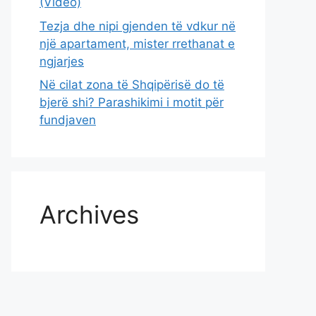
(Video)
Tezja dhe nipi gjenden të vdkur në
një apartament, mister rrethanat e
ngjarjes
Në cilat zona të Shqipërisë do të
bjerë shi? Parashikimi i motit për
fundjaven
Archives