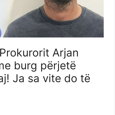
 Prokurorit Arjan
me burg përjetë
j! Ja sa vite do të