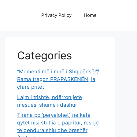
Privacy Policy
Home
Categories
“Momenti më i mirë i Shqipërisë!”/
Rama tregon PRAPASKENËN, ja
çfarë pritet
Lajm i trishtë, ndërron jetë
mësuesi shumē i dashur
Tirana po ‘pervelohet’, ne kete
qytet nisi stuhia e papritur, reshje
të dendura shiu dhe breshër