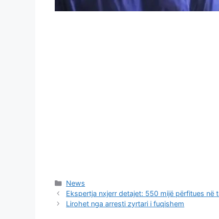
Categories
News
Ekspertja nxjerr detajet: 550 mijë përfitues në t
Lirohet nga arresti zyrtari i fuqishem