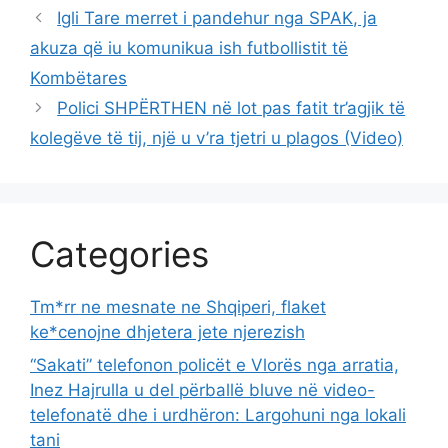
Igli Tare merret i pandehur nga SPAK, ja
akuza që iu komunikua ish futbollistit të
Kombëtares
Polici SHPËRTHEN në lot pas fatit tr’agjik të
kolegëve të tij, një u v’ra tjetri u plagos (Video)
Categories
Tm*rr ne mesnate ne Shqiperi, flaket
ke*cenojne dhjetera jete njerezish
“Sakati” telefonon policët e Vlorës nga arratia,
Inez Hajrulla u del përballë bluve në video-
telefonatë dhe i urdhëron: Largohuni nga lokali
tani