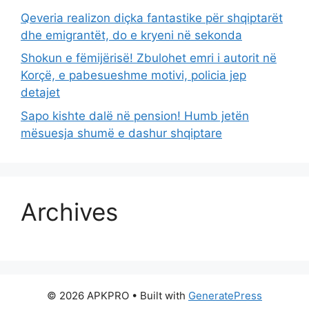
Qeveria realizon diçka fantastike për shqiptarët
dhe emigrantët, do e kryeni në sekonda
Shokun e fëmijërisë! Zbulohet emri i autorit në
Korçë, e pabesueshme motivi, policia jep
detajet
Sapo kishte dalë në pension! Humb jetën
mësuesja shumë e dashur shqiptare
Archives
© 2026 APKPRO
• Built with
GeneratePress