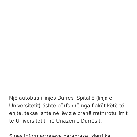
Një autobus i linjës Durrës–Spitallë (linja e
Universitetit) është përfshirë nga flakët këtë të
enjte, teksa ishte në lëvizje pranë rrethrrotullimit
të Universitetit, në Unazën e Durrësit.
Sipas informacioneve paraprake, zjarri ka