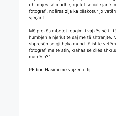
dhimbjes së madhe, rrjetet sociale janë
fotografi, ndërsa zija ka pllakosur jo vet
vjeçarit.
Më prekës mbetet reagimi i vajzës së tij t
humbjen e njeriut të saj më të shtrenjtë
shpresën se gjithçka mund të ishte vetëm 
fotografi me të atin, krahas së cilës shkr
marrësh?”.
REdion Hasimi me vajzen e tij