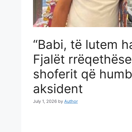
“Babi, të lutem 
Fjalët rrëqethëse
shoferit që humbi
aksident
July 1, 2026
by
Author