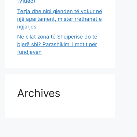
(Video)
Tezja dhe nipi gjenden të vdkur në
një apartament, mister rrethanat e
ngjarjes
Në cilat zona të Shqipërisë do të
bjerë shi? Parashikimi i motit për
fundjaven
Archives