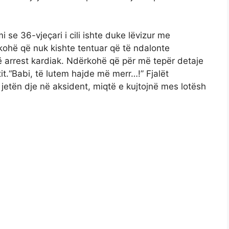
se 36-vjeçari i cili ishte duke lëvizur me
kohë që nuk kishte tentuar që të ndalonte
ë arrest kardiak. Ndërkohë që për më tepër detaje
tit.“Babi, të lutem hajde më merr…!” Fjalët
 jetën dje në aksident, miqtë e kujtojnë mes lotësh