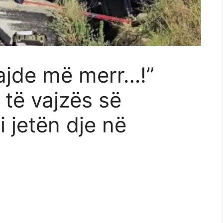
hajde më merr…!”
 të vajzës së
 jetën dje në