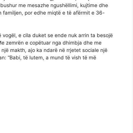
 mbushur me mesazhe ngushëllimi, kujtime dhe
ëm familjen, por edhe miqtë e të afërmit e 36-
ë vogël, e cila duket se ende nuk arrin ta besojë
. Me zemrën e copëtuar nga dhimbja dhe me
një makth, ajo ka ndarë në rrjetet sociale një
uan: “Babi, të lutem, a mund të vish të më