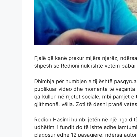
Fjalë që kanë prekur mijëra njerëz, ndërs
shpesh se Redioni nuk ishte vetëm babai i
Dhimbja për humbjen e tij është pasqyrua
publikuar video dhe momente të veçanta n
qarkullon në rrjetet sociale, mbi pamjet e 
gjithmonë, vëlla. Zoti të deshi pranë vetes
Redion Hasimi humbi jetën në një nga ditë
udhëtimi i fundit do të ishte edhe lamtum
plagosur edhe 12 pasagjerë, ndërsa autori