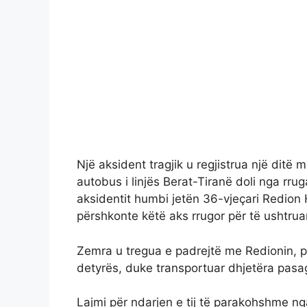
Një aksident tragjik u regjistrua një ditë
autobus i linjës Berat-Tiranë doli nga rru
aksidentit humbi jetën 36-vjeçari Redion H
përshkonte këtë aks rrugor për të ushtruar 
Zemra u tregua e padrejtë me Redionin, pas
detyrës, duke transportuar dhjetëra pasa
Lajmi për ndarjen e tij të parakohshme nga