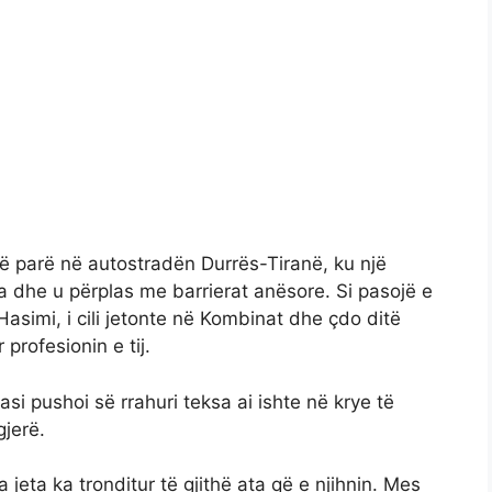
 më parë në autostradën Durrës-Tiranë, ku një
ga dhe u përplas me barrierat anësore. Si pasojë e
asimi, i cili jetonte në Kombinat dhe çdo ditë
profesionin e tij.
i pushoi së rrahuri teksa ai ishte në krye të
gjerë.
 jeta ka tronditur të gjithë ata që e njihnin. Mes