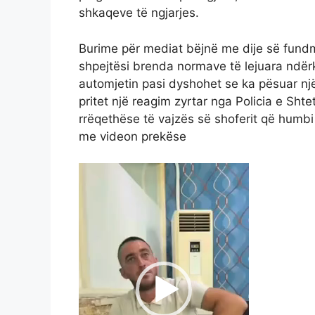
shkaqeve të ngjarjes.
Burime për mediat bëjnë me dije së fundmi 
shpejtësi brenda normave të lejuara ndër
automjetin pasi dyshohet se ka pësuar nj
pritet një reagim zyrtar nga Policia e Shte
rrëqethëse të vajzës së shoferit që humbi
me videon prekëse
Video
Player