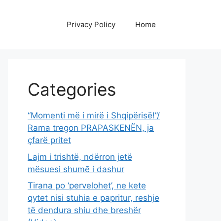
Privacy Policy
Home
Categories
“Momenti më i mirë i Shqipërisë!”/
Rama tregon PRAPASKENËN, ja
çfarë pritet
Lajm i trishtë, ndërron jetë
mësuesi shumē i dashur
Tirana po ‘pervelohet’, ne kete
qytet nisi stuhia e papritur, reshje
të dendura shiu dhe breshër