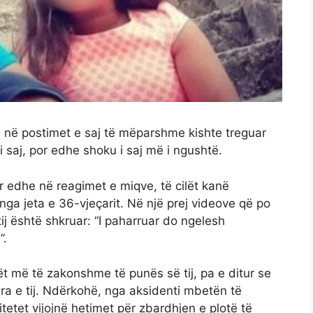
a në postimet e saj të mëparshme kishte treguar
 saj, por edhe shoku i saj më i ngushtë.
r edhe në reagimet e miqve, të cilët kanë
ga jeta e 36-vjeçarit. Në një prej videove që po
tij është shkruar: “I paharruar do ngelesh
”.
t më të zakonshme të punës së tij, pa e ditur se
ira e tij. Ndërkohë, nga aksidenti mbetën të
tetet vijojnë hetimet për zbardhjen e plotë të