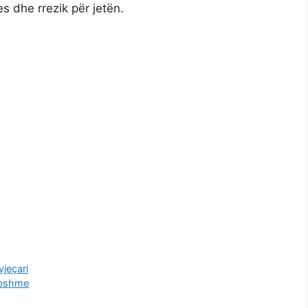
s dhe rrezik për jetën.
vjeçari
imbshme