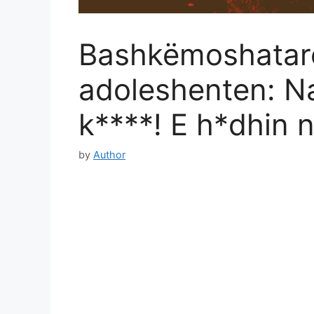
Bashkëmoshataret
adoleshenten: Na
k****! E h*dhin n
by
Author