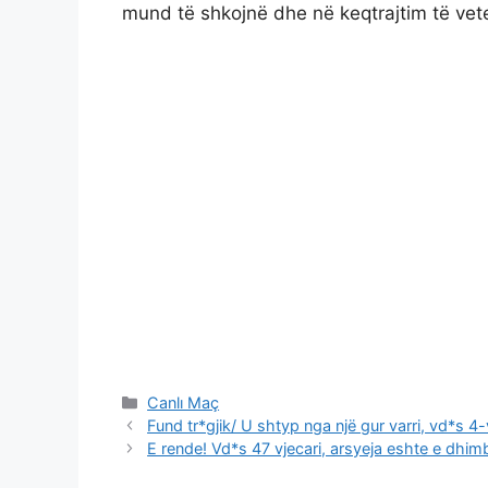
mund të shkojnë dhe në keqtrajtim të vete
Categories
Canlı Maç
Fund tr*gjik/ U shtyp nga një gur varri, vd*s 4-
E rende! Vd*s 47 vjecari, arsyeja eshte e dh