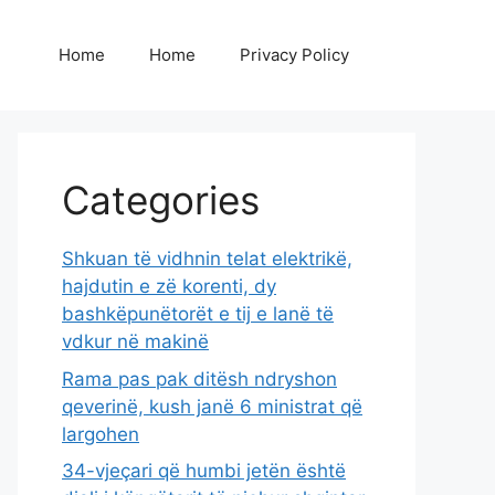
Home
Home
Privacy Policy
Categories
Shkuan të vidhnin telat elektrikë,
hajdutin e zë korenti, dy
bashkëpunëtorët e tij e lanë të
vdkur në makinë
Rama pas pak ditësh ndryshon
qeverinë, kush janë 6 ministrat që
largohen
34-vjeçari që humbi jetën është