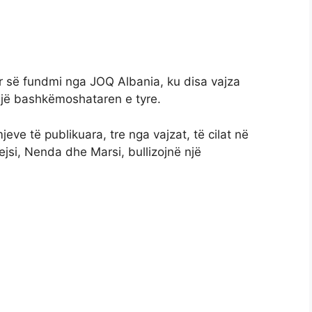
ar së fundmi nga JOQ Albania, ku disa vajza
një bashkëmoshataren e tyre.
eve të publikuara, tre nga vajzat, të cilat në
ejsi, Nenda dhe Marsi, bullizojnë një