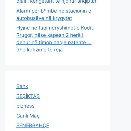
djali i këngëtarit të njohur shqiptar
Alarm për b*mbë në stacionin e
autobusëve në kryqytet
Hyjnë në fuqi ndryshimet e Kodit
Rrugor, nëse kapesh 2 herë i
dehur në timon heqje patente …
dhe kufizime të reja
Bank
BEŞİKTAŞ
bizness
Canlı Maç
FENERBAHÇE