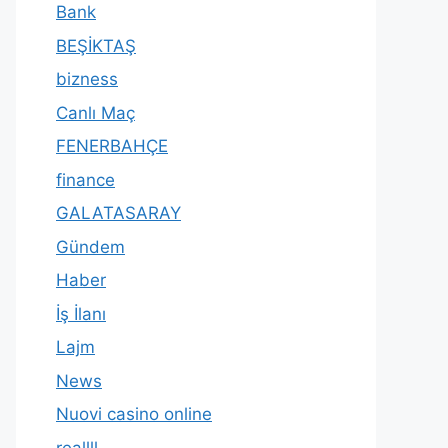
Bank
BEŞİKTAŞ
bizness
Canlı Maç
FENERBAHÇE
finance
GALATASARAY
Gündem
Haber
İş İlanı
Lajm
News
Nuovi casino online
reallll