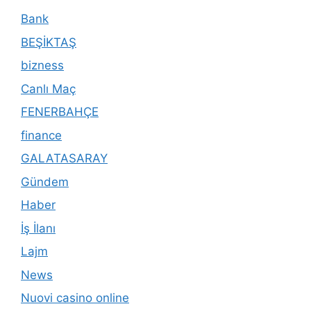
Bank
BEŞİKTAŞ
bizness
Canlı Maç
FENERBAHÇE
finance
GALATASARAY
Gündem
Haber
İş İlanı
Lajm
News
Nuovi casino online