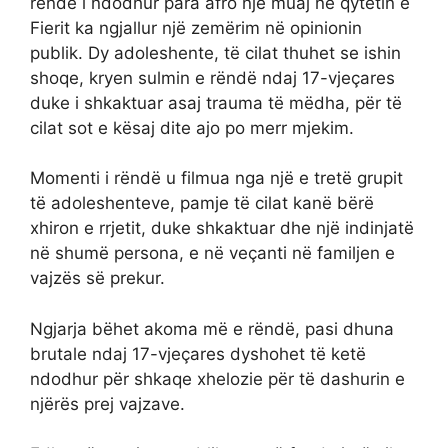
rëndë i ndodhur para afro një muaj në qytetin e
Fierit ka ngjallur një zemërim në opinionin
publik. Dy adoleshente, të cilat thuhet se ishin
shoqe, kryen sulmin e rëndë ndaj 17-vjeçares
duke i shkaktuar asaj trauma të mëdha, për të
cilat sot e kësaj dite ajo po merr mjekim.
Momenti i rëndë u filmua nga një e tretë grupit
të adoleshenteve, pamje të cilat kanë bërë
xhiron e rrjetit, duke shkaktuar dhe një indinjatë
në shumë persona, e në veçanti në familjen e
vajzës së prekur.
Ngjarja bëhet akoma më e rëndë, pasi dhuna
brutale ndaj 17-vjeçares dyshohet të ketë
ndodhur për shkaqe xhelozie për të dashurin e
njërës prej vajzave.