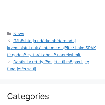
Categories
News
“Mbështetja ndërkombëtare ndaj
kryeministrit nuk është më e njëjtë”/ Lala: SPAK
të godasë zyrtarët dhe ‘të paprekshmit’
Dentisti v ret dy fëmijët e tij më pas i jep
fund jetës së tij
Categories