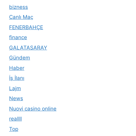
bizness
Canlı Maç
FENERBAHÇE
finance
GALATASARAY
Gündem
Haber
İş İlanı
Lajm
News
Nuovi casino online
reallll
Top