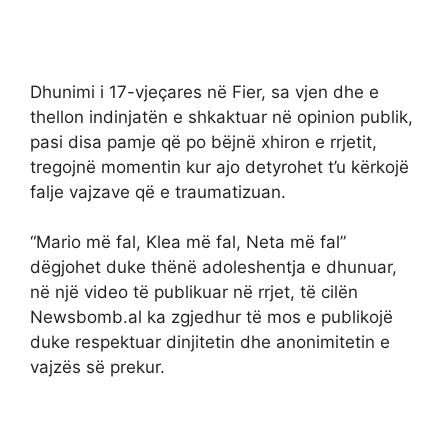
Dhunimi i 17-vjeçares në Fier, sa vjen dhe e
thellon indinjatën e shkaktuar në opinion publik,
pasi disa pamje që po bëjnë xhiron e rrjetit,
tregojnë momentin kur ajo detyrohet t’u kërkojë
falje vajzave që e traumatizuan.
“Mario më fal, Klea më fal, Neta më fal”
dëgjohet duke thënë adoleshentja e dhunuar,
në një video të publikuar në rrjet, të cilën
Newsbomb.al ka zgjedhur të mos e publikojë
duke respektuar dinjitetin dhe anonimitetin e
vajzës së prekur.