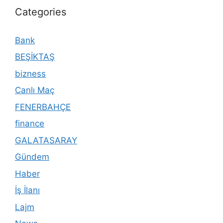
Categories
Bank
BEŞİKTAŞ
bizness
Canlı Maç
FENERBAHÇE
finance
GALATASARAY
Gündem
Haber
İş İlanı
Lajm