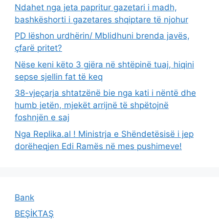
Ndahet nga jeta papritur gazetari i madh,
bashkëshorti i gazetares shqiptare të njohur
PD lëshon urdhërin/ Mblidhuni brenda javës,
çfarë pritet?
Nëse keni këto 3 gjëra në shtëpinë tuaj, hiqini
sepse sjellin fat të keq
38-vjeçarja shtatzënë bie nga kati i nëntë dhe
humb jetën, mjekët arrijnë të shpëtojnë
foshnjën e saj
Nga Replika.al ! Ministrja e Shëndetësisë i jep
dorëheqjen Edi Ramës në mes pushimeve!
Bank
BEŞİKTAŞ