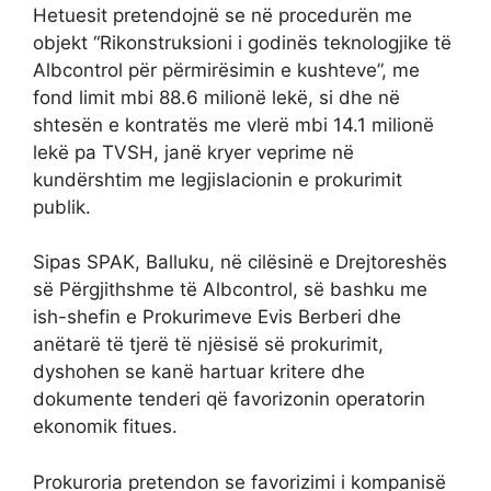
Hetuesit pretendojnë se në procedurën me
objekt “Rikonstruksioni i godinës teknologjike të
Albcontrol për përmirësimin e kushteve”, me
fond limit mbi 88.6 milionë lekë, si dhe në
shtesën e kontratës me vlerë mbi 14.1 milionë
lekë pa TVSH, janë kryer veprime në
kundërshtim me legjislacionin e prokurimit
publik.
Sipas SPAK, Balluku, në cilësinë e Drejtoreshës
së Përgjithshme të Albcontrol, së bashku me
ish-shefin e Prokurimeve Evis Berberi dhe
anëtarë të tjerë të njësisë së prokurimit,
dyshohen se kanë hartuar kritere dhe
dokumente tenderi që favorizonin operatorin
ekonomik fitues.
Prokuroria pretendon se favorizimi i kompanisë