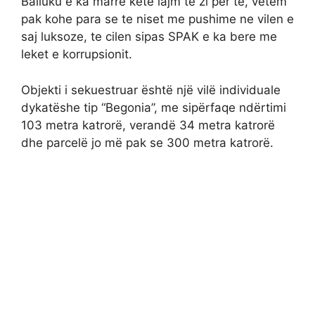
Balluku e ka marre kete lajm te zi per te, vetem
pak kohe para se te niset me pushime ne vilen e
saj luksoze, te cilen sipas SPAK e ka bere me
leket e korrupsionit.
Objekti i sekuestruar është një vilë individuale
dykatëshe tip “Begonia”, me sipërfaqe ndërtimi
103 metra katrorë, verandë 34 metra katrorë
dhe parcelë jo më pak se 300 metra katrorë.