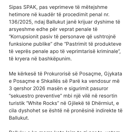
Sipas SPAK, pas veprimeve të mëtejshme
hetimore në kuadër të procedimit penal nr.
136/2025, ndaj Ballukut janë krijuar dyshime të
arsyeshme edhe për veprat penale të
“Korrupsionit pasiv të personave që ushtrojnë
funksione publike” dhe “Pastrimit të produkteve
të veprës penale apo të veprimtarisë kriminale”,
të kryera në bashkëpunim.
Me kërkesë të Prokurorisë së Posaçme, Gjykata
e Posaçme e Shkallës së Parë ka vendosur më
3 qershor 2026 masën e sigurimit pasuror
“sekuestro preventive” mbi një vilë në resortin
turistik “White Rocks” në Gjilekë të Dhërmiut, e
cila dyshohet se është në pronësinë indirekte të
Ballukut.