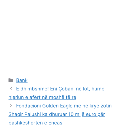
Categories
Bank
E dhimbshme! Eni Çobani në lot, humb
njeriun e afërt në moshë të re
Fondacioni Golden Eagle me në krye zotin
Shaqir Palushi ka dhuruar 10 mijë euro për
bashkëshorten e Eneas