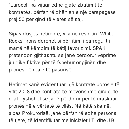
“Eurocol” ka vijuar edhe gjatë zbatimit të
kontratës, përfshirë dhënien e një parapagese
prej 50 për qind të vlerës së saj.
Sipas dosjes hetimore, vila në resortin “White
Rocks” konsiderohet si përfitimi i parregullt i
marrë në këmbim të këtij favorizimi. SPAK
pretendon gjithashtu se janë përdorur veprime
juridike fiktive për të fshehur origjinën dhe
pronësinë reale të pasurisë.
Hetimet kanë evidentuar një kontratë porosie të
vitit 2018 dhe kontrata të mëvonshme qiraje, të
cilat dyshohet se janë përdorur për të maskuar
pronësinë e vërtetë të vilës. Në këtë skemë,
sipas Prokurorisë, janë përfshirë edhe persona
të tjerë, të identifikuar me inicialet I.T. dhe J.B.