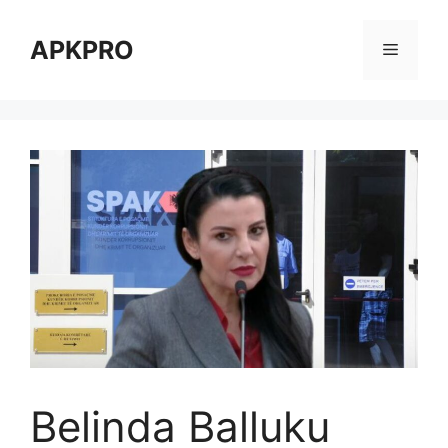
Skip
to
APKPRO
Menu
content
Belinda Balluku