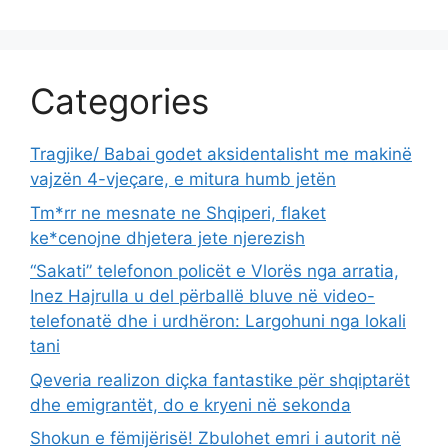
Categories
Tragjike/ Babai godet aksidentalisht me makinë
vajzën 4-vjeçare, e mitura humb jetën
Tm*rr ne mesnate ne Shqiperi, flaket
ke*cenojne dhjetera jete njerezish
“Sakati” telefonon policët e Vlorës nga arratia,
Inez Hajrulla u del përballë bluve në video-
telefonatë dhe i urdhëron: Largohuni nga lokali
tani
Qeveria realizon diçka fantastike për shqiptarët
dhe emigrantët, do e kryeni në sekonda
Shokun e fëmijërisë! Zbulohet emri i autorit në