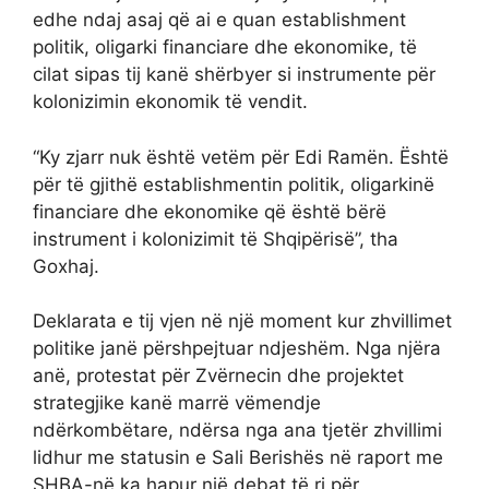
edhe ndaj asaj që ai e quan establishment
politik, oligarki financiare dhe ekonomike, të
cilat sipas tij kanë shërbyer si instrumente për
kolonizimin ekonomik të vendit.
“Ky zjarr nuk është vetëm për Edi Ramën. Është
për të gjithë establishmentin politik, oligarkinë
financiare dhe ekonomike që është bërë
instrument i kolonizimit të Shqipërisë”, tha
Goxhaj.
Deklarata e tij vjen në një moment kur zhvillimet
politike janë përshpejtuar ndjeshëm. Nga njëra
anë, protestat për Zvërnecin dhe projektet
strategjike kanë marrë vëmendje
ndërkombëtare, ndërsa nga ana tjetër zhvillimi
lidhur me statusin e Sali Berishës në raport me
SHBA-në ka hapur një debat të ri për