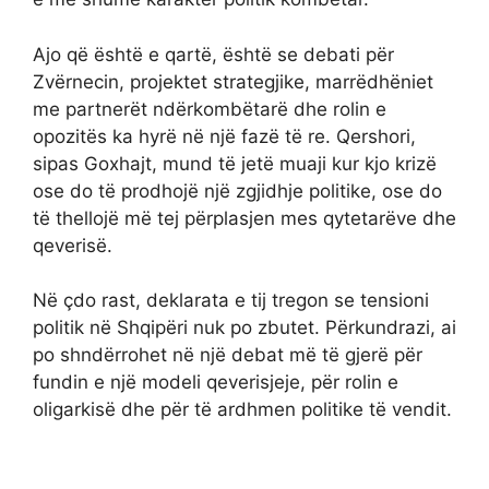
Ajo që është e qartë, është se debati për
Zvërnecin, projektet strategjike, marrëdhëniet
me partnerët ndërkombëtarë dhe rolin e
opozitës ka hyrë në një fazë të re. Qershori,
sipas Goxhajt, mund të jetë muaji kur kjo krizë
ose do të prodhojë një zgjidhje politike, ose do
të thellojë më tej përplasjen mes qytetarëve dhe
qeverisë.
Në çdo rast, deklarata e tij tregon se tensioni
politik në Shqipëri nuk po zbutet. Përkundrazi, ai
po shndërrohet në një debat më të gjerë për
fundin e një modeli qeverisjeje, për rolin e
oligarkisë dhe për të ardhmen politike të vendit.