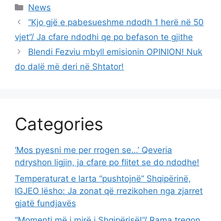
Categories
News
“Kjo gjë e pabesueshme ndodh 1 herë në 50
vjet”/ Ja cfare ndodhi qe po befason te gjithe
Blendi Fezviu mbyll emisionin OPINION! Nuk
do dalë më deri në Shtator!
Categories
‘Mos pyesni me per rrogen se…’ Qeveria
ndryshon ligjin, ja cfare po flitet se do ndodhe!
Temperaturat e larta “pushtojnë” Shqipërinë,
IGJEO lësho: Ja zonat që rrezikohen nga zjarret
gjatë fundjavës
“Momenti më i mirë i Shqipërisë!”/ Rama tregon