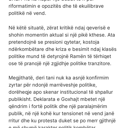
riformatimin e opozitës dhe të ekuilibrave
politikë në vend.
Në këtë situatë, zërat kritikë ndaj qeverisë e
shohin momentin aktual si një pikë kthese. Ata
pretendojnë se presioni qytetar, kostoja
ndërkombëtare dhe kriza e besimit ndaj klasës
politike mund të detyrojnë Ramën të tërhiqet
ose të pranojë një zgjidhje politike tranzitore.
Megjithatë, deri tani nuk ka asnjë konfirmim
zyrtar për ndonjë marrëveshje politike,
dorëheqje apo skenar institucional të shpallur
publikisht. Deklarata e Goxhajt mbetet një
qëndrim i fortë politik dhe një paralajmërim
publik, në një kohë kur tensionet në vend janë
rritur dhe ku protesta duket se po merr gjithnjë
e më shumë karakter politik kombëtar.