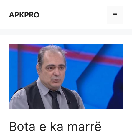
Skip
to
APKPRO
Menu
content
Bota e ka marrë