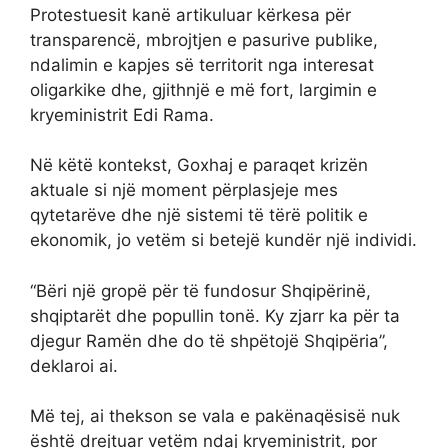
Protestuesit kanë artikuluar kërkesa për
transparencë, mbrojtjen e pasurive publike,
ndalimin e kapjes së territorit nga interesat
oligarkike dhe, gjithnjë e më fort, largimin e
kryeministrit Edi Rama.
Në këtë kontekst, Goxhaj e paraqet krizën
aktuale si një moment përplasjeje mes
qytetarëve dhe një sistemi të tërë politik e
ekonomik, jo vetëm si betejë kundër një individi.
“Bëri një gropë për të fundosur Shqipërinë,
shqiptarët dhe popullin tonë. Ky zjarr ka për ta
djegur Ramën dhe do të shpëtojë Shqipëria”,
deklaroi ai.
Më tej, ai thekson se vala e pakënaqësisë nuk
është drejtuar vetëm ndaj kryeministrit, por