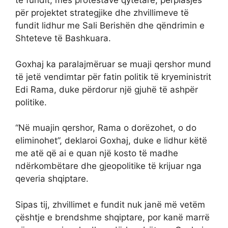
të fundit, mes protestave qytetare, përplasjes
për projektet strategjike dhe zhvillimeve të
fundit lidhur me Sali Berishën dhe qëndrimin e
Shteteve të Bashkuara.
Goxhaj ka paralajmëruar se muaji qershor mund
të jetë vendimtar për fatin politik të kryeministrit
Edi Rama, duke përdorur një gjuhë të ashpër
politike.
“Në muajin qershor, Rama o dorëzohet, o do
eliminohet”, deklaroi Goxhaj, duke e lidhur këtë
me atë që ai e quan një kosto të madhe
ndërkombëtare dhe gjeopolitike të krijuar nga
qeveria shqiptare.
Sipas tij, zhvillimet e fundit nuk janë më vetëm
çështje e brendshme shqiptare, por kanë marrë