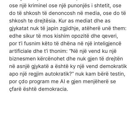
ose një kriminel ose një punonjës i shtetit, ose
do të shkosh të denoncosh në media, ose do të
shkosh te drejtësia. Kur as mediat dhe as
gjykatat nuk të japin zgjidhje, atëherë unë them:
edhe sikur të mos kishim opozitë dhe qeveri,
por t’i fusnim këto të dhëna në një inteligjencë
artificiale dhe t’i thonim: “Në një vend ku një
biznesmen kërcënohet dhe nuk gjen të drejtën
në asnjë gjykatë a është ky një vend demokratik
apo një regjim autokratik?” nuk kam bërë testin,
por çdo program me AI e gjen menjëherë se
çfarë është demokracia.