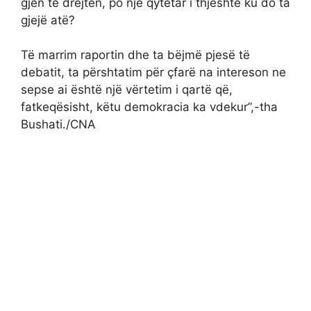
gjen të drejtën, po një qytetar i thjeshtë ku do ta
gjejë atë?
Të marrim raportin dhe ta bëjmë pjesë të
debatit, ta përshtatim për çfarë na intereson ne
sepse ai është një vërtetim i qartë që,
fatkeqësisht, këtu demokracia ka vdekur”,-tha
Bushati./CNA