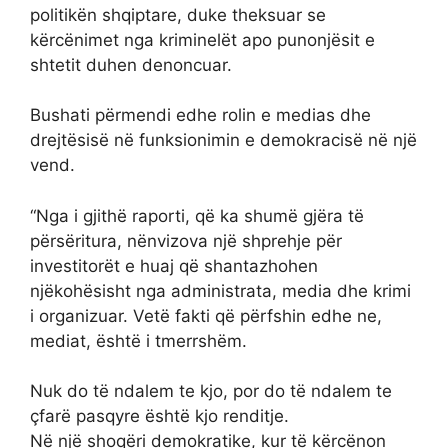
politikën shqiptare, duke theksuar se
kërcënimet nga kriminelët apo punonjësit e
shtetit duhen denoncuar.
Bushati përmendi edhe rolin e medias dhe
drejtësisë në funksionimin e demokracisë në një
vend.
“Nga i gjithë raporti, që ka shumë gjëra të
përsëritura, nënvizova një shprehje për
investitorët e huaj që shantazhohen
njëkohësisht nga administrata, media dhe krimi
i organizuar. Vetë fakti që përfshin edhe ne,
mediat, është i tmerrshëm.
Nuk do të ndalem te kjo, por do të ndalem te
çfarë pasqyre është kjo renditje.
Në një shoqëri demokratike, kur të kërcënon