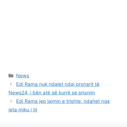
Categories
News
Edi Rama nuk ndalet ndaj pronarit të
News24, i bën atë që kurrë se prisnim
Edi Rama jep lajmin e trishte, ndahet nga
jeta miku i tij