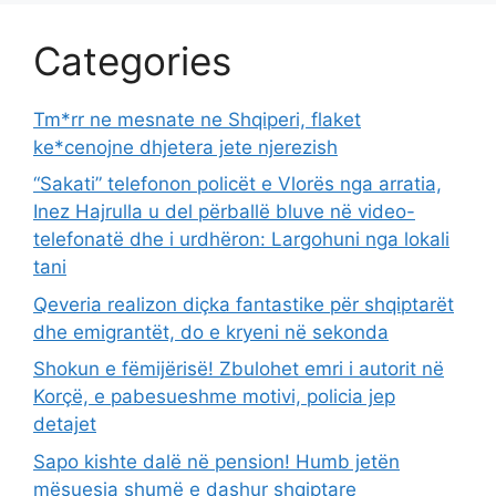
Categories
Tm*rr ne mesnate ne Shqiperi, flaket
ke*cenojne dhjetera jete njerezish
“Sakati” telefonon policët e Vlorës nga arratia,
Inez Hajrulla u del përballë bluve në video-
telefonatë dhe i urdhëron: Largohuni nga lokali
tani
Qeveria realizon diçka fantastike për shqiptarët
dhe emigrantët, do e kryeni në sekonda
Shokun e fëmijërisë! Zbulohet emri i autorit në
Korçë, e pabesueshme motivi, policia jep
detajet
Sapo kishte dalë në pension! Humb jetën
mësuesja shumë e dashur shqiptare