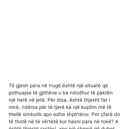
Të gjesh para në rrugë është një situatë që
pothuajse të gjithëve u ka ndodhur të paktën
një herë në jetë. Për disa, është thjesht fat i
mirë, ndërsa për të tjerë ka një kuptim më të
thellë simbolik apo edhe shpirtëror. Por çfarë do
të thotë në të vërtetë kur hasni para në tokë? A
është thjesht rastësi, apo një shenjë që duhet