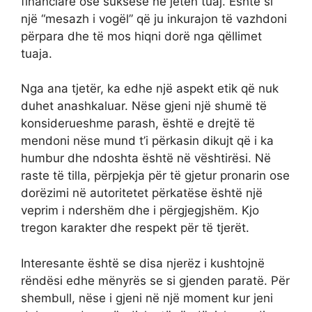
financiare ose suksese në jetën tuaj. Është si
një “mesazh i vogël” që ju inkurajon të vazhdoni
përpara dhe të mos hiqni dorë nga qëllimet
tuaja.
Nga ana tjetër, ka edhe një aspekt etik që nuk
duhet anashkaluar. Nëse gjeni një shumë të
konsiderueshme parash, është e drejtë të
mendoni nëse mund t’i përkasin dikujt që i ka
humbur dhe ndoshta është në vështirësi. Në
raste të tilla, përpjekja për të gjetur pronarin ose
dorëzimi në autoritetet përkatëse është një
veprim i ndershëm dhe i përgjegjshëm. Kjo
tregon karakter dhe respekt për të tjerët.
Interesante është se disa njerëz i kushtojnë
rëndësi edhe mënyrës se si gjenden paratë. Për
shembull, nëse i gjeni në një moment kur jeni