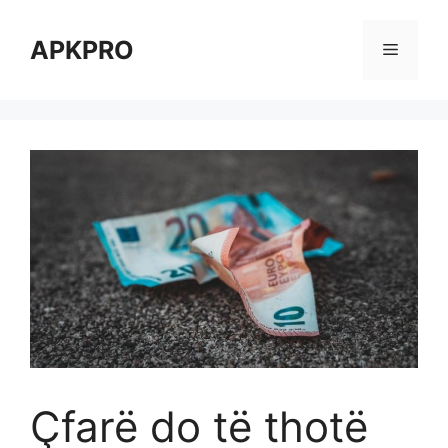
Skip
to
APKPRO
Menu
content
Çfarë do të thotë