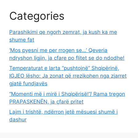
Categories
Parashikimi qe ngorh zemrat, ja kush ka me
shume fat
‘Mos pyesni me per rrogen se…’ Qeveria
ndryshon ligjin, ja cfare po flitet se do ndodhe!
Temperaturat e larta “pushtojnë” Shqipërinë,
IGJEO lësho: Ja zonat që rrezikohen nga zjarret
gjatë fundjavës
“Momenti më i mirë i Shqipërisë!”/ Rama tregon
PRAPASKENËN, ja çfarë pritet
Lajm i trishtë, ndërron jetë mësuesi shumē i
dashur