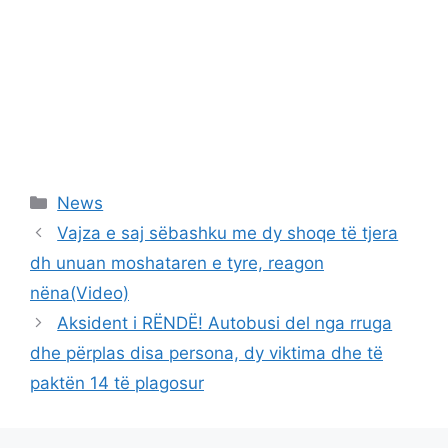
Categories
News
Vajza e saj sëbashku me dy shoqe të tjera
dh unuan moshataren e tyre, reagon
nëna(Video)
Aksident i RËNDË! Autobusi del nga rruga
dhe përplas disa persona, dy viktima dhe të
paktën 14 të plagosur