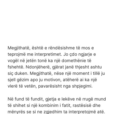
Megjithatë, është e rëndësishme të mos e
teprojmë me interpretimet. Jo çdo ngjarje e
vogël në jetën tonë ka një domethënie të
fshehtë. Ndonjëherë, gjërat janë thjesht ashtu
siç duken. Megjithatë, nëse një moment i tillë ju
sjell gëzim apo ju motivon, atëherë ai ka një
vlerë të vetën, pavarësisht nga shpjegimi.
Në fund të fundit, gjetja e lekëve në rrugë mund
të shihet si një kombinim i fatit, rastësisë dhe
mënyrës se si ne zgjedhim ta interpretojmë atë.