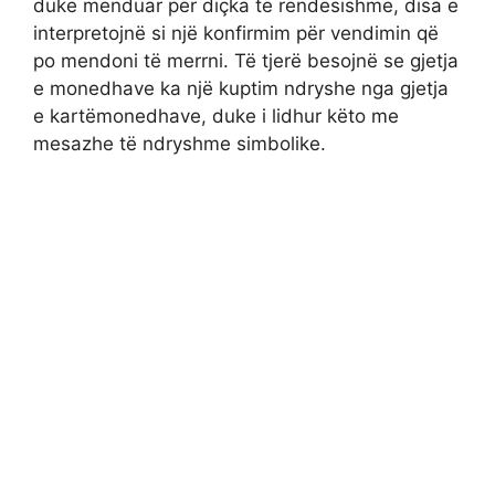
duke menduar për diçka të rëndësishme, disa e
interpretojnë si një konfirmim për vendimin që
po mendoni të merrni. Të tjerë besojnë se gjetja
e monedhave ka një kuptim ndryshe nga gjetja
e kartëmonedhave, duke i lidhur këto me
mesazhe të ndryshme simbolike.