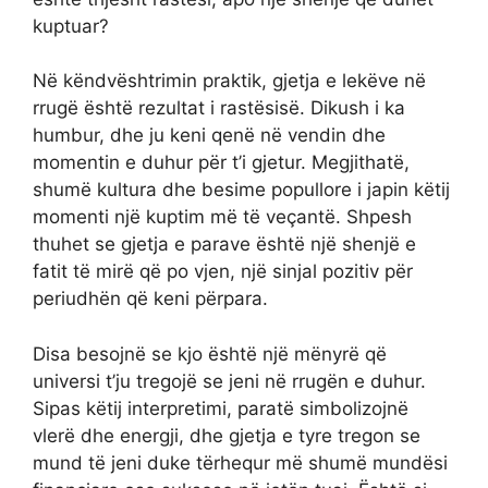
kuptuar?
Në këndvështrimin praktik, gjetja e lekëve në
rrugë është rezultat i rastësisë. Dikush i ka
humbur, dhe ju keni qenë në vendin dhe
momentin e duhur për t’i gjetur. Megjithatë,
shumë kultura dhe besime popullore i japin këtij
momenti një kuptim më të veçantë. Shpesh
thuhet se gjetja e parave është një shenjë e
fatit të mirë që po vjen, një sinjal pozitiv për
periudhën që keni përpara.
Disa besojnë se kjo është një mënyrë që
universi t’ju tregojë se jeni në rrugën e duhur.
Sipas këtij interpretimi, paratë simbolizojnë
vlerë dhe energji, dhe gjetja e tyre tregon se
mund të jeni duke tërhequr më shumë mundësi