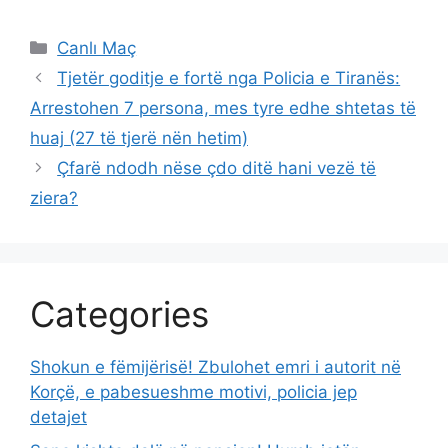
Categories
Canlı Maç
Tjetër goditje e fortë nga Policia e Tiranës:
Arrestohen 7 persona, mes tyre edhe shtetas të
huaj (27 të tjerë nën hetim)
Çfarë ndodh nëse çdo ditë hani vezë të
ziera?
Categories
Shokun e fëmijërisë! Zbulohet emri i autorit në
Korçë, e pabesueshme motivi, policia jep
detajet