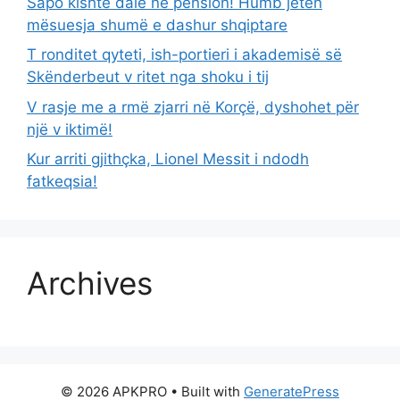
Sapo kishte dalë në pension! Humb jetën
mësuesja shumë e dashur shqiptare
T ronditet qyteti, ish-portieri i akademisë së
Skënderbeut v ritet nga shoku i tij
V rasje me a rmë zjarri në Korçë, dyshohet për
një v iktimë!
Kur arriti gjithçka, Lionel Messit i ndodh
fatkeqsia!
Archives
© 2026 APKPRO
• Built with
GeneratePress