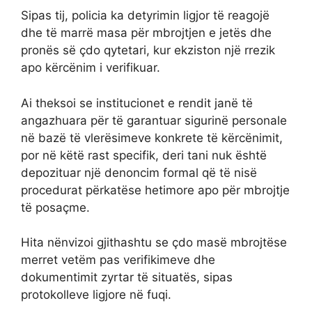
Sipas tij, policia ka detyrimin ligjor të reagojë
dhe të marrë masa për mbrojtjen e jetës dhe
pronës së çdo qytetari, kur ekziston një rrezik
apo kërcënim i verifikuar.
Ai theksoi se institucionet e rendit janë të
angazhuara për të garantuar sigurinë personale
në bazë të vlerësimeve konkrete të kërcënimit,
por në këtë rast specifik, deri tani nuk është
depozituar një denoncim formal që të nisë
procedurat përkatëse hetimore apo për mbrojtje
të posaçme.
Hita nënvizoi gjithashtu se çdo masë mbrojtëse
merret vetëm pas verifikimeve dhe
dokumentimit zyrtar të situatës, sipas
protokolleve ligjore në fuqi.