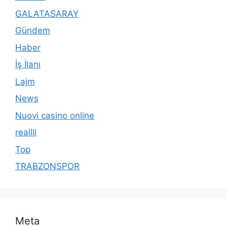
GALATASARAY
Gündem
Haber
İş İlanı
Lajm
News
Nuovi casino online
reallll
Top
TRABZONSPOR
Meta