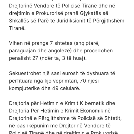
Drejtorinë Vendore të Policisë Tiranë dhe në
drejtimin e Prokurorisë pranë Gjykatës së
Shkallës së Parë të Juridiksionit të Përgjithshëm
Tiranë.
Vihen në pranga 7 shtetas (shqiptarë,
paraguajan dhe angolezë) dhe procedohen
penalisht 27 (ndër ta, 3 të huaj).
Sekuestrohet një sasi eurosh të dyshuara të
përfituara nga kjo veprimtari, 70 njësi
kompjuterike dhe 49 celularë.
Drejtoria për Hetimin e Krimit Kibernetik dhe
Drejtoria Për Hetimin e Krimit Ekonomik në
Drejtorinë e Përgjithshme të Policisë së Shtetit,
në bashkëpunim me Drejtorinë Vendore të
Policisë Tiranë dhe në drejtimin e Prokurorisë