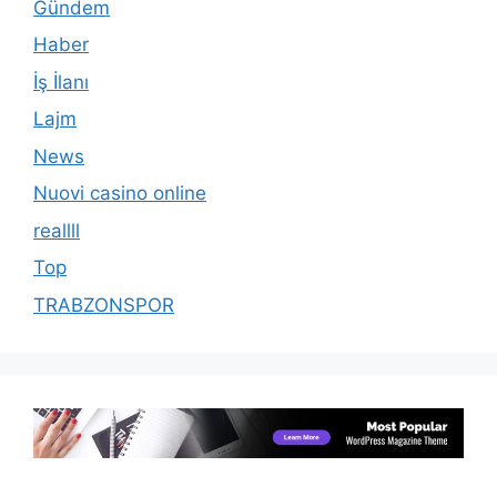
Gündem
Haber
İş İlanı
Lajm
News
Nuovi casino online
reallll
Top
TRABZONSPOR