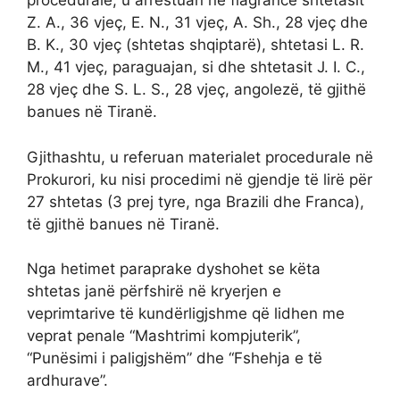
procedurale, u arrestuan në flagrancë shtetasit
Z. A., 36 vjeç, E. N., 31 vjeç, A. Sh., 28 vjeç dhe
B. K., 30 vjeç (shtetas shqiptarë), shtetasi L. R.
M., 41 vjeç, paraguajan, si dhe shtetasit J. I. C.,
28 vjeç dhe S. L. S., 28 vjeç, angolezë, të gjithë
banues në Tiranë.
Gjithashtu, u referuan materialet procedurale në
Prokurori, ku nisi procedimi në gjendje të lirë për
27 shtetas (3 prej tyre, nga Brazili dhe Franca),
të gjithë banues në Tiranë.
Nga hetimet paraprake dyshohet se këta
shtetas janë përfshirë në kryerjen e
veprimtarive të kundërligjshme që lidhen me
veprat penale “Mashtrimi kompjuterik”,
“Punësimi i paligjshëm” dhe “Fshehja e të
ardhurave”.