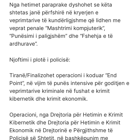
Nga hetimet paraprake dyshohet se këta
shtetas janë përfshirë në kryerjen e
veprimtarive të kundërligjshme që lidhen me
veprat penale “Mashtrimi kompjuterik”,
“Punësimi i paligjshëm” dhe “Fshehja e të
ardhurave”.
Njoftimi i plotë i policisë:
Tiranë/Finalizohet operacioni i koduar “End
Point”, në vijim të punës intensive për goditjen e
veprimtarive kriminale në fushat e krimit
kibernetik dhe krimit ekonomik.
Operacioni, nga Drejtoria për Hetimin e Krimit
Kibernetik dhe Drejtoria për Hetimin e Krimit
Ekonomik në Drejtorinë e Përgjithshme të
Policisë së Shtetit, në bashkëpunim me