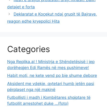
detajet e forta
Deklaratat e Koçekut ndaj grupit të Bajrave,
reagon edhe kryepolici Hita
Categories
Nga Replika.al ! Ministrja e Shëndetësisë i jep
dorëheqjen Edi Ramës në mes pushimeve!
Habit moti, ne kete vend po bie shume debore
Aksident me vdekje, qytetari humb jetën pasi
përplaset nga një makinë
Futbollisti i madh i Kombëtares shqiptare të
futbollit arrestohet duke …(foto)