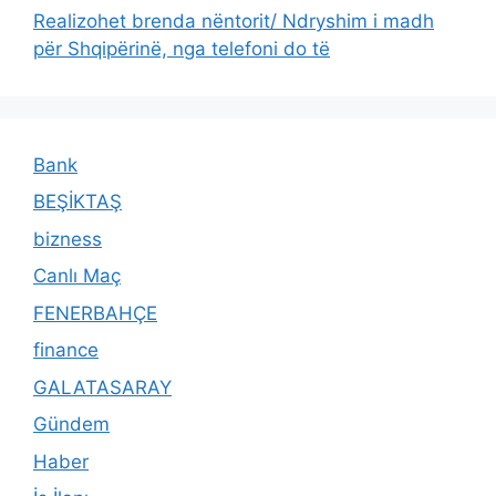
Realizohet brenda nëntorit/ Ndryshim i madh
për Shqipërinë, nga telefoni do të
Bank
BEŞİKTAŞ
bizness
Canlı Maç
FENERBAHÇE
finance
GALATASARAY
Gündem
Haber