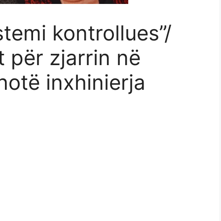
temi kontrollues”/
t për zjarrin në
hotë inxhinierja