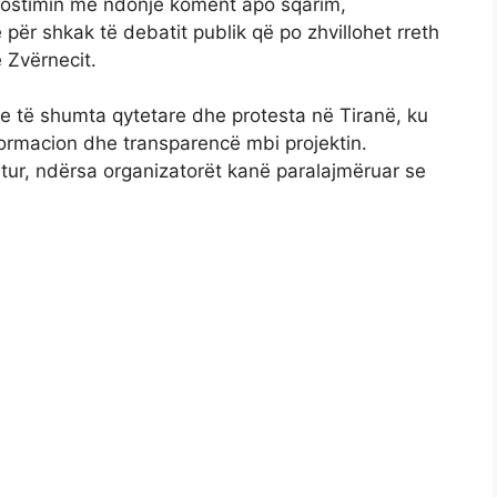
postimin me ndonjë koment apo sqarim,
për shkak të debatit publik që po zhvillohet rreth
e Zvërnecit.
ime të shumta qytetare dhe protesta në Tiranë, ku
ormacion dhe transparencë mbi projektin.
itur, ndërsa organizatorët kanë paralajmëruar se