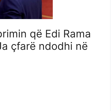
veprimin që Edi Rama
 Ja çfarë ndodhi në