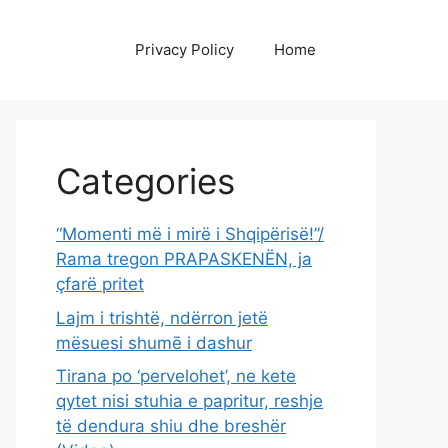
Privacy Policy
Home
Categories
“Momenti më i mirë i Shqipërisë!”/
Rama tregon PRAPASKENËN, ja
çfarë pritet
Lajm i trishtë, ndërron jetë
mësuesi shumē i dashur
Tirana po ‘pervelohet’, ne kete
qytet nisi stuhia e papritur, reshje
të dendura shiu dhe breshër