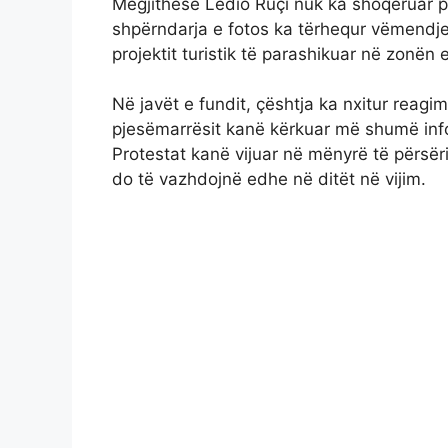
Megjithëse Ledio Ruçi nuk ka shoqëruar 
shpërndarja e fotos ka tërhequr vëmendje 
projektit turistik të parashikuar në zonën 
Në javët e fundit, çështja ka nxitur reag
pjesëmarrësit kanë kërkuar më shumë inf
Protestat kanë vijuar në mënyrë të përsër
do të vazhdojnë edhe në ditët në vijim.