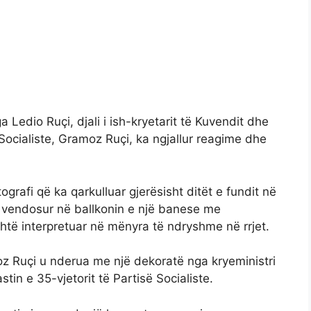
a Ledio Ruçi, djali i ish-kryetarit të Kuvendit dhe
 Socialiste, Gramoz Ruçi, ka ngjallur reagime dhe
ografi që ka qarkulluar gjerësisht ditët e fundit në
e vendosur në ballkonin e një banese me
htë interpretuar në mënyra të ndryshme në rrjet.
z Ruçi u nderua me një dekoratë nga kryeministri
tin e 35-vjetorit të Partisë Socialiste.