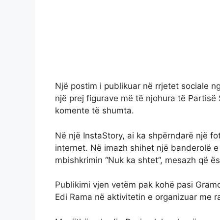
Një postim i publikuar në rrjetet sociale ng
një prej figurave më të njohura të Partisë
komente të shumta.
Në një InstaStory, ai ka shpërndarë një fot
internet. Në imazh shihet një banderolë 
mbishkrimin “Nuk ka shtet”, mesazh që ës
Publikimi vjen vetëm pak kohë pasi Gramo
Edi Rama në aktivitetin e organizuar me ras