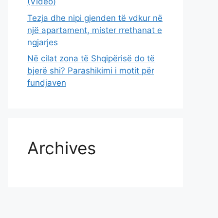
(Video)
Tezja dhe nipi gjenden të vdkur në
një apartament, mister rrethanat e
ngjarjes
Në cilat zona të Shqipërisë do të
bjerë shi? Parashikimi i motit për
fundjaven
Archives