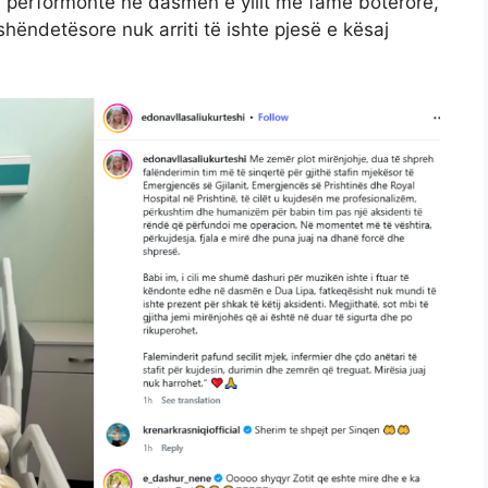
 të performonte në dasmën e yllit me famë botërore,
shëndetësore nuk arriti të ishte pjesë e kësaj