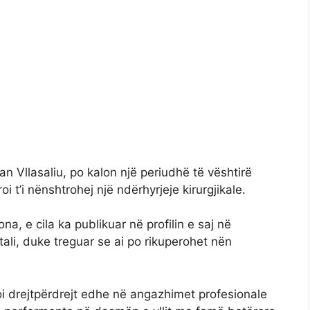
an Vllasaliu, po kalon një periudhë të vështirë
 t’i nënshtrohej një ndërhyrjeje kirurgjikale.
ona, e cila ka publikuar në profilin e saj në
itali, duke treguar se ai po rikuperohet nën
oi drejtpërdrejt edhe në angazhimet profesionale