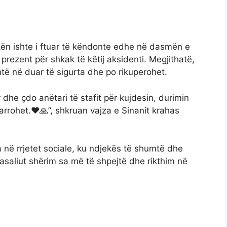
kën ishte i ftuar të këndonte edhe në dasmën e
prezent për shkak të këtij aksidenti. Megjithatë,
htë në duar të sigurta dhe po rikuperohet.
 dhe çdo anëtari të stafit për kujdesin, durimin
arrohet.❤️🙏”, shkruan vajza e Sinanit krahas
a në rrjetet sociale, ku ndjekës të shumtë dhe
lasaliut shërim sa më të shpejtë dhe rikthim në