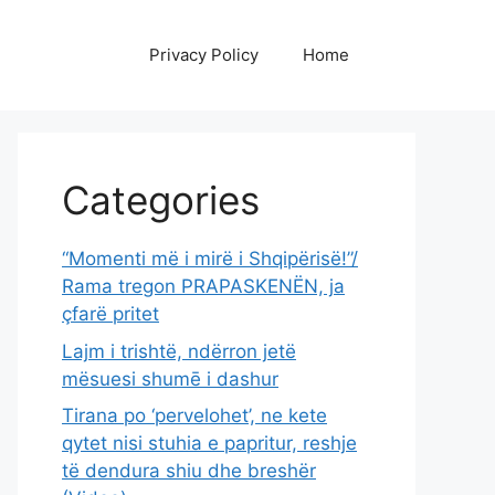
Privacy Policy
Home
Categories
“Momenti më i mirë i Shqipërisë!”/
Rama tregon PRAPASKENËN, ja
çfarë pritet
Lajm i trishtë, ndërron jetë
mësuesi shumē i dashur
Tirana po ‘pervelohet’, ne kete
qytet nisi stuhia e papritur, reshje
të dendura shiu dhe breshër