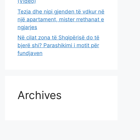
(Video)
Tezja dhe nipi gjenden të vdkur në
një apartament, mister rrethanat e
ngjarjes
Në cilat zona të Shqipërisë do të
bjerë shi? Parashikimi i motit për
fundjaven
Archives