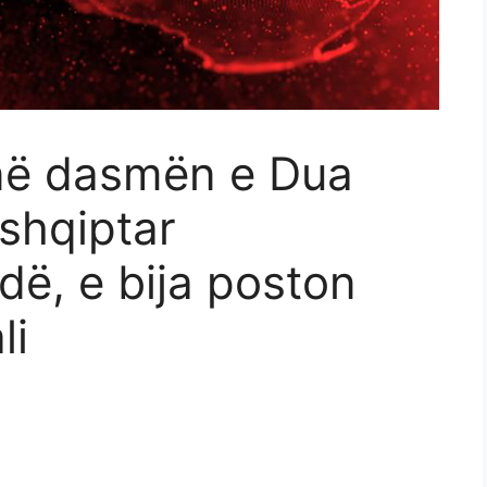
në dasmën e Dua
 shqiptar
dë, e bija poston
li