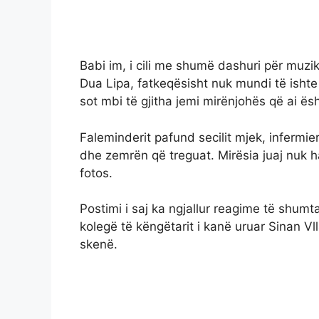
Babi im, i cili me shumë dashuri për muzi
Dua Lipa, fatkeqësisht nuk mundi të ishte 
sot mbi të gjitha jemi mirënjohës që ai ës
Faleminderit pafund secilit mjek, infermier
dhe zemrën që treguat. Mirësia juaj nuk h
fotos.
Postimi i saj ka ngjallur reagime të shumt
kolegë të këngëtarit i kanë uruar Sinan Vl
skenë.