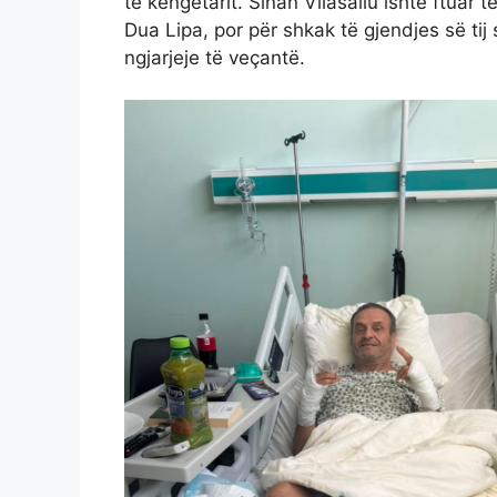
të këngëtarit. Sinan Vllasaliu ishte ftuar
Dua Lipa, por për shkak të gjendjes së tij 
ngjarjeje të veçantë.