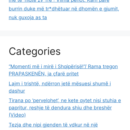
më të*hiqte zv*rrë”: Vilma perlot: Kam parë
burrin duke më tr*dhëtuar në dhomën e gjumit,
nuk guxoja as ta
Categories
“Momenti më i mirë i Shqipërisë!”/ Rama tregon
PRAPASKENËN, ja çfarë pritet
Lajm i trishtë, ndërron jetë mësuesi shumē i
dashur
Tirana po ‘pervelohet’, ne kete qytet nisi stuhia e
papritur, reshje të dendura shiu dhe breshër
(Video)
Tezja dhe nipi gjenden të vdkur në një