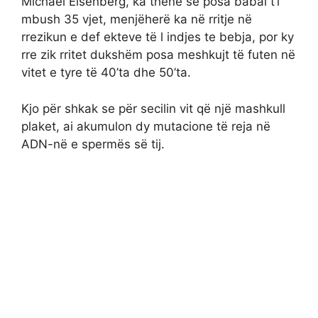
Michael Eisenberg, ka thënë se posa babai t’i
mbush 35 vjet, menjëherë ka në rritje në
rrezikun e def ekteve të l indjes te bebja, por ky
rre zik rritet dukshëm posa meshkujt të futen në
vitet e tyre të 40’ta dhe 50’ta.
Kjo për shkak se për secilin vit që një mashkull
plaket, ai akumulon dy mutacione të reja në
ADN-në e spermës së tij.