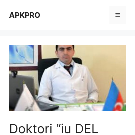
Skip
to
APKPRO
Menu
content
Doktori “iu DEL