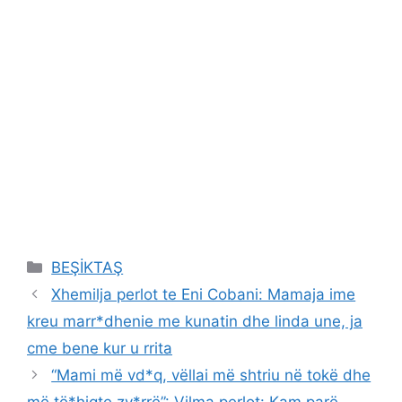
Categories
BEŞİKTAŞ
Xhemilja perlot te Eni Cobani: Mamaja ime
kreu marr*dhenie me kunatin dhe linda une, ja
cme bene kur u rrita
“Mami më vd*q, vëllai më shtriu në tokë dhe