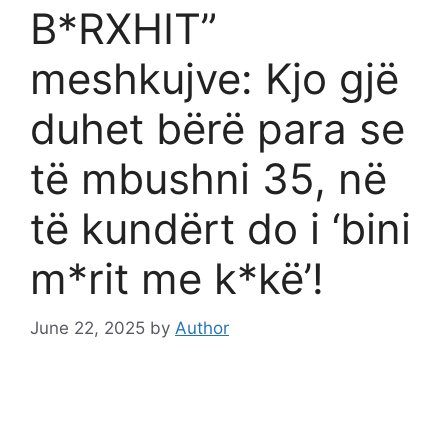
B*RXHIT”
meshkujve: Kjo gjë
duhet bërë para se
të mbushni 35, në
të kundërt do i ‘bini
m*rit me k*kë’!
June 22, 2025
by
Author