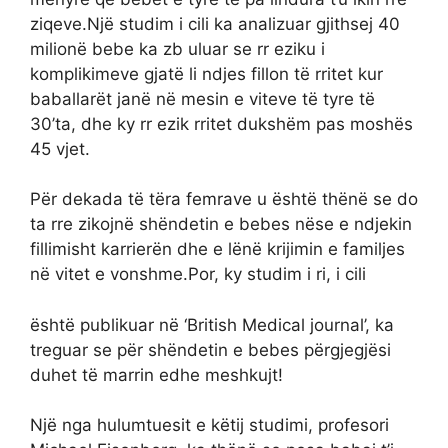
ziqeve.Një studim i cili ka analizuar gjithsej 40
milionë bebe ka zb uluar se rr eziku i
komplikimeve gjatë li ndjes fillon të rritet kur
baballarët janë në mesin e viteve të tyre të
30’ta, dhe ky rr ezik rritet dukshëm pas moshës
45 vjet.
Për dekada të tëra femrave u është thënë se do
ta rre zikojnë shëndetin e bebes nëse e ndjekin
fillimisht karrierën dhe e lënë krijimin e familjes
në vitet e vonshme.Por, ky studim i ri, i cili
është publikuar në ‘British Medical journal’, ka
treguar se për shëndetin e bebes përgjegjësi
duhet të marrin edhe meshkujt!
Një nga hulumtuesit e këtij studimi, profesori