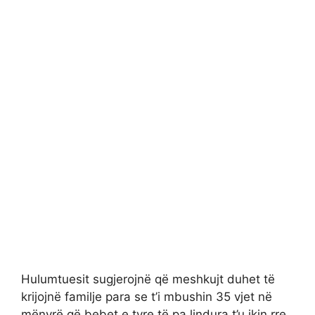
Hulumtuesit sugjerojnë që meshkujt duhet të
krijojnë familje para se t’i mbushin 35 vjet në
mënyrë që bebet e tyre të pa lindura t’u ikin rre