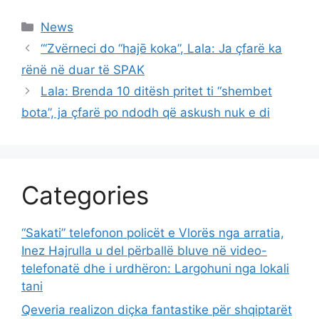
Categories
News
“‘Zvërneci do “hajē koka”, Lala: Ja çfarë ka
rënë në duar të SPAK
Lala: Brenda 10 ditësh pritet ti “shembet
bota”, ja çfarë po ndodh që askush nuk e di
Categories
“Sakati” telefonon policët e Vlorës nga arratia,
Inez Hajrulla u del përballë bluve në video-
telefonatë dhe i urdhëron: Largohuni nga lokali
tani
Qeveria realizon diçka fantastike për shqiptarët