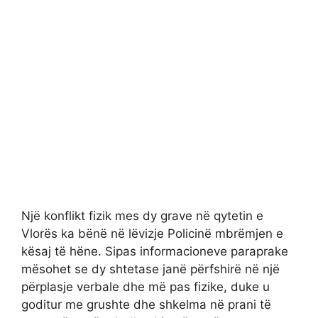
Një konflikt fizik mes dy grave në qytetin e
Vlorës ka bënë në lëvizje Policinë mbrëmjen e
kësaj të hëne. Sipas informacioneve paraprake
mësohet se dy shtetase janë përfshirë në një
përplasje verbale dhe më pas fizike, duke u
goditur me grushte dhe shkelma në prani të