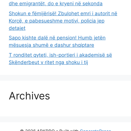
dhe emigrantët, do e kryeni në sekonda
Shokun e fëmijërisë! Zbulohet emri i autorit në
Korçë, e pabesueshme motivi, policia jep
detajet
Sapo kishte dalë në pension! Humb jetën
mësuesja shumë e dashur shqiptare
T ronditet qyteti, ish-portieri i akademisë së
Skënderbeut v ritet nga shoku i tij
Archives