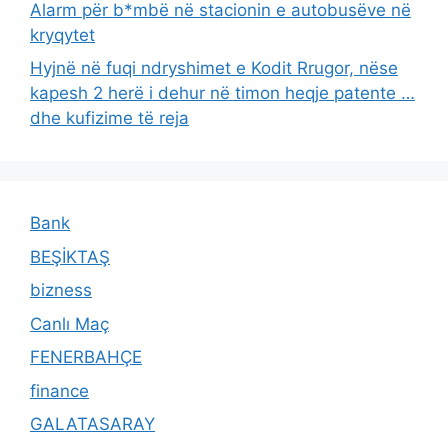
Alarm për b*mbë në stacionin e autobusëve në
kryqytet
Hyjnë në fuqi ndryshimet e Kodit Rrugor, nëse
kapesh 2 herë i dehur në timon heqje patente …
dhe kufizime të reja
Bank
BEŞİKTAŞ
bizness
Canlı Maç
FENERBAHÇE
finance
GALATASARAY