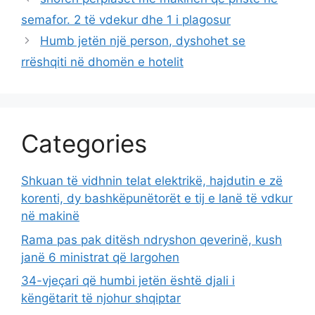
semafor. 2 të vdekur dhe 1 i plagosur
Humb jetën një person, dyshohet se
rrëshqiti në dhomën e hotelit
Categories
Shkuan të vidhnin telat elektrikë, hajdutin e zë
korenti, dy bashkëpunëtorët e tij e lanë të vdkur
në makinë
Rama pas pak ditësh ndryshon qeverinë, kush
janë 6 ministrat që largohen
34-vjeçari që humbi jetën është djali i
këngëtarit të njohur shqiptar