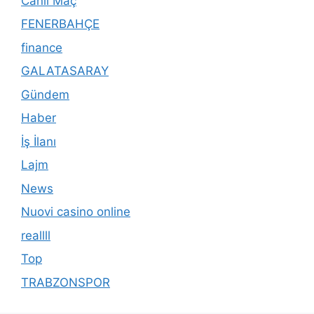
Canlı Maç
FENERBAHÇE
finance
GALATASARAY
Gündem
Haber
İş İlanı
Lajm
News
Nuovi casino online
reallll
Top
TRABZONSPOR