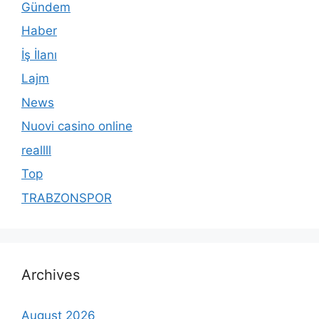
Gündem
Haber
İş İlanı
Lajm
News
Nuovi casino online
reallll
Top
TRABZONSPOR
Archives
August 2026