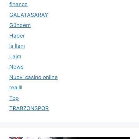
finance
GALATASARAY
Gündem
Haber
İş İlanı
Lajm
News
Nuovi casino online
reallll
Top
TRABZONSPOR