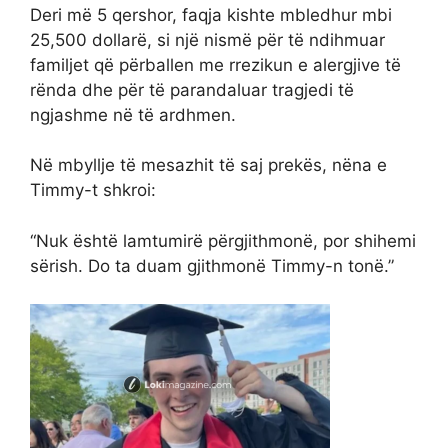
Deri më 5 qershor, faqja kishte mbledhur mbi
25,500 dollarë, si një nismë për të ndihmuar
familjet që përballen me rrezikun e alergjive të
rënda dhe për të parandaluar tragjedi të
ngjashme në të ardhmen.
Në mbyllje të mesazhit të saj prekës, nëna e
Timmy-t shkroi:
“Nuk është lamtumirë përgjithmonë, por shihemi
sërish. Do ta duam gjithmonë Timmy-n tonë.”