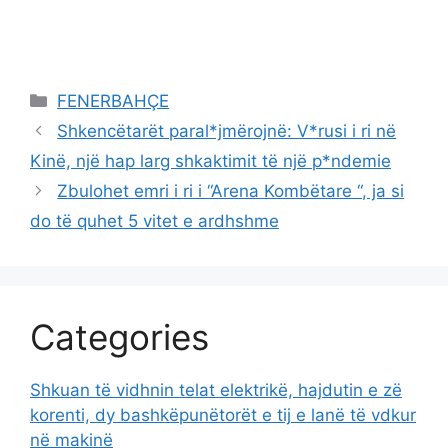
Categories
FENERBAHÇE
Shkencëtarët paral*jmërojnë: V*rusi i ri në
Kinë, një hap larg shkaktimit të një p*ndemie
Zbulohet emri i ri i “Arena Kombëtare “, ja si
do të quhet 5 vitet e ardhshme
Categories
Shkuan të vidhnin telat elektrikë, hajdutin e zë
korenti, dy bashkëpunëtorët e tij e lanë të vdkur
në makinë