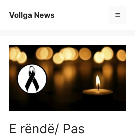
Skip
to
Vollga News
Menu
content
E rëndë/ Pas