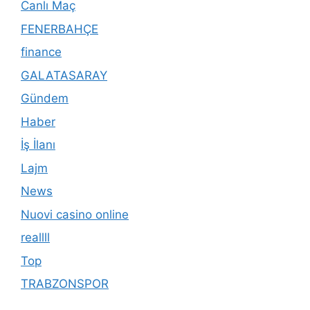
Canlı Maç
FENERBAHÇE
finance
GALATASARAY
Gündem
Haber
İş İlanı
Lajm
News
Nuovi casino online
reallll
Top
TRABZONSPOR