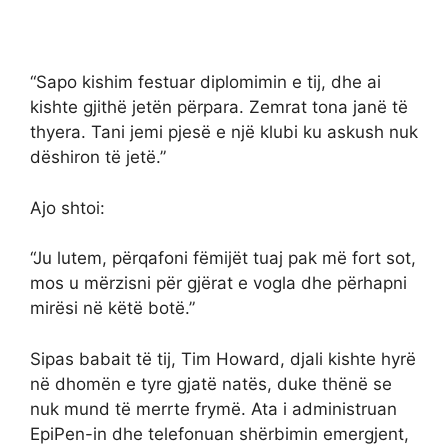
“Sapo kishim festuar diplomimin e tij, dhe ai
kishte gjithë jetën përpara. Zemrat tona janë të
thyera. Tani jemi pjesë e një klubi ku askush nuk
dëshiron të jetë.”
Ajo shtoi:
“Ju lutem, përqafoni fëmijët tuaj pak më fort sot,
mos u mërzisni për gjërat e vogla dhe përhapni
mirësi në këtë botë.”
Sipas babait të tij, Tim Howard, djali kishte hyrë
në dhomën e tyre gjatë natës, duke thënë se
nuk mund të merrte frymë. Ata i administruan
EpiPen-in dhe telefonuan shërbimin emergjent,