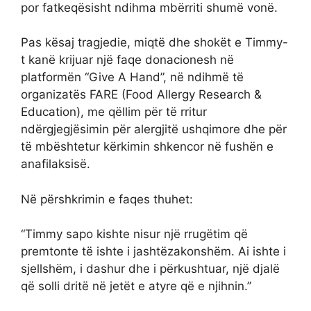
por fatkeqësisht ndihma mbërriti shumë vonë.
Pas kësaj tragjedie, miqtë dhe shokët e Timmy-
t kanë krijuar një faqe donacionesh në
platformën “Give A Hand”, në ndihmë të
organizatës FARE (Food Allergy Research &
Education), me qëllim për të rritur
ndërgjegjësimin për alergjitë ushqimore dhe për
të mbështetur kërkimin shkencor në fushën e
anafilaksisë.
Në përshkrimin e faqes thuhet:
“Timmy sapo kishte nisur një rrugëtim që
premtonte të ishte i jashtëzakonshëm. Ai ishte i
sjellshëm, i dashur dhe i përkushtuar, një djalë
që solli dritë në jetët e atyre që e njihnin.”