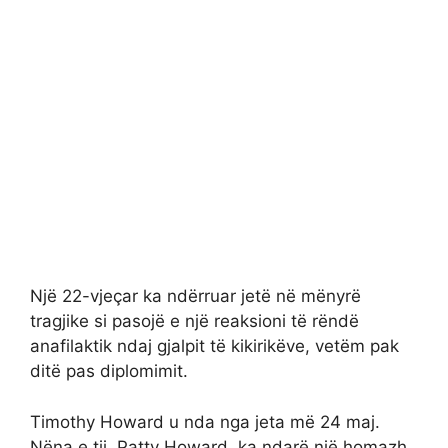
Një 22-vjeçar ka ndërruar jetë në mënyrë
tragjike si pasojë e një reaksioni të rëndë
anafilaktik ndaj gjalpit të kikirikëve, vetëm pak
ditë pas diplomimit.
Timothy Howard u nda nga jeta më 24 maj.
Nëna e tij, Patty Howard, ka ndarë një homazh