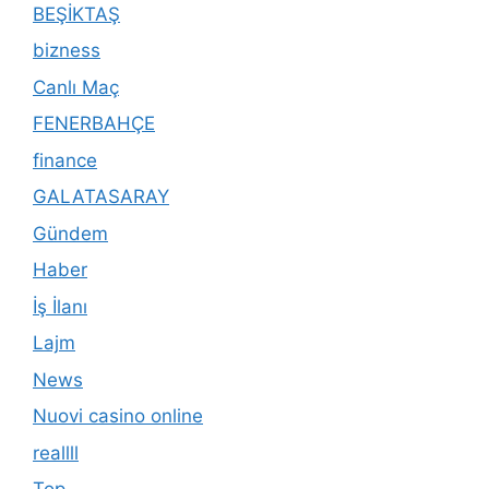
BEŞİKTAŞ
bizness
Canlı Maç
FENERBAHÇE
finance
GALATASARAY
Gündem
Haber
İş İlanı
Lajm
News
Nuovi casino online
reallll