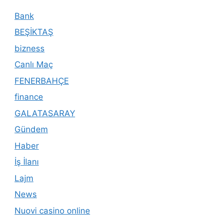
Bank
BEŞİKTAŞ
bizness
Canlı Maç
FENERBAHÇE
finance
GALATASARAY
Gündem
Haber
İş İlanı
Lajm
News
Nuovi casino online