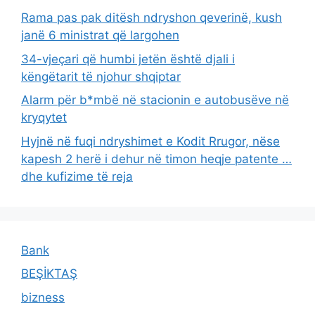
Rama pas pak ditësh ndryshon qeverinë, kush
janë 6 ministrat që largohen
34-vjeçari që humbi jetën është djali i
këngëtarit të njohur shqiptar
Alarm për b*mbë në stacionin e autobusëve në
kryqytet
Hyjnë në fuqi ndryshimet e Kodit Rrugor, nëse
kapesh 2 herë i dehur në timon heqje patente …
dhe kufizime të reja
Bank
BEŞİKTAŞ
bizness