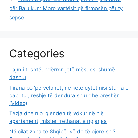
për Ballukun: Mbro vartësit që firmosën për ty
sepse..
Categories
Lajm i trishtë, ndërron jetë mësuesi shumē i
dashur
Tirana po ‘pervelohet’, ne kete qytet nisi stuhia e
papritur, reshje të dendura shiu dhe breshër
(Video)
Tezja dhe nipi gjenden të vdkur në një
apartament, mister rrethanat e ngjarjes
Në cilat zona të Shqipërisë do të bjerë shi?