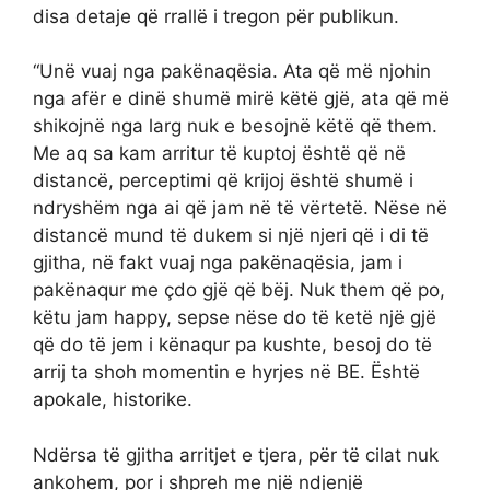
disa detaje që rrallë i tregon për publikun.
“Unë vuaj nga pakënaqësia. Ata që më njohin
nga afër e dinë shumë mirë këtë gjë, ata që më
shikojnë nga larg nuk e besojnë këtë që them.
Me aq sa kam arritur të kuptoj është që në
distancë, perceptimi që krijoj është shumë i
ndryshëm nga ai që jam në të vërtetë. Nëse në
distancë mund të dukem si një njeri që i di të
gjitha, në fakt vuaj nga pakënaqësia, jam i
pakënaqur me çdo gjë që bëj. Nuk them që po,
këtu jam happy, sepse nëse do të ketë një gjë
që do të jem i kënaqur pa kushte, besoj do të
arrij ta shoh momentin e hyrjes në BE. Është
apokale, historike.
Ndërsa të gjitha arritjet e tjera, për të cilat nuk
ankohem, por i shpreh me një ndjenjë