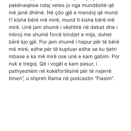
pakënaqësie ndaj vetes jo nga mundësitë që
më janë dhënë. Në çdo gjë e mendoj që mund
t’i kisha bërë më mirë, mund ti kisha bërë më
mirë. Unë jam shumë i vështirë në debat dhe i
mbroj me shumë forcë bindjet e mija, duhet
bërë kjo gjë. Por jam shumë i hapur për të bërë
më mirë, edhe për të kuptuar edhe se ku tjetri
mbase e ka më mirë ose unë e kam gabim. Por
nuk e tregoj. Që i vogël e kam pasur, i
pathyeshëm në kokëfortësinë për të nxjerrë
timen”, u shpreh Rama në podcastin “Flasim”.