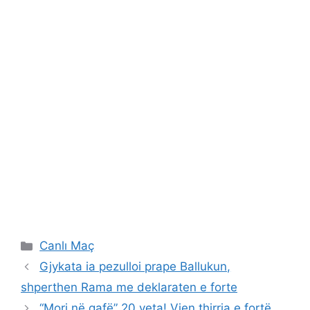
Categories
Canlı Maç
Gjykata ia pezulloi prape Ballukun,
shperthen Rama me deklaraten e forte
“Mori në qafë” 20 veta! Vjen thirrja e fortë