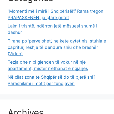
“Momenti më i mirë i Shqipërisë!”/ Rama tregon
PRAPASKENËN, ja çfarë pritet
Lajm i trishtë, ndërron jetë mësuesi shumē i
dashur
Tirana po ‘pervelohet’, ne kete qytet nisi stuhia e
papritur, reshje të dendura shiu dhe breshër
(Video)
Tezja dhe nipi gjenden të vdkur në një
apartament, mister rrethanat e ngjarjes
Në cilat zona të Shqipërisë do të bjerë shi?
Parashikimi i motit për fundjaven
Archives