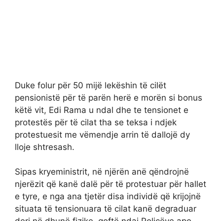
Duke folur për 50 mijë lekëshin të cilët
pensionistë për të parën herë e morën si bonus
këtë vit, Edi Rama u ndal dhe te tensionet e
protestës për të cilat tha se teksa i ndjek
protestuesit me vëmendje arrin të dallojë dy
lloje shtresash.
Sipas kryeministrit, në njërën anë qëndrojnë
njerëzit që kanë dalë për të protestuar për hallet
e tyre, e nga ana tjetër disa individë që krijojnë
situata të tensionuara të cilat kanë degraduar