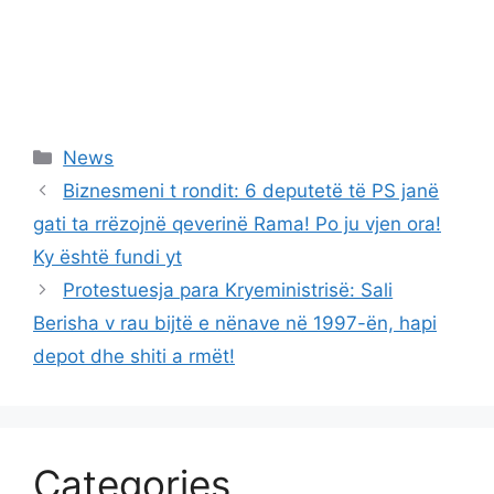
Categories
News
Biznesmeni t rondit: 6 deputetë të PS janë
gati ta rrëzojnë qeverinë Rama! Po ju vjen ora!
Ky është fundi yt
Protestuesja para Kryeministrisë: Sali
Berisha v rau bijtë e nënave në 1997-ën, hapi
depot dhe shiti a rmët!
Categories