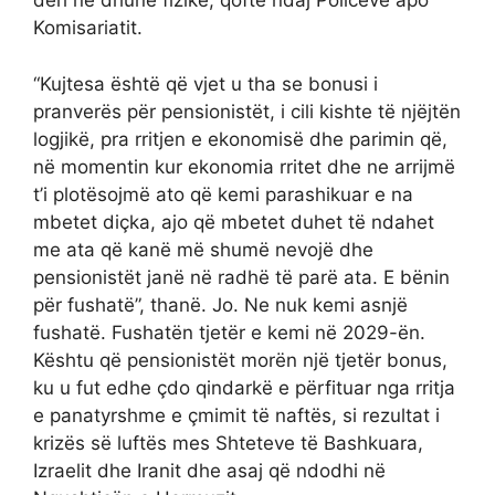
deri në dhunë fizike, qoftë ndaj Policëve apo
Komisariatit.
“Kujtesa është që vjet u tha se bonusi i
pranverës për pensionistët, i cili kishte të njëjtën
logjikë, pra rritjen e ekonomisë dhe parimin që,
në momentin kur ekonomia rritet dhe ne arrijmë
t’i plotësojmë ato që kemi parashikuar e na
mbetet diçka, ajo që mbetet duhet të ndahet
me ata që kanë më shumë nevojë dhe
pensionistët janë në radhë të parë ata. E bënin
për fushatë”, thanë. Jo. Ne nuk kemi asnjë
fushatë. Fushatën tjetër e kemi në 2029-ën.
Kështu që pensionistët morën një tjetër bonus,
ku u fut edhe çdo qindarkë e përfituar nga rritja
e panatyrshme e çmimit të naftës, si rezultat i
krizës së luftës mes Shteteve të Bashkuara,
Izraelit dhe Iranit dhe asaj që ndodhi në