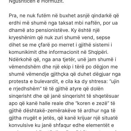
Ngushticën e Hormuzit.
Pra, ne nuk futëm në buxhet asnjë qindarkë që
erdhi më shumë nga taksat mbi naftën, por ua
dhamë ato pensionistëve. Ky është një
kryeshënim që nuk zuri shumë vend, sepse
dihet se me çfarë po merret i gjithë sistemi i
komunikimit dhe informacionit në Shqipëri.
Ndërkohë që, nga ana tjetër, unë jam shumë i
vëmendshëm dhe një ekip i tërë po dëgjon me
shumë vëmendje gjithçka që duhet dëgjuar nga
protesta e bulevardit, e cila ka dy shtresa: “ujin
e rrjedhshëm” të të gjithë atyre që dolën
sinqerisht dhe që janë sinqerisht të shqetësuar
apo që kanë halle reale dhe “koren e zezë” të
gjithë dështakë-zemërakëve të ardhur nga të
gjitha rrugët e jetës, që kanë krijuar një situatë
konvulsive ku janë shfaqur edhe elementët e