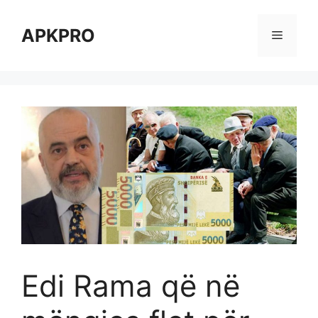
Skip
to
APKPRO
Menu
content
Edi Rama që në