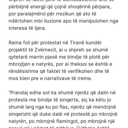
përbëjnë energji që çojnë shoqërinë përpara,
por paralajmëroi për rrezikun që ato të
ndërtohen mbi iluzione apo të manipulohen nga
interesa të tjera.
Rama foli për protestat në Tiranë kundër
projektit të Zvërnecit, ai u shpreh se shumë
qytetarë marrin pjesë me bindje të plotë për
mbrojtjen e natyrës, por ai theksoi se është e
rëndësishme që faktet të verifikohen dhe të
mos bien pre e narrativave të rreme.
“Prandaj edhe sot ka shumë njerëz që dalin në
protesta me bindje të sinqerta, siç ka këtu jo
shumë larg nga ku po flas, njerëz që mendojnë
sinqerisht që duke dalë në protestë po mbrojnë
natyrën, po mbrojnë flamingot, po mbrojnë një