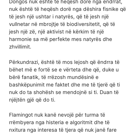
Dongos nuk është të heqësh dorë nga ëndrrat,
nuk është të heqësh dorë nga dëshira fisnike që
të jesh një ushtar i natyrës, që të jesh një
vullnetar në mbrojtje të biodiversitetit, që të
jesh një zë, një aktivist në kërkim të një
harmonie sa më perfekte mes natyrës dhe
zhvillimit.
Përkundrazi, është të mos lejosh që ëndrra të
bëhet më e fortë se e vërteta dhe që, duke u
bërë fanatik, të rrëzosh mundësinë e
bashkëpunimit me faktet dhe me të tjerë që ti
nuk do ta shohësh se mendojnë si ti. Duan të
njëjtën gjë që do ti.
Flamingot nuk kanë nevojë për turma të
rrëmbyera nga histeria e algoritmit dhe të
nxitura nga interesa të tjera që nuk janë fare