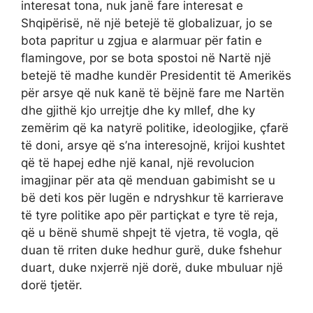
interesat tona, nuk janë fare interesat e
Shqipërisë, në një betejë të globalizuar, jo se
bota papritur u zgjua e alarmuar për fatin e
flamingove, por se bota spostoi në Nartë një
betejë të madhe kundër Presidentit të Amerikës
për arsye që nuk kanë të bëjnë fare me Nartën
dhe gjithë kjo urrejtje dhe ky mllef, dhe ky
zemërim që ka natyrë politike, ideologjike, çfarë
të doni, arsye që s’na interesojnë, krijoi kushtet
që të hapej edhe një kanal, një revolucion
imagjinar për ata që menduan gabimisht se u
bë deti kos për lugën e ndryshkur të karrierave
të tyre politike apo për partiçkat e tyre të reja,
që u bënë shumë shpejt të vjetra, të vogla, që
duan të rriten duke hedhur gurë, duke fshehur
duart, duke nxjerrë një dorë, duke mbuluar një
dorë tjetër.