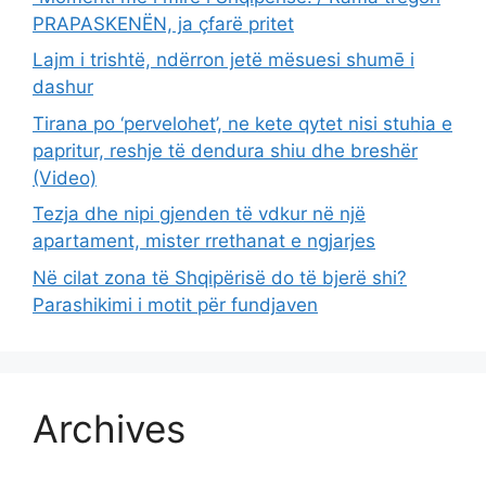
PRAPASKENËN, ja çfarë pritet
Lajm i trishtë, ndërron jetë mësuesi shumē i
dashur
Tirana po ‘pervelohet’, ne kete qytet nisi stuhia e
papritur, reshje të dendura shiu dhe breshër
(Video)
Tezja dhe nipi gjenden të vdkur në një
apartament, mister rrethanat e ngjarjes
Në cilat zona të Shqipërisë do të bjerë shi?
Parashikimi i motit për fundjaven
Archives