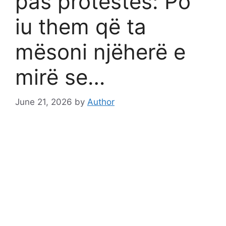
pas protestës: Po
iu them që ta
mësoni njëherë e
mirë se…
June 21, 2026
by
Author