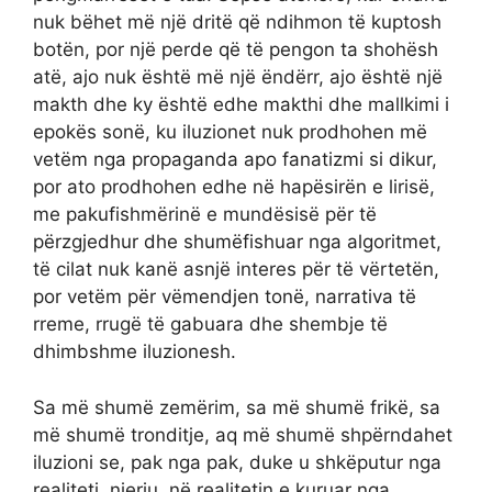
nuk bëhet më një dritë që ndihmon të kuptosh
botën, por një perde që të pengon ta shohësh
atë, ajo nuk është më një ëndërr, ajo është një
makth dhe ky është edhe makthi dhe mallkimi i
epokës sonë, ku iluzionet nuk prodhohen më
vetëm nga propaganda apo fanatizmi si dikur,
por ato prodhohen edhe në hapësirën e lirisë,
me pakufishmërinë e mundësisë për të
përzgjedhur dhe shumëfishuar nga algoritmet,
të cilat nuk kanë asnjë interes për të vërtetën,
por vetëm për vëmendjen tonë, narrativa të
rreme, rrugë të gabuara dhe shembje të
dhimbshme iluzionesh.
Sa më shumë zemërim, sa më shumë frikë, sa
më shumë tronditje, aq më shumë shpërndahet
iluzioni se, pak nga pak, duke u shkëputur nga
realiteti, njeriu, në realitetin e kuruar nga