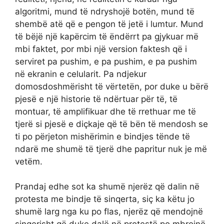
algoritmi, mund të ndryshojë botën, mund të
shembë atë që e pengon të jetë i lumtur. Mund
të bëjë një kapërcim të ëndërrt pa gjykuar më
mbi faktet, por mbi një version faktesh që i
serviret pa pushim, e pa pushim, e pa pushim
në ekranin e celularit. Pa ndjekur
domosdoshmërisht të vërtetën, por duke u bërë
pjesë e një historie të ndërtuar për të, të
montuar, të amplifikuar dhe të rrethuar me të
tjerë si pjesë e diçkaje që të bën të mendosh se
ti po përjeton mishërimin e bindjes tënde të
ndarë me shumë të tjerë dhe papritur nuk je më
vetëm.
Prandaj edhe sot ka shumë njerëz që dalin në
protesta me bindje të sinqerta, siç ka këtu jo
shumë larg nga ku po flas, njerëz që mendojnë