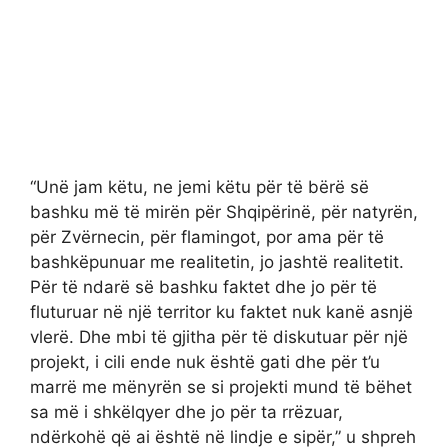
“Unë jam këtu, ne jemi këtu për të bërë së
bashku më të mirën për Shqipërinë, për natyrën,
për Zvërnecin, për flamingot, por ama për të
bashkëpunuar me realitetin, jo jashtë realitetit.
Për të ndarë së bashku faktet dhe jo për të
fluturuar në një territor ku faktet nuk kanë asnjë
vlerë. Dhe mbi të gjitha për të diskutuar për një
projekt, i cili ende nuk është gati dhe për t’u
marrë me mënyrën se si projekti mund të bëhet
sa më i shkëlqyer dhe jo për ta rrëzuar,
ndërkohë që ai është në lindje e sipër,” u shpreh