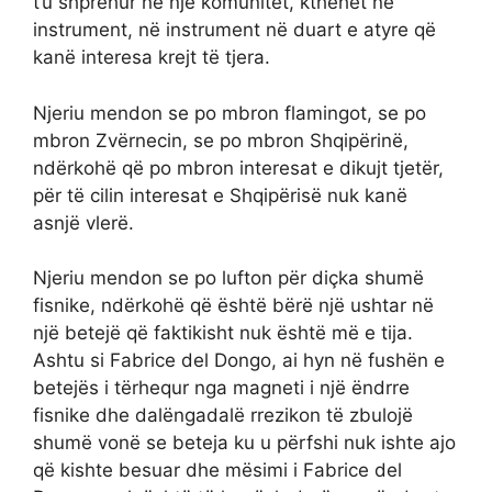
t’u shprehur në një komunitet, kthehet në
instrument, në instrument në duart e atyre që
kanë interesa krejt të tjera.
Njeriu mendon se po mbron flamingot, se po
mbron Zvërnecin, se po mbron Shqipërinë,
ndërkohë që po mbron interesat e dikujt tjetër,
për të cilin interesat e Shqipërisë nuk kanë
asnjë vlerë.
Njeriu mendon se po lufton për diçka shumë
fisnike, ndërkohë që është bërë një ushtar në
një betejë që faktikisht nuk është më e tija.
Ashtu si Fabrice del Dongo, ai hyn në fushën e
betejës i tërhequr nga magneti i një ëndrre
fisnike dhe dalëngadalë rrezikon të zbulojë
shumë vonë se beteja ku u përfshi nuk ishte ajo
që kishte besuar dhe mësimi i Fabrice del