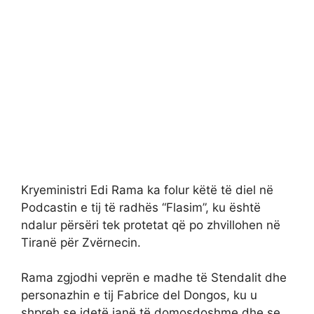
Kryeministri Edi Rama ka folur këtë të diel në
Podcastin e tij të radhës “Flasim”, ku është
ndalur përsëri tek protetat që po zhvillohen në
Tiranë për Zvërnecin.
Rama zgjodhi veprën e madhe të Stendalit dhe
personazhin e tij Fabrice del Dongos, ku u
shpreh se idetë janë të domosdoshme dhe se