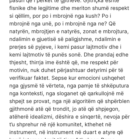
pasuri që i përket të gjithëve. Gjithçka është
fisnike dhe legjitime dhe meriton shumë respekt
si qëllim, por po i mbrojnë nga kush? Po i
mbrojnë nga unë, po i mbrojnë nga ne? Që
natyrën, mbrojtjen e natyrës, zonat e mbrojtura,
ndalimin e gjuetisë së paligjshme, ndalimin e
prerjes së pyjeve, i kemi pasur lajtmotiv dhe i
kemi lajtmotiv të punës sonë. Dhe prandaj edhe
thjesht, thirrja ime është që, me respekt për
motivin, nuk duhet përjashtuar detyrimi për të
verifikuar faktet. Sepse kur emocioni ushqehet
nga gjysmë të vërteta, nga pamje të shkëputura
nga konteksti, nga sloganet që qarkullojnë më
shpejt se provat, nga një algoritëm që shpërblen
gjithmonë atë që trondit, jo atë që shpjegon,
atëherë idealizmi, dëshira e sinqertë, nevoja për
t’u shprehur në një komunitet, kthehet në
instrument, në instrument në duart e atyre që