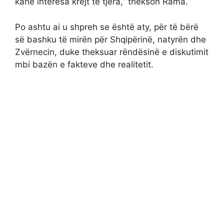
kanë interesa krejt të tjera,” thekson Rama.
Po ashtu ai u shpreh se është aty, për të bërë
së bashku të mirën për Shqipërinë, natyrën dhe
Zvërnecin, duke theksuar rëndësinë e diskutimit
mbi bazën e fakteve dhe realitetit.