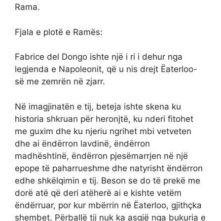
Rama.
Fjala e plotë e Ramës:
Fabrice del Dongo ishte një i ri i dehur nga
legjenda e Napoleonit, që u nis drejt Ëaterloo-
së me zemrën në zjarr.
Në imagjinatën e tij, beteja ishte skena ku
historia shkruan për heronjtë, ku nderi fitohet
me guxim dhe ku njeriu ngrihet mbi vetveten
dhe ai ëndërron lavdinë, ëndërron
madhështinë, ëndërron pjesëmarrjen në një
epope të paharrueshme dhe natyrisht ëndërron
edhe shkëlqimin e tij. Beson se do të prekë me
dorë atë që deri atëherë ai e kishte vetëm
ëndërruar, por kur mbërrin në Ëaterloo, gjithçka
shembet. Përballë tij nuk ka asgjë nga bukuria e