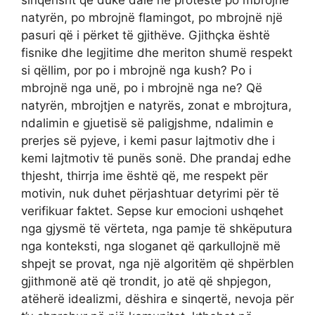
sinqerisht që duke dalë në protestë po mbrojnë
natyrën, po mbrojnë flamingot, po mbrojnë një
pasuri që i përket të gjithëve. Gjithçka është
fisnike dhe legjitime dhe meriton shumë respekt
si qëllim, por po i mbrojnë nga kush? Po i
mbrojnë nga unë, po i mbrojnë nga ne? Që
natyrën, mbrojtjen e natyrës, zonat e mbrojtura,
ndalimin e gjuetisë së paligjshme, ndalimin e
prerjes së pyjeve, i kemi pasur lajtmotiv dhe i
kemi lajtmotiv të punës sonë. Dhe prandaj edhe
thjesht, thirrja ime është që, me respekt për
motivin, nuk duhet përjashtuar detyrimi për të
verifikuar faktet. Sepse kur emocioni ushqehet
nga gjysmë të vërteta, nga pamje të shkëputura
nga konteksti, nga sloganet që qarkullojnë më
shpejt se provat, nga një algoritëm që shpërblen
gjithmonë atë që trondit, jo atë që shpjegon,
atëherë idealizmi, dëshira e sinqertë, nevoja për