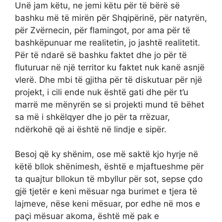
Unë jam këtu, ne jemi këtu për të bërë së
bashku më të mirën për Shqipërinë, për natyrën,
për Zvërnecin, për flamingot, por ama për të
bashkëpunuar me realitetin, jo jashtë realitetit.
Për të ndarë së bashku faktet dhe jo për të
fluturuar në një territor ku faktet nuk kanë asnjë
vlerë. Dhe mbi të gjitha për të diskutuar për një
projekt, i cili ende nuk është gati dhe për t’u
marrë me mënyrën se si projekti mund të bëhet
sa më i shkëlqyer dhe jo për ta rrëzuar,
ndërkohë që ai është në lindje e sipër.
Besoj që ky shënim, ose më saktë kjo hyrje në
këtë bllok shënimesh, është e mjaftueshme për
ta quajtur bllokun të mbyllur për sot, sepse çdo
gjë tjetër e keni mësuar nga burimet e tjera të
lajmeve, nëse keni mësuar, por edhe në mos e
paçi mësuar akoma, është më pak e