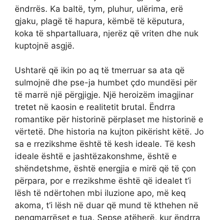
ëndrrës. Ka baltë, tym, pluhur, ulërima, erë
gjaku, plagë të hapura, këmbë të këputura,
koka të shpartalluara, njerëz që vriten dhe nuk
kuptojnë asgjë.
Ushtarë që ikin po aq të tmerruar sa ata që
sulmojnë dhe pse-ja humbet çdo mundësi për
të marrë një përgjigje. Një heroizëm imagjinar
tretet në kaosin e realitetit brutal. Ëndrra
romantike për historinë përplaset me historinë e
vërtetë. Dhe historia na kujton pikërisht këtë. Jo
sa e rrezikshme është të kesh ideale. Të kesh
ideale është e jashtëzakonshme, është e
shëndetshme, është energjia e mirë që të çon
përpara, por e rrezikshme është që idealet t’i
lësh të ndërtohen mbi iluzione apo, më keq
akoma, t’i lësh në duar që mund të kthehen në
pengmarrëset e tua. Sepse atëherë, kur ëndrra