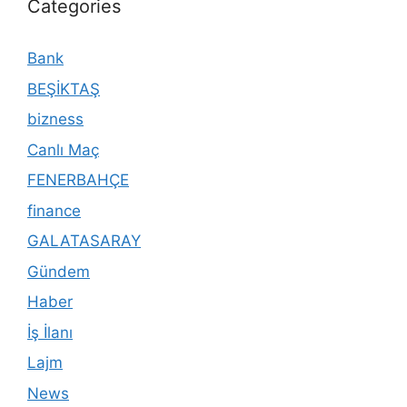
Categories
Bank
BEŞİKTAŞ
bizness
Canlı Maç
FENERBAHÇE
finance
GALATASARAY
Gündem
Haber
İş İlanı
Lajm
News