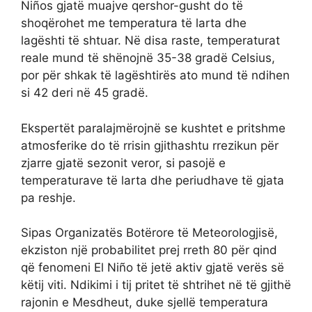
Niños gjatë muajve qershor-gusht do të
shoqërohet me temperatura të larta dhe
lagështi të shtuar. Në disa raste, temperaturat
reale mund të shënojnë 35-38 gradë Celsius,
por për shkak të lagështirës ato mund të ndihen
si 42 deri në 45 gradë.
Ekspertët paralajmërojnë se kushtet e pritshme
atmosferike do të rrisin gjithashtu rrezikun për
zjarre gjatë sezonit veror, si pasojë e
temperaturave të larta dhe periudhave të gjata
pa reshje.
Sipas Organizatës Botërore të Meteorologjisë,
ekziston një probabilitet prej rreth 80 për qind
që fenomeni El Niño të jetë aktiv gjatë verës së
këtij viti. Ndikimi i tij pritet të shtrihet në të gjithë
rajonin e Mesdheut, duke sjellë temperatura