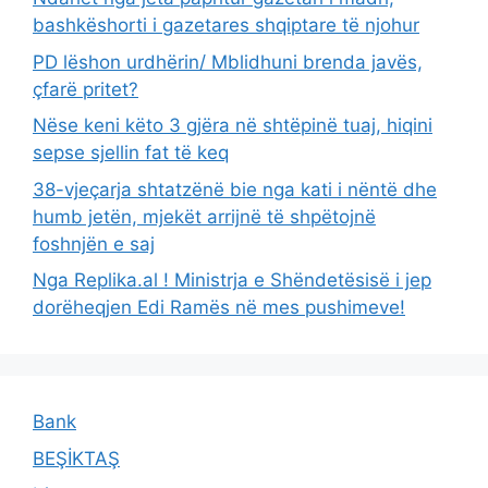
bashkëshorti i gazetares shqiptare të njohur
PD lëshon urdhërin/ Mblidhuni brenda javës,
çfarë pritet?
Nëse keni këto 3 gjëra në shtëpinë tuaj, hiqini
sepse sjellin fat të keq
38-vjeçarja shtatzënë bie nga kati i nëntë dhe
humb jetën, mjekët arrijnë të shpëtojnë
foshnjën e saj
Nga Replika.al ! Ministrja e Shëndetësisë i jep
dorëheqjen Edi Ramës në mes pushimeve!
Bank
BEŞİKTAŞ