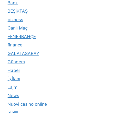
Bank
BEŞİKTAŞ
bizness
Canlı Maç
FENERBAHÇE
finance
GALATASARAY
Gündem
Haber
İş İlanı
Lajm
News
Nuovi casino online
reallll