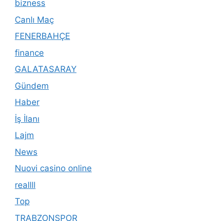
bizness
Canlı Maç
FENERBAHÇE
finance
GALATASARAY
Gündem
Haber
İş İlanı
Lajm
News
Nuovi casino online
reallll
Top
TRABZONSPOR