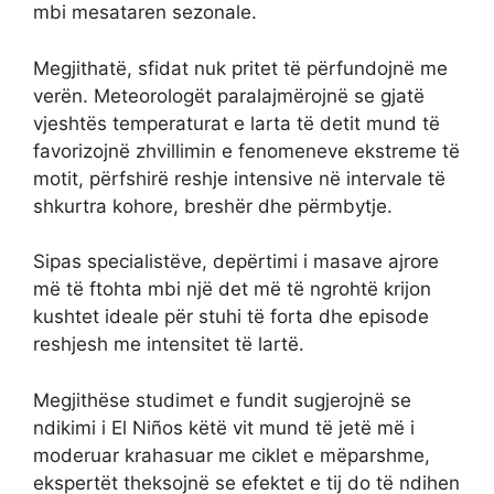
mbi mesataren sezonale.
Megjithatë, sfidat nuk pritet të përfundojnë me
verën. Meteorologët paralajmërojnë se gjatë
vjeshtës temperaturat e larta të detit mund të
favorizojnë zhvillimin e fenomeneve ekstreme të
motit, përfshirë reshje intensive në intervale të
shkurtra kohore, breshër dhe përmbytje.
Sipas specialistëve, depërtimi i masave ajrore
më të ftohta mbi një det më të ngrohtë krijon
kushtet ideale për stuhi të forta dhe episode
reshjesh me intensitet të lartë.
Megjithëse studimet e fundit sugjerojnë se
ndikimi i El Niños këtë vit mund të jetë më i
moderuar krahasuar me ciklet e mëparshme,
ekspertët theksojnë se efektet e tij do të ndihen