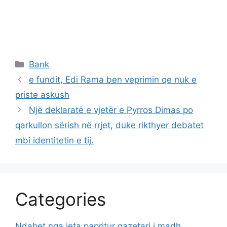
Categories
Bank
e fundit, Edi Rama ben veprimin qe nuk e
priste askush
Një deklaratë e vjetër e Pyrros Dimas po
qarkullon sërish në rrjet, duke rikthyer debatet
mbi identitetin e tij.
Categories
Ndahet nga jeta papritur gazetari i madh,