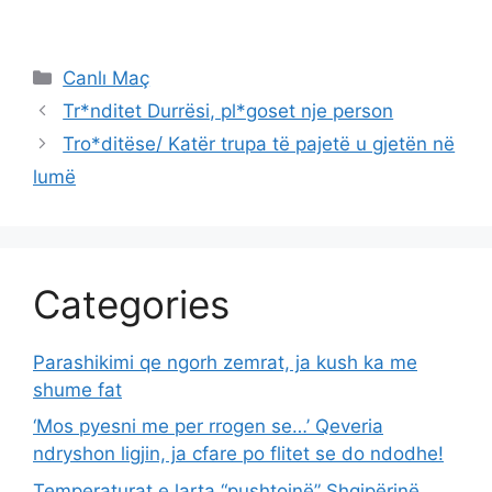
Categories
Canlı Maç
Tr*nditet Durrësi, pl*goset nje person
Tro*ditëse/ Katër trupa të pajetë u gjetën në
lumë
Categories
Parashikimi qe ngorh zemrat, ja kush ka me
shume fat
‘Mos pyesni me per rrogen se…’ Qeveria
ndryshon ligjin, ja cfare po flitet se do ndodhe!
Temperaturat e larta “pushtojnë” Shqipërinë,