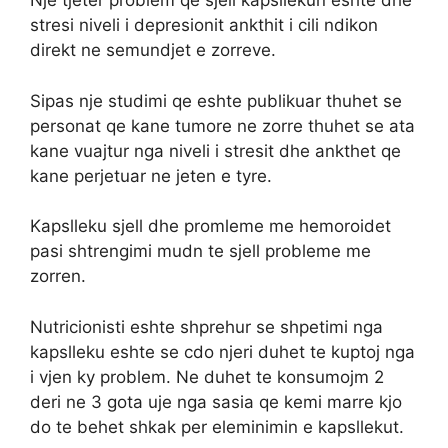
Nje tjeter problem qe sjell kapsllekun eshte dhe
stresi niveli i depresionit ankthit i cili ndikon
direkt ne semundjet e zorreve.
Sipas nje studimi qe eshte publikuar thuhet se
personat qe kane tumore ne zorre thuhet se ata
kane vuajtur nga niveli i stresit dhe ankthet qe
kane perjetuar ne jeten e tyre.
Kapslleku sjell dhe promleme me hemoroidet
pasi shtrengimi mudn te sjell probleme me
zorren.
Nutricionisti eshte shprehur se shpetimi nga
kapslleku eshte se cdo njeri duhet te kuptoj nga
i vjen ky problem. Ne duhet te konsumojm 2
deri ne 3 gota uje nga sasia qe kemi marre kjo
do te behet shkak per eleminimin e kapsllekut.