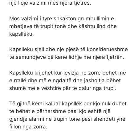
një llojë valzimi mes njëra tjetrës.
Mos valzimi i tyre shkakton grumbullimin e
mbetjeve të trupit tonë dhe kështu lind dhe
kapsllëku.
Kapslleku sjell dhe nje pjesë të konsiderueshme
të semundjeve që kanë lidhje me njëra tjetrën.
Kapslleku krijohet kur levizja ne zorre behet më
e rrallë dhe më e ngdaltë dhe jashqitja bëhet
shumë më e vështirë për të dalur nga trupi.
Të gjithë kemi kaluar kapsllëk por kjo nuk duhet
te bëhet e përhershme pasi kjo eshtë një
gjendje alarmi ne trupin tone pasi shendeti ynë
fillon nga zorra.