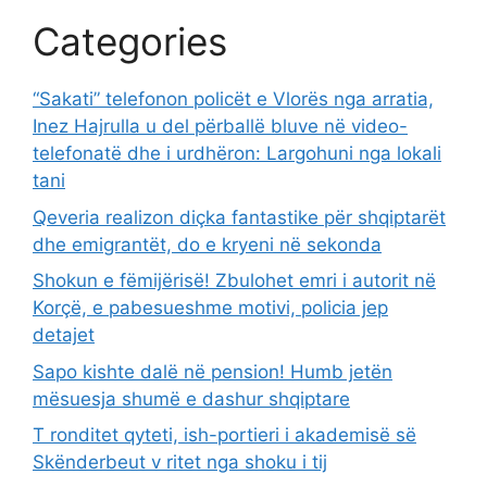
Categories
“Sakati” telefonon policët e Vlorës nga arratia,
Inez Hajrulla u del përballë bluve në video-
telefonatë dhe i urdhëron: Largohuni nga lokali
tani
Qeveria realizon diçka fantastike për shqiptarët
dhe emigrantët, do e kryeni në sekonda
Shokun e fëmijërisë! Zbulohet emri i autorit në
Korçë, e pabesueshme motivi, policia jep
detajet
Sapo kishte dalë në pension! Humb jetën
mësuesja shumë e dashur shqiptare
T ronditet qyteti, ish-portieri i akademisë së
Skënderbeut v ritet nga shoku i tij