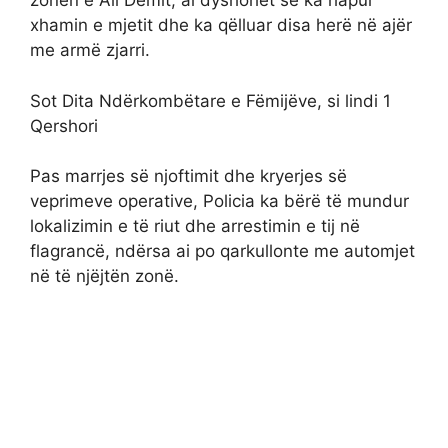
zonën e Ali Demit, ai dyshohet se ka hapur
xhamin e mjetit dhe ka qëlluar disa herë në ajër
me armë zjarri.
Sot Dita Ndërkombëtare e Fëmijëve, si lindi 1
Qershori
Pas marrjes së njoftimit dhe kryerjes së
veprimeve operative, Policia ka bërë të mundur
lokalizimin e të riut dhe arrestimin e tij në
flagrancë, ndërsa ai po qarkullonte me automjet
në të njëjtën zonë.