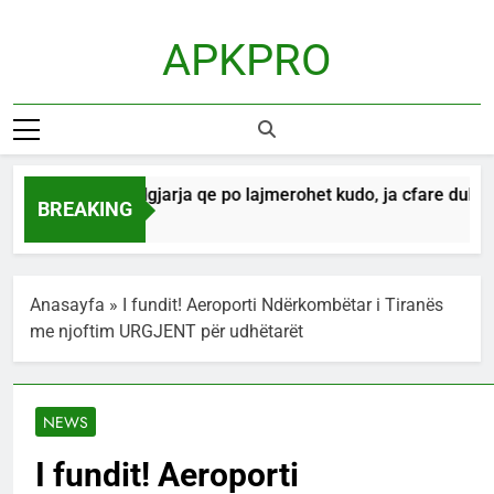
Skip
to
APKPRO
content
12 gusht! Ngjarja qe po lajmerohet kudo, ja cfare duhet te
BREAKING
1 Hour Ago
Anasayfa
»
I fundit! Aeroporti Ndërkombëtar i Tiranës
me njoftim URGJENT për udhëtarët
NEWS
I fundit! Aeroporti