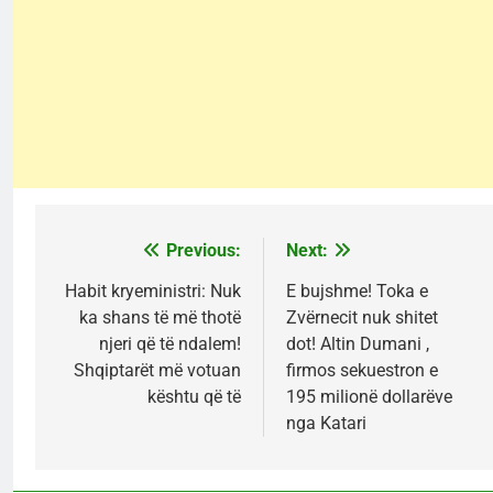
Previous:
Next:
Post
navigation
Habit kryeministri: Nuk
E bujshme! Toka e
ka shans të më thotë
Zvërnecit nuk shitet
njeri që të ndalem!
dot! Altin Dumani ,
Shqiptarët më votuan
firmos sekuestron e
kështu që të
195 milionë dollarëve
nga Katari