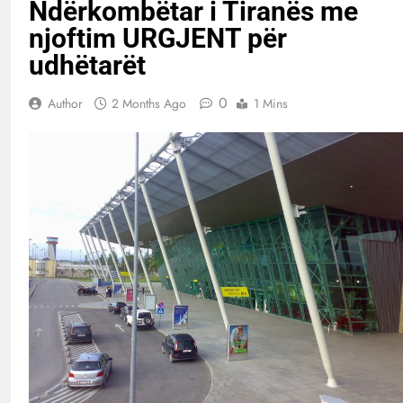
Ndërkombëtar i Tiranës me
njoftim URGJENT për
udhëtarët
0
Author
2 Months Ago
1 Mins