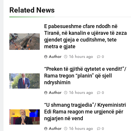
Related News
E pabesueshme cfare ndodh në
Tiranë, në kanalin e ujërave të zeza
gjendet gjeja e cuditshme, tete
metra e gjate
Author
16 hours ago
0
“Preken të gjithë qytetet e vendit!”/
Rama tregon “planin” që sjell
ndryshimin
Author
16 hours ago
0
“U shmang tragjedia”/ Kryeministri
Edi Rama reagon me urgjencë për
ngjarjen në vend
Author
16 hours ago
0