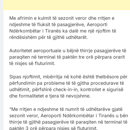
Me afrimin e kulmit të sezonit veror dhe rritjen e
ndjeshme të fluksit të pasagjerëve, Aeroporti
Ndërkombëtar i Tiranës ka dalë me një njoftim të
rëndësishëm për të gjithë udhëtarët.
Autoritetet aeroportuale u bëjnë thirrje pasagjerëve të
paraqiten në terminal të paktën tre orë përpara orarit
të nisjes së fluturimit.
Sipas njoftimit, mbërritja në kohë është thelbësore për
përfundimin pa probleme të të gjitha procedurave të
udhëtimit, përfshirë check-in-in, kontrollet e sigurisë
dhe formalitetet e tjera të nevojshme.
“Me rritjen e ndjeshme të numrit të udhëtarëve gjatë
sezonit veror, Aeroporti Ndërkombëtar i Tiranës u bën
thirrje të gjithë pasagjerëve të paraqiten në terminal të
paktën 3 orë përpara nisjes së fluturimit.