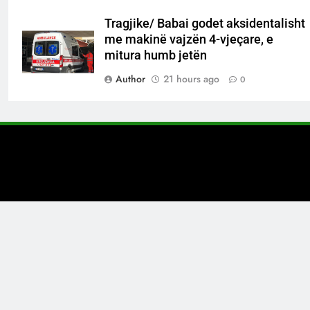
Tragjike/ Babai godet aksidentalisht
me makinë vajzën 4-vjeçare, e
mitura humb jetën
Author
21 hours ago
0