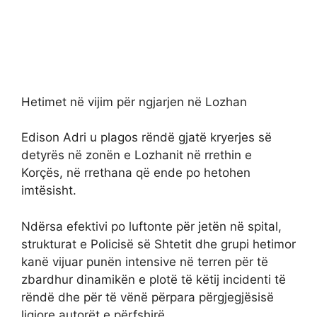
Hetimet në vijim për ngjarjen në Lozhan
Edison Adri u plagos rëndë gjatë kryerjes së
detyrës në zonën e Lozhanit në rrethin e
Korçës, në rrethana që ende po hetohen
imtësisht.
Ndërsa efektivi po luftonte për jetën në spital,
strukturat e Policisë së Shtetit dhe grupi hetimor
kanë vijuar punën intensive në terren për të
zbardhur dinamikën e plotë të këtij incidenti të
rëndë dhe për të vënë përpara përgjegjësisë
ligjore autorët e përfshirë.