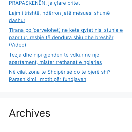
PRAPASKENËN, ja çfarë pritet
Lajm i trishtë, ndërron jetë mësuesi shumē i
dashur
Tirana po ‘pervelohet’, ne kete qytet nisi stuhia e
papritur, reshje të dendura shiu dhe breshër
(Video)
Tezja dhe nipi gjenden të vdkur në një
apartament, mister rrethanat e ngjarjes
Në cilat zona të Shqipërisë do të bjerë shi?
Parashikimi i motit për fundjaven
Archives