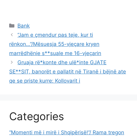
Categories
Bank
“Jam e çmendur pas teje, kur ti
rënkon…”/Mësuesja 55-vjeçare kryen
marrëdhënie s**suale me 16-vjeçarin
Gruaja rë*konte dhe ulë*inte GJATE
SE**SIT, banorët e pallatit në Tiranë i bëjnë ate
qe se priste kurre: Kollovarit i
Categories
“Momenti më i mirë i Shqipërisë!”/ Rama tregon